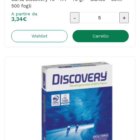
500 fogli
A partire da
Carta
3,34
€
Discovery
70
Wishlist
Carrello
-
A4
-
70
gr
-
bianco
-
conf.
500
fogli