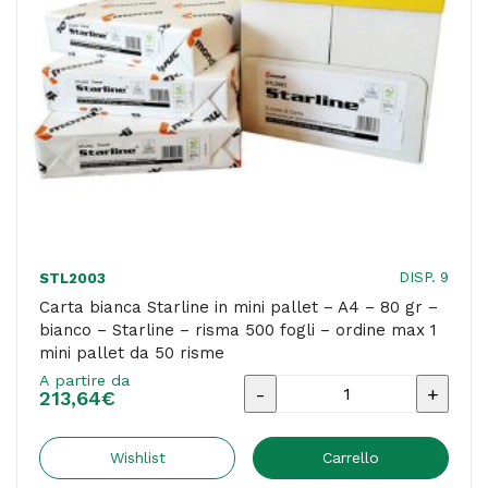
gr
-
bianco
-
risma
500
fogli
-
ordine
DISP. 9
STL2003
max
Carta bianca Starline in mini pallet – A4 – 80 gr –
bianco – Starline – risma 500 fogli – ordine max 1
1
mini pallet da 50 risme
mini
A partire da
Carta
pallet
213,64
€
bianca
da
Starline
Wishlist
Carrello
50