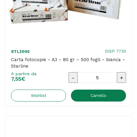
quantità
DISP. 7730
STL2005
Carta fotocopie – A3 – 80 gr – 500 fogli – bianca –
Starline
A partire da
Carta
7,55
€
fotocopie
-
Wishlist
Carrello
A3
-
80
gr