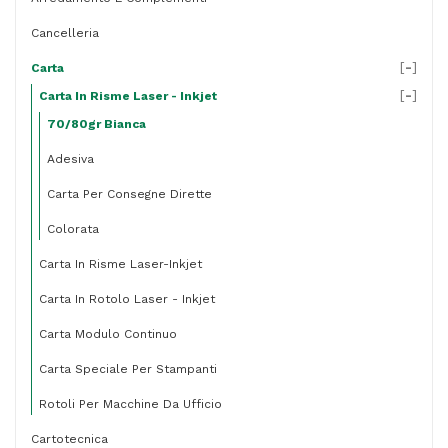
fogli
Cancelleria
quantità
[
-
]
Carta
[
-
]
Carta In Risme Laser - Inkjet
70/80gr Bianca
Adesiva
Carta Per Consegne Dirette
Colorata
Carta In Risme Laser-Inkjet
Carta In Rotolo Laser - Inkjet
Carta Modulo Continuo
Carta Speciale Per Stampanti
Rotoli Per Macchine Da Ufficio
Cartotecnica