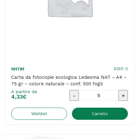
-
Danube
-
risma
500
fogli
quantità
DISP. 0
101781
Carta da fotocopie ecologica Ledesma NAT – A4 –
75 gr – colore naturale – conf. 500 fogli
A partire da
Carta
4,33
€
da
fotocopie
Wishlist
Carrello
ecologica
Ledesma