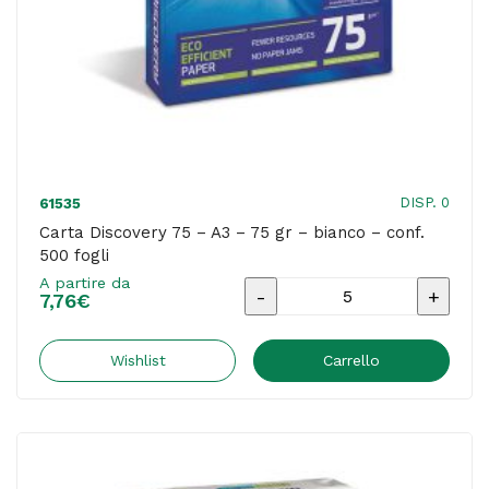
quantità
DISP. 0
61535
Carta Discovery 75 – A3 – 75 gr – bianco – conf.
500 fogli
A partire da
Carta
7,76
€
Discovery
75
Wishlist
Carrello
-
A3
-