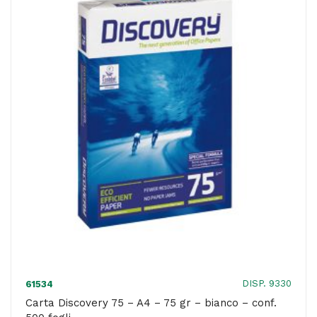
75
gr
-
bianco
-
conf.
500
fogli
quantità
DISP. 9330
61534
Carta Discovery 75 – A4 – 75 gr – bianco – conf.