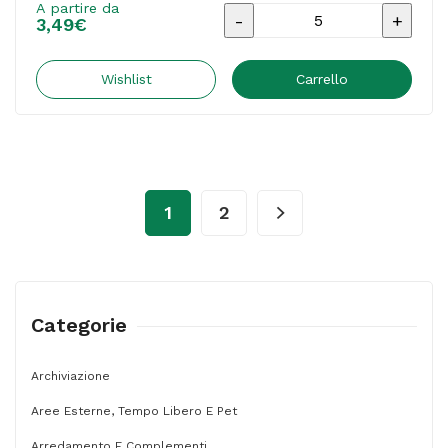
A partire da
Carta
3,49
€
fotocopie
-
Wishlist
Carrello
A4
-
75
gr
1
2
-
bianco
-
Basic
Categorie
Starline
-
Archiviazione
conf.
Aree Esterne, Tempo Libero E Pet
500
Arredamento E Complementi