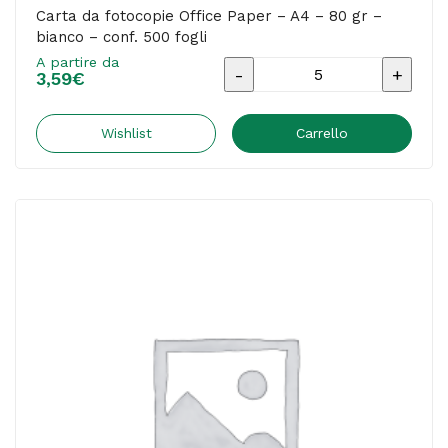
Carta da fotocopie Office Paper – A4 – 80 gr –
bianco – conf. 500 fogli
A partire da
Carta
3,59
€
da
fotocopie
Wishlist
Carrello
Office
Paper
-
A4
-
80
gr
-
bianco
-