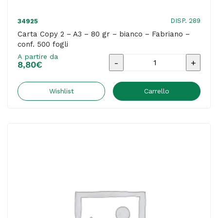
fogli
-
DISP. 289
34925
ordine
Carta Copy 2 – A3 – 80 gr – bianco – Fabriano –
conf. 500 fogli
max
A partire da
1
Carta
8,80
€
mini
Copy
pallet
2
Wishlist
Carrello
da
-
50
A3
risme
-
quantità
80
gr
-
bianco
-