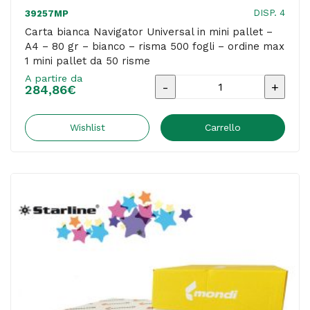
DISP. 4
39257MP
Carta bianca Navigator Universal in mini pallet –
A4 – 80 gr – bianco – risma 500 fogli – ordine max
1 mini pallet da 50 risme
A partire da
Carta
284,86
€
bianca
Navigator
Wishlist
Carrello
Universal
in
mini
pallet
-
A4
-
80