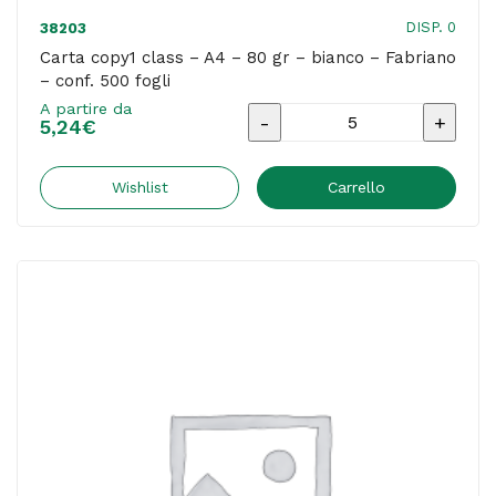
DISP. 0
38203
Carta copy1 class – A4 – 80 gr – bianco – Fabriano
– conf. 500 fogli
A partire da
Carta
5,24
€
copy1
class
Wishlist
Carrello
-
A4
-
80
gr
-
bianco
-
Fabriano