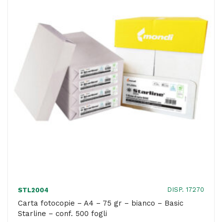
-
500
fogli
-
bianca
-
Starline
quantità
DISP. 17270
STL2004
Carta fotocopie – A4 – 75 gr – bianco – Basic
Starline – conf. 500 fogli