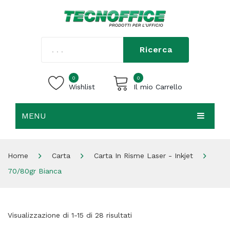
Ricerca
0
0
Wishlist
Il mio Carrello
MENU
Carrello vuoto.
HOME
Home
Carta
Carta In Risme Laser - Inkjet
CHI SIAMO
70/80gr Bianca
SHOP
CONTATTI
Visualizzazione di 1-15 di 28 risultati
ACCEDI / REGISTRATI