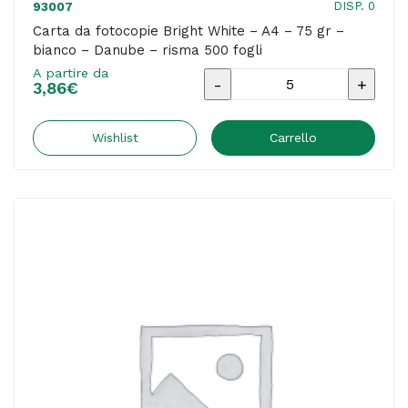
DISP. 0
93007
Carta da fotocopie Bright White – A4 – 75 gr –
bianco – Danube – risma 500 fogli
A partire da
Carta
3,86
€
da
fotocopie
Wishlist
Carrello
Bright
White
-
A4
-
75
gr
-
bianco