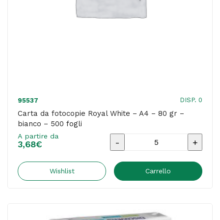
conf.
500
fogli
quantità
DISP. 0
95537
Carta da fotocopie Royal White – A4 – 80 gr –
bianco – 500 fogli
A partire da
Carta
3,68
€
da
fotocopie
Wishlist
Carrello
Royal
White
-