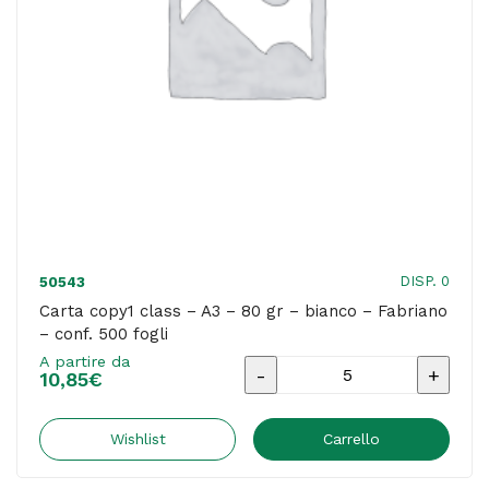
Fabriano
-
conf.
500
fogli
quantità
DISP. 0
50543
Carta copy1 class – A3 – 80 gr – bianco – Fabriano
– conf. 500 fogli
A partire da
Carta
10,85
€
copy1
class
Wishlist
Carrello
-