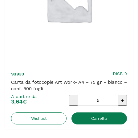
-
conf.
500
fogli
quantità
DISP. 0
93933
Carta da fotocopie Art Work- A4 – 75 gr – bianco –
conf. 500 fogli
A partire da
Carta
3,64
€
da
fotocopie
Wishlist
Carrello
Art
Work-