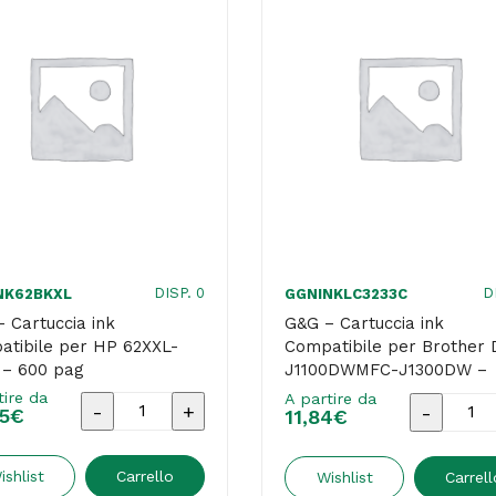
DISP. 0
D
NK62BKXL
GGNINKLC3233C
 Cartuccia ink
G&G – Cartuccia ink
atibile per HP 62XXL-
Compatibile per Brother
 – 600 pag
J1100DWMFC-J1300DW –
Ciano
tire da
A partire da
G&G
G&G
5
€
11,84
€
-
-
Cartuccia
Cartucci
ishlist
Carrello
Wishlist
Carrell