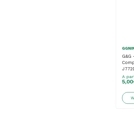
GGNI
G&G –
Compa
J772
J890
A par
5,00
W