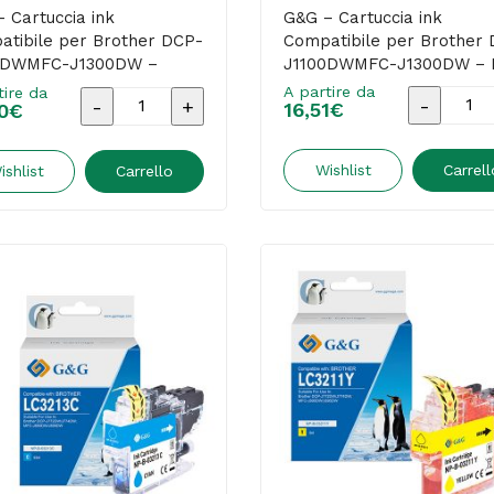
 Cartuccia ink
G&G – Cartuccia ink
tibile per Brother DCP-
Compatibile per Brother
0DWMFC-J1300DW –
J1100DWMFC-J1300DW – 
nta
A partire da
tire da
G&G
G&G
16,51
€
0
€
-
-
Cartucci
Cartuccia
Wishlist
Carrell
ishlist
Carrello
ink
ink
Compatib
Compatibile
per
per
Brother
Brother
DCP-
DCP-
J1100DW
J1100DWMFC-
J1300DW
J1300DW
-
-
Nero
Magenta