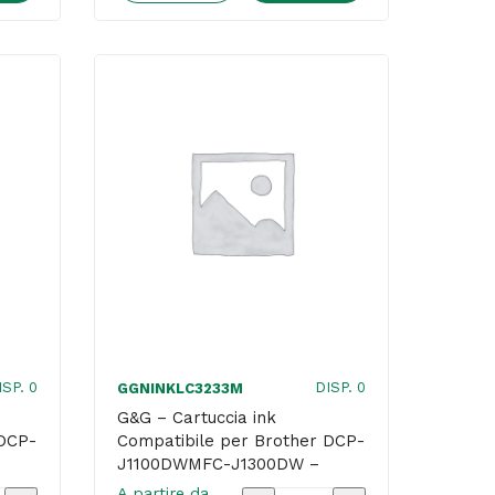
ink
ile
Compatibile
per
Brother
DCP-
MFC-
J1100DWMFC-
J1300DW
-
Ciano
quantità
ISP. 0
DISP. 0
GGNINKLC3233M
G&G – Cartuccia ink
 DCP-
Compatibile per Brother DCP-
J1100DWMFC-J1300DW –
Magenta
A partire da