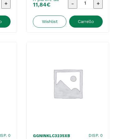
G&G
11,84
€
-
a
Cartuccia
o
Wishlist
Carrello
ink
ile
Compatibile
per
Brother
DCP-
MFC-
J1100DWMFC-
J1300DW
-
Magenta
quantità
ISP. 0
DISP. 0
GGNINKLC3235XB