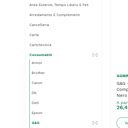
Aree Esterne, Tempo Libero E Pet
Arredamento E Complementi
Cancelleria
Carta
Cartotecnica
[
-
]
Consumabili
Armor
Brother
GGNI
Canon
G&G –
Comp
Db
Nero
A par
Dell
26,4
Epson
[
-
]
W
G&g