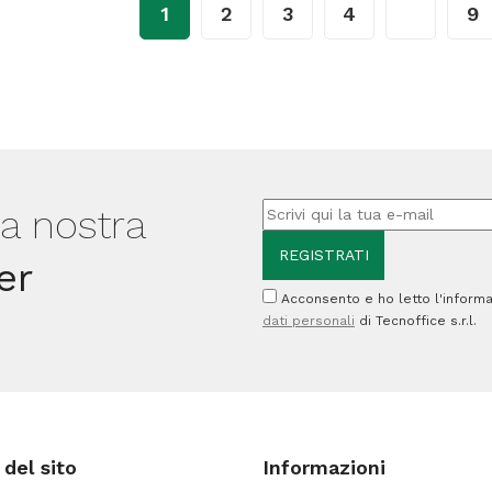
1
2
3
4
…
9
DCP-
DCP-
J772DW/J774DWMFC-
J772DW
J890DW
J890DW
-
-
Magenta
Nero
quantità
quantità
lla nostra
er
Acconsento e ho letto l'informa
dati personali
di Tecnoffice s.r.l.
del sito
Informazioni