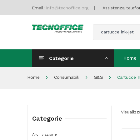
Email:
info@tecnoffice.org
Assistenza telefo
cartucce ink-jet
Categorie
Home
Home
Home
Consumabili
G&g
Cartucce I
Visualizz
Categorie
Archiviazione