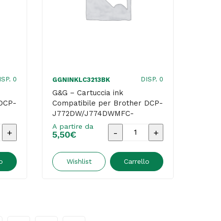
J890DW
-
Giallo
quantità
ISP. 0
DISP. 0
GGNINKLC3213BK
G&G – Cartuccia ink
 DCP-
Compatibile per Brother DCP-
J772DW/J774DWMFC-
J890DW – Nero
A partire da
G&G
5,50
€
-
a
Cartuccia
o
Wishlist
Carrello
ink
ile
Compatibile
per
Brother