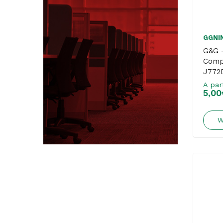
GGNI
G&G –
Compa
J772
J890
A par
5,00
W