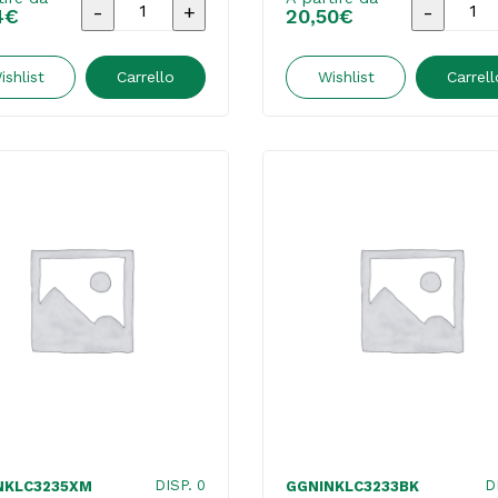
G&G
G&G
4
€
20,50
€
-
-
Cartuccia
Cartucci
ishlist
Carrello
Wishlist
Carrell
ink
ink
Compatibile
Compatib
per
per
Brother
Brother
DCP-
DCP-
J1100DWMFC-
J1100DW
J1300DW
J1300DW
-
-
Giallo
Giallo
quantità
quantità
DISP. 0
D
NKLC3235XM
GGNINKLC3233BK