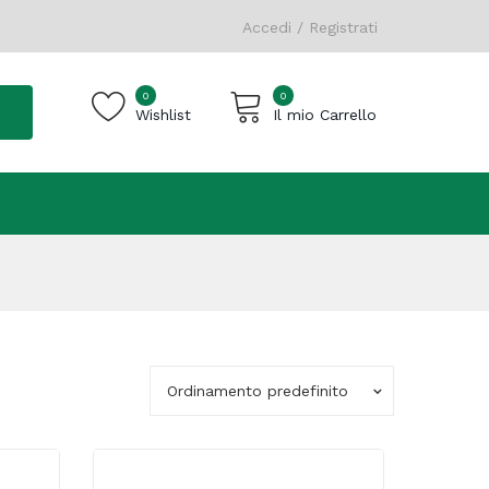
Accedi / Registrati
0
0
Wishlist
Il mio Carrello
Carrello vuoto.
Ordinamento predefinito