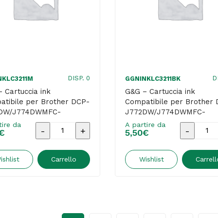
J890DW
J890DW
-
-
Ciano
Giallo
quantità
quantità
DISP. 0
D
NKLC3211M
GGNINKLC3211BK
 Cartuccia ink
G&G – Cartuccia ink
tibile per Brother DCP-
Compatibile per Brother
DW/J774DWMFC-
J772DW/J774DWMFC-
DW – Magenta
J890DW – Nero
tire da
A partire da
G&G
G&G
€
5,50
€
-
-
Cartuccia
Cartucci
ishlist
Carrello
Wishlist
Carrell
ink
ink
Compatibile
Compatib
per
per
Brother
Brother