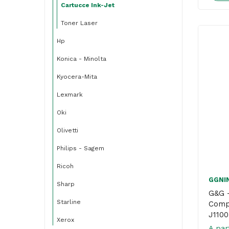
Cartucce Ink-Jet
Toner Laser
Hp
Konica - Minolta
Kyocera-Mita
Lexmark
Oki
Olivetti
Philips - Sagem
Ricoh
GGNI
Sharp
G&G –
Starline
Compa
J110
Xerox
Giall
A par