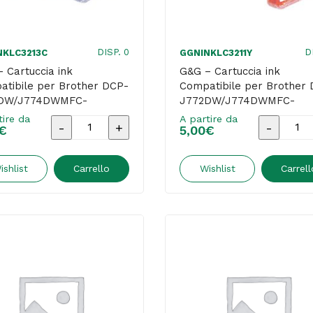
quantità
quantità
DISP. 0
D
NKLC3213C
GGNINKLC3211Y
 Cartuccia ink
G&G – Cartuccia ink
tibile per Brother DCP-
Compatibile per Brother
DW/J774DWMFC-
J772DW/J774DWMFC-
DW – Ciano
J890DW – Giallo
tire da
A partire da
G&G
G&G
€
5,00
€
-
-
Cartuccia
Cartucci
ishlist
Carrello
Wishlist
Carrell
ink
ink
Compatibile
Compatib
per
per
Brother
Brother
DCP-
DCP-
J772DW/J774DWMFC-
J772DW