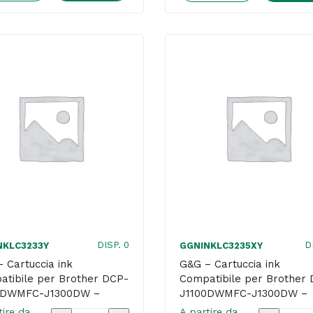
ink
ink
Compatibile
Compatib
per
per
HP
Brother
62XXL-
DCP-
Nero
J1100DW
-
J1300DW
600
-
pag
Ciano
quantità
quantità
DISP. 0
D
NKLC3233Y
GGNINKLC3235XY
 Cartuccia ink
G&G – Cartuccia ink
tibile per Brother DCP-
Compatibile per Brother
0DWMFC-J1300DW –
J1100DWMFC-J1300DW –
o
Giallo
tire da
A partire da