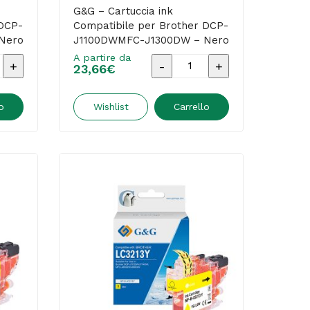
G&G – Cartuccia ink
 DCP-
Compatibile per Brother DCP-
Nero
J1100DWMFC-J1300DW – Nero
A partire da
G&G
23,66
€
-
a
Cartuccia
o
Wishlist
Carrello
ink
ile
Compatibile
per
Brother
DCP-
MFC-
J1100DWMFC-
J1300DW
-
Nero