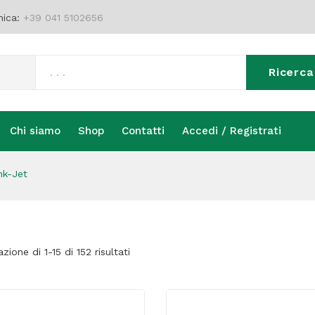
nica:
+39 041 5102656
Ricerca
Chi siamo
Shop
Contatti
Accedi / Registrati
Chi siamo
Shop
Contatti
Accedi / Registrati
nk-Jet
azione di 1-15 di 152 risultati