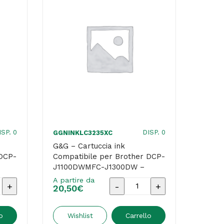
ISP. 0
DISP. 0
GGNINKLC3235XC
G&G – Cartuccia ink
 DCP-
Compatibile per Brother DCP-
J1100DWMFC-J1300DW –
Ciano
A partire da
G&G
20,50
€
-
a
Cartuccia
o
Wishlist
Carrello