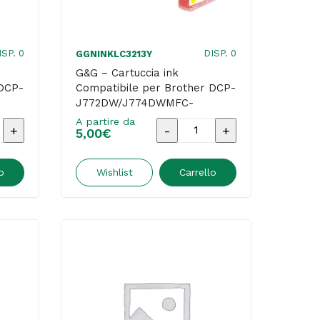
quantità
ISP. 0
DISP. 0
GGNINKLC3213Y
G&G – Cartuccia ink
 DCP-
Compatibile per Brother DCP-
J772DW/J774DWMFC-
J890DW – Giallo
A partire da
G&G
5,00
€
-
a
Cartuccia
o
Wishlist
Carrello
ink
ile
Compatibile
per
Brother
DCP-
/J774DWMFC-
J772DW/J774DWMFC-