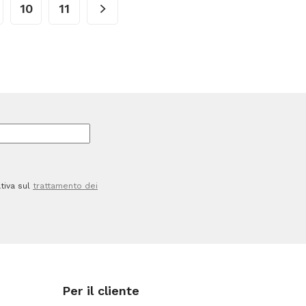
10
11
DCP-
/J774DWMFC-
J772DW/J774DWMFC-
J890DW
-
Nero
quantità
tiva sul
trattamento dei
Per il cliente