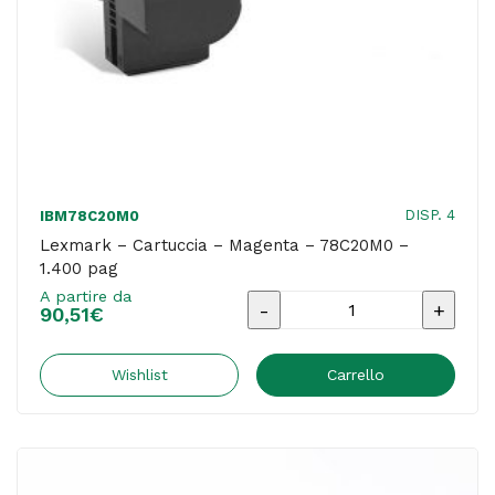
DISP. 4
IBM78C20M0
Lexmark – Cartuccia – Magenta – 78C20M0 –
1.400 pag
A partire da
Lexmark
90,51
€
-
Cartuccia
Wishlist
Carrello
-
Magenta
-