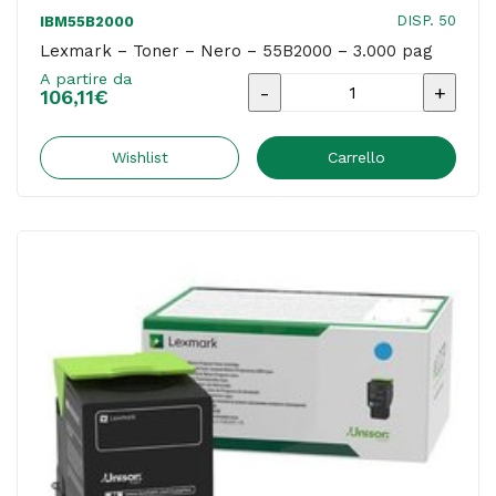
DISP. 50
IBM55B2000
Lexmark – Toner – Nero – 55B2000 – 3.000 pag
A partire da
Lexmark
106,11
€
-
Toner
Wishlist
Carrello
-
Nero
-
55B2000
-
3.000
pag
quantità