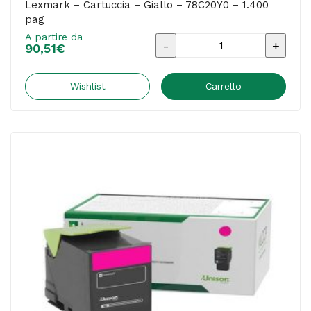
Lexmark – Cartuccia – Giallo – 78C20Y0 – 1.400
pag
A partire da
Lexmark
90,51
€
-
Cartuccia
Wishlist
Carrello
-
Giallo
-
78C20Y0
-
1.400
pag
quantità