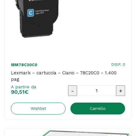
DISP. 0
IBM78C20C0
Lexmark – cartuccia – Ciano – 78C20C0 – 1.400
pag
A partire da
Lexmark
90,51
€
-
cartuccia
Wishlist
Carrello
-
Ciano
-