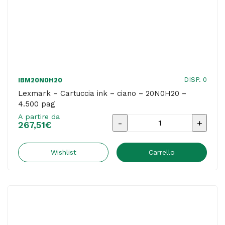
DISP. 0
IBM20N0H20
Lexmark – Cartuccia ink – ciano – 20N0H20 –
4.500 pag
A partire da
Lexmark
267,51
€
-
Cartuccia
Wishlist
Carrello
ink
-
ciano
-