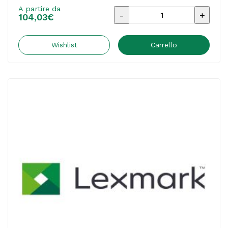
A partire da
Lexmark
104,03
€
-
Cartuccia
Wishlist
Carrello
-
Nero
-
78C20K0
-
1.400
pag
quantità