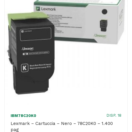
-
15.000
pag
quantità
DISP. 18
IBM78C20K0
Lexmark – Cartuccia – Nero – 78C20K0 – 1.400
pag