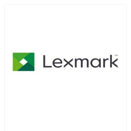
ACQUISTATI
WISHLIST
ORDINI