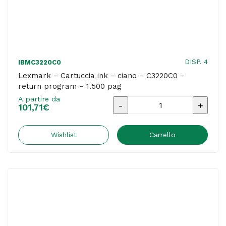
DISP. 4
IBMC3220C0
Lexmark – Cartuccia ink – ciano – C3220C0 –
return program – 1.500 pag
A partire da
Lexmark
101,71
€
-
Cartuccia
Wishlist
Carrello
ink
-
ciano
-
C3220C0
-