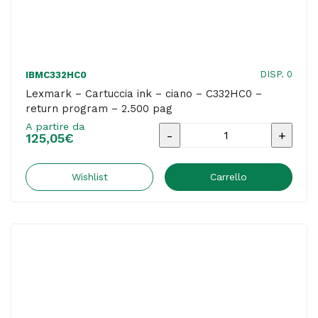
DISP. 0
IBMC332HC0
Lexmark – Cartuccia ink – ciano – C332HC0 –
return program – 2.500 pag
A partire da
Lexmark
125,05
€
-
Cartuccia
Wishlist
Carrello
ink
-
ciano
-
C332HC0
-