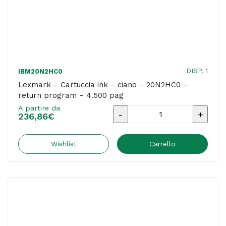
DISP. 1
IBM20N2HC0
Lexmark – Cartuccia ink – ciano – 20N2HC0 –
return program – 4.500 pag
A partire da
Lexmark
236,86
€
-
Cartuccia
Wishlist
Carrello
ink
-
ciano
-
20N2HC0