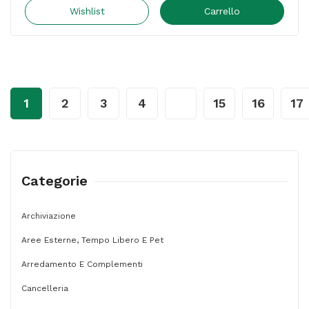
Cartuccia
Wishlist
Carrello
ink
-
giallo
-
1
2
3
4
…
15
16
17
20N0H40
-
4.500
pag
Categorie
quantità
Archiviazione
Aree Esterne, Tempo Libero E Pet
Arredamento E Complementi
Cancelleria