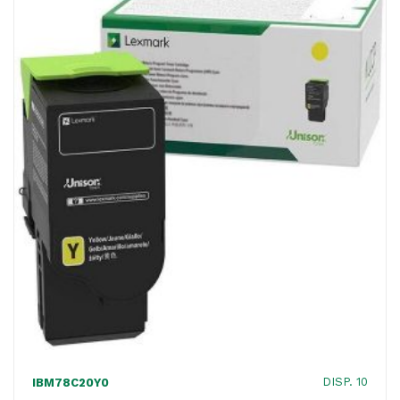
78C20C0
-
1.400
pag
quantità
DISP. 10
IBM78C20Y0