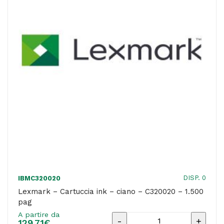
-
return
program
-
4.500
pag
quantità
DISP. 0
IBMC320020
Lexmark – Cartuccia ink – ciano – C320020 – 1.500
pag
A partire da
Lexmark
129,71
€