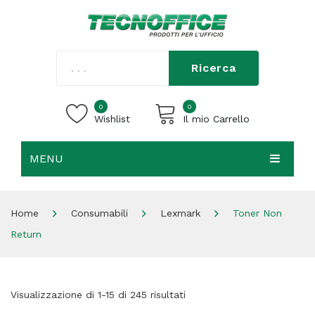
Ricerca
0
0
Wishlist
Il mio Carrello
MENU
Carrello vuoto.
HOME
Home
Consumabili
Lexmark
Toner Non
CHI SIAMO
Return
SHOP
CONTATTI
Visualizzazione di 1-15 di 245 risultati
ACCEDI / REGISTRATI