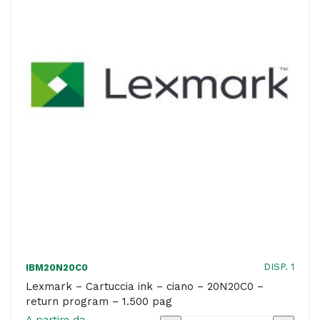
20N0H20
-
4.500
pag
quantità
DISP. 1
IBM20N20C0
Lexmark – Cartuccia ink – ciano – 20N20C0 –
return program – 1.500 pag
A partire da