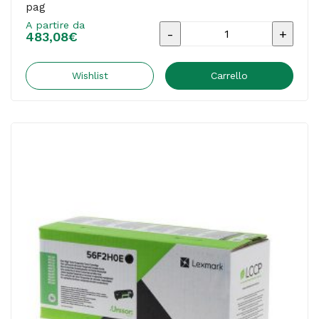
pag
A partire da
Lexmark
483,08
€
-
Cartuccia
Wishlist
Carrello
-
Nero
-
50F2U0E
-
20.000
pag
quantità