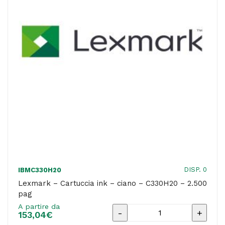
return
program
-
1.500
pag
quantità
DISP. 0
IBMC330H20
Lexmark – Cartuccia ink – ciano – C330H20 – 2.500
pag
A partire da
Lexmark
153,04
€