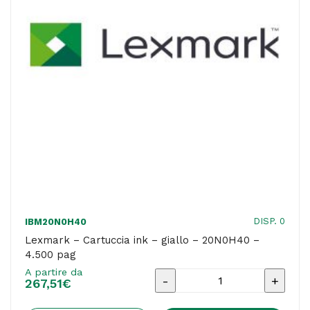
return
program
-
2.500
pag
quantità
DISP. 0
IBM20N0H40
Lexmark – Cartuccia ink – giallo – 20N0H40 –
4.500 pag
A partire da
Lexmark
267,51
€
-