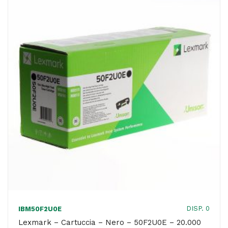
78C20M0
-
1.400
pag
quantità
DISP. 0
IBM50F2U0E
Lexmark – Cartuccia – Nero – 50F2U0E – 20.000