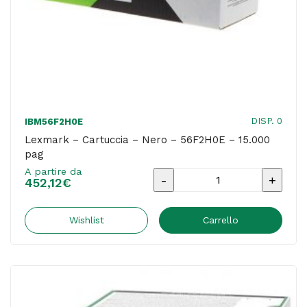
DISP. 0
IBM56F2H0E
Lexmark – Cartuccia – Nero – 56F2H0E – 15.000
pag
A partire da
Lexmark
452,12
€
-
Cartuccia
Wishlist
Carrello
-
Nero
-
56F2H0E