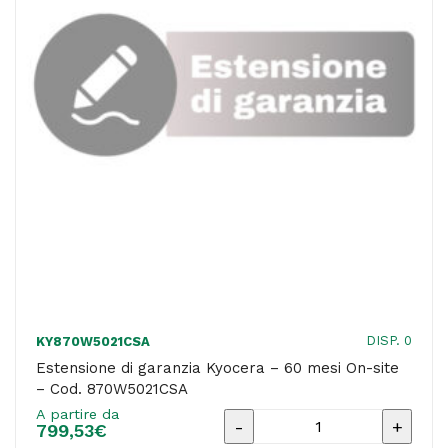
site
-
Cod.
874KCSBS60A
quantità
DISP. 0
KY870W5021CSA
Estensione di garanzia Kyocera – 60 mesi On-site
– Cod. 870W5021CSA
A partire da
Estensione
799,53
€