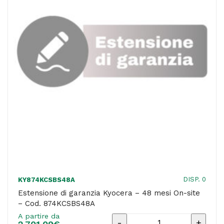
site
-
Cod.
874KCMBS48A
quantità
DISP. 0
KY874KCSBS48A
Estensione di garanzia Kyocera – 48 mesi On-site
– Cod. 874KCSBS48A
A partire da
Estensione