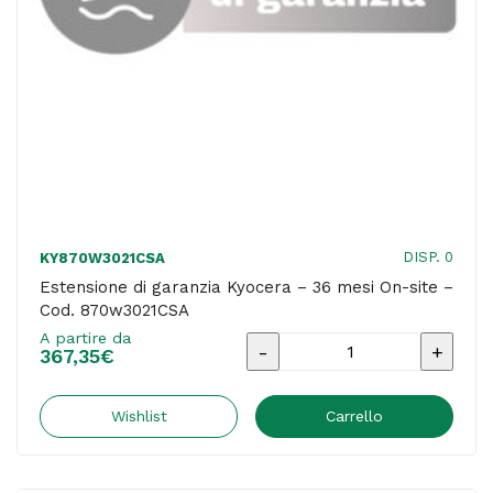
quantità
DISP. 0
KY870W3021CSA
Estensione di garanzia Kyocera – 36 mesi On-site –
Cod. 870w3021CSA
A partire da
Estensione
367,35
€
di
garanzia
Wishlist
Carrello
Kyocera
-