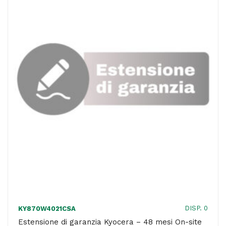
mesi
On-
site
-
Cod.
874KCSBS36A
quantità
DISP. 0
KY870W4021CSA
Estensione di garanzia Kyocera – 48 mesi On-site