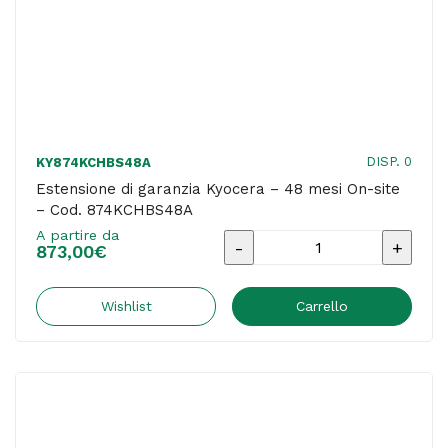
DISP. 0
KY874KCHBS48A
Estensione di garanzia Kyocera – 48 mesi On-site
– Cod. 874KCHBS48A
A partire da
Estensione
873,00
€
di
garanzia
Wishlist
Carrello
Kyocera
-
48
mesi