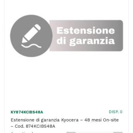
On-
site
-
Cod.
874KCHBS48A
quantità
DISP. 0
KY874KCIBS48A
Estensione di garanzia Kyocera – 48 mesi On-site
– Cod. 874KCIBS48A