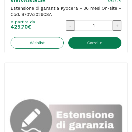
DISP. 0
KY870W3026CSA
Estensione di garanzia Kyocera – 36 mesi On-site –
Cod. 870W3026CSA
A partire da
Estensione
425,70
€
di
garanzia
Wishlist
Carrello
Kyocera
-
36
mesi
On-
site
-
Cod.
870W3026CSA
quantità