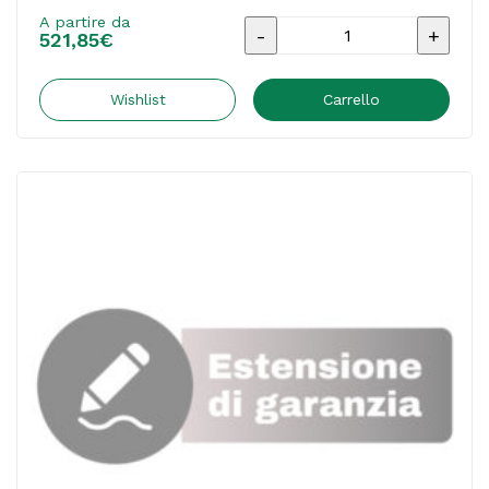
A partire da
Estensione
521,85
€
di
garanzia
Wishlist
Carrello
Kyocera
-
48
mesi
On-
site
-
Cod.
874KCGBS48A
quantità