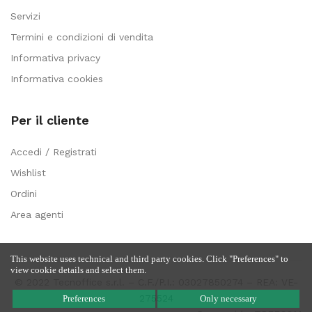
Servizi
Termini e condizioni di vendita
Informativa privacy
Informativa cookies
Per il cliente
Accedi / Registrati
Wishlist
Ordini
Area agenti
This website uses technical and third party cookies. Click "Preferences" to
view cookie details and select them.
© 2022 Tecnoffice s.r.l. – C.F./P.I.: 03027850274 – REA: VE-
275524
Preferences
Only necessary