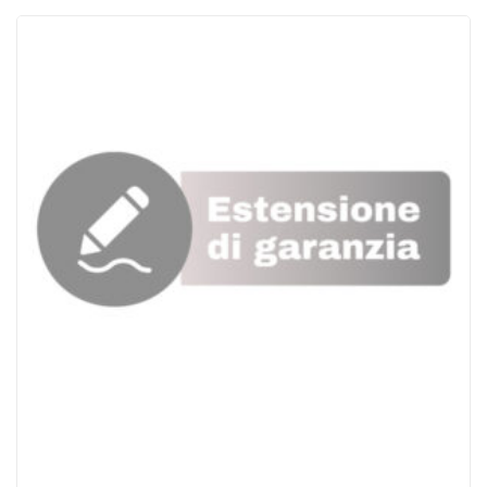
ACQUISTATI
WISHLIST
ORDINI