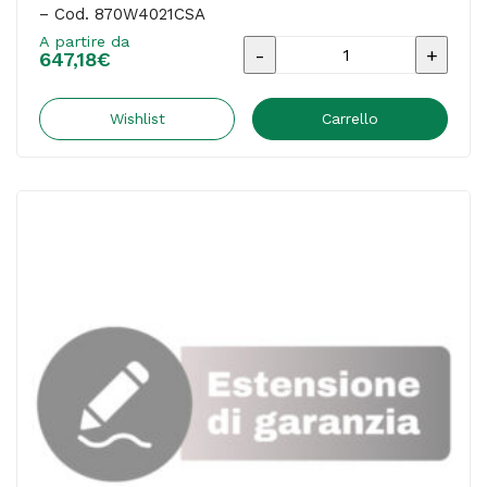
– Cod. 870W4021CSA
A partire da
Estensione
647,18
€
di
garanzia
Wishlist
Carrello
Kyocera
-
48
mesi
On-
site
-
Cod.
870W4021CSA
quantità