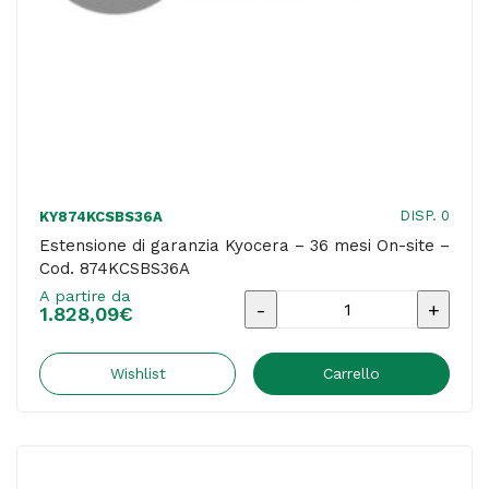
DISP. 0
KY874KCSBS36A
Estensione di garanzia Kyocera – 36 mesi On-site –
Cod. 874KCSBS36A
A partire da
Estensione
1.828,09
€
di
garanzia
Wishlist
Carrello
Kyocera
-
36