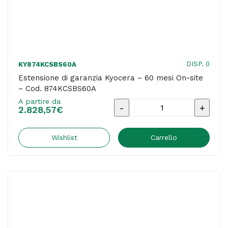
DISP. 0
KY874KCSBS60A
Estensione di garanzia Kyocera – 60 mesi On-site
– Cod. 874KCSBS60A
A partire da
Estensione
2.828,57
€
di
garanzia
Wishlist
Carrello
Kyocera
-
60
mesi
On-