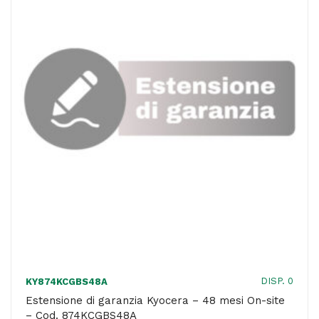
On-
site
-
Cod.
870W4026CSA
quantità
DISP. 0
KY874KCGBS48A
Estensione di garanzia Kyocera – 48 mesi On-site
– Cod. 874KCGBS48A