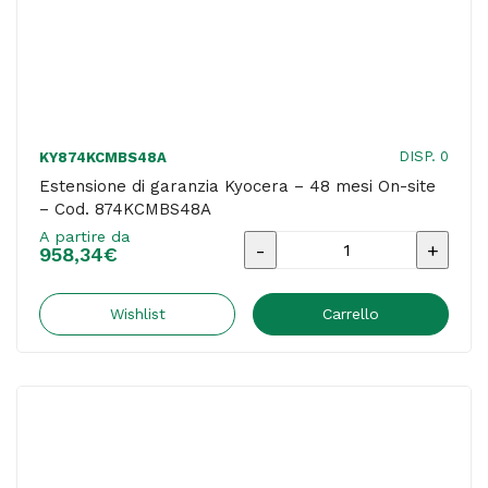
DISP. 0
KY874KCMBS48A
Estensione di garanzia Kyocera – 48 mesi On-site
– Cod. 874KCMBS48A
A partire da
Estensione
958,34
€
di
garanzia
Wishlist
Carrello
Kyocera
-
48
mesi
On-