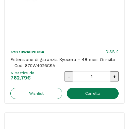
DISP. 0
KY870W4026CSA
Estensione di garanzia Kyocera – 48 mesi On-site
– Cod. 870W4026CSA
A partire da
Estensione
762,79
€
di
garanzia
Wishlist
Carrello
Kyocera
-
48
mesi