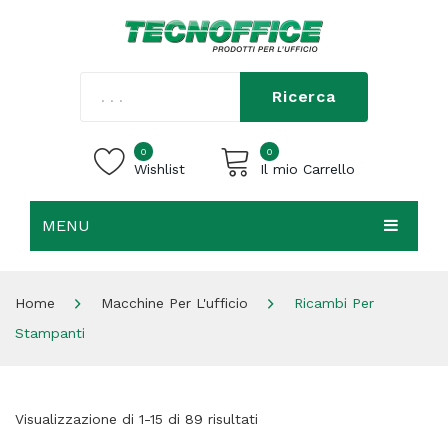
Ricerca
0
0
Wishlist
Il mio Carrello
MENU
Carrello vuoto.
HOME
Home
Macchine Per L'ufficio
Ricambi Per
CHI SIAMO
Stampanti
SHOP
CONTATTI
Visualizzazione di 1-15 di 89 risultati
ACCEDI / REGISTRATI