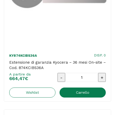
DISP. 0
KY874KCIBS36A
Estensione di garanzia Kyocera – 36 mesi On-site –
Cod. 874KCIBS36A
A partire da
Estensione
664,47
€
di
garanzia
Wishlist
Carrello
Kyocera
-