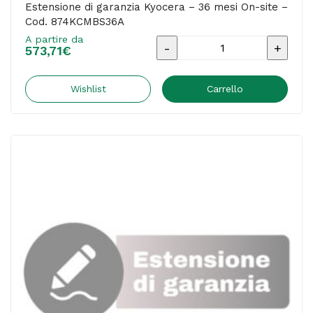
Estensione di garanzia Kyocera – 36 mesi On-site –
Cod. 874KCMBS36A
A partire da
Estensione
573,71
€
di
garanzia
Wishlist
Carrello
Kyocera
-
36
mesi
On-
site
-
Cod.
874KCMBS36A
quantità