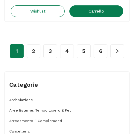
di
garanzia
Wishlist
Carrello
Kyocera
-
60
mesi
1
2
3
4
5
6
On-
site
-
Cod.
Categorie
870W5021CSA
quantità
Archiviazione
Aree Esterne, Tempo Libero E Pet
Arredamento E Complementi
Cancelleria