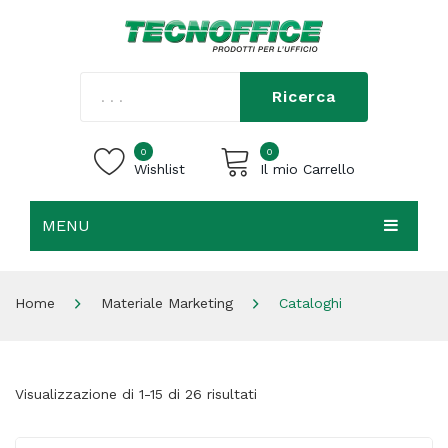
Ricerca
0
0
Wishlist
Il mio Carrello
MENU
Carrello vuoto.
HOME
Home
Materiale Marketing
Cataloghi
CHI SIAMO
SHOP
Visualizzazione di 1-15 di 26 risultati
CONTATTI
ACCEDI / REGISTRATI