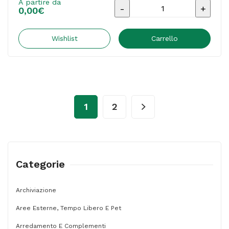
A partire da
Materiale
0,00
€
pubblicitario
-
Wishlist
Carrello
Catalogo
Unico
OD
2026
1
2
-
COVER
CUB03
-
Categorie
C14273
LA
Archiviazione
COMMERCIALE
Aree Esterne, Tempo Libero E Pet
S.R.L.
Arredamento E Complementi