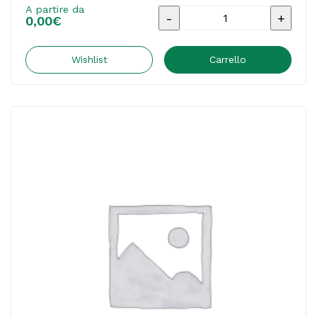
A partire da
Materiale
0,00
€
pubblicitario
-
Wishlist
Carrello
Catalogo
Unico
OD
2026
-
COVER
C
-
C54826
PIGRECO
SRL
quantità