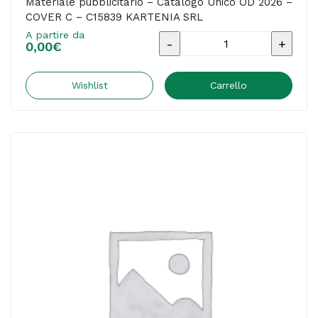
Materiale pubblicitario – Catalogo Unico OD 2026 –
COVER C – C15839 KARTENIA SRL
A partire da
Materiale
0,00
€
pubblicitario
-
Wishlist
Carrello
Catalogo
Unico
OD
2026
-
COVER
C
-
C15839
KARTENIA