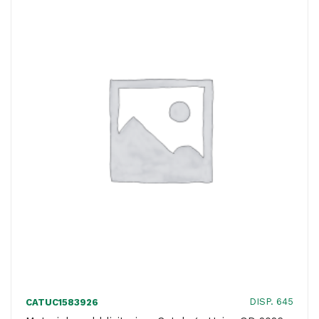
2026
-
COVER
C
-
C14009
S.LLE
BARRACCA
quantità
DISP. 645
CATUC1583926