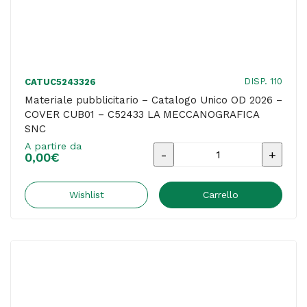
DISP. 110
CATUC5243326
Materiale pubblicitario – Catalogo Unico OD 2026 –
COVER CUB01 – C52433 LA MECCANOGRAFICA
SNC
A partire da
Materiale
0,00
€
pubblicitario
-
Wishlist
Carrello
Catalogo
Unico
OD
2026
-