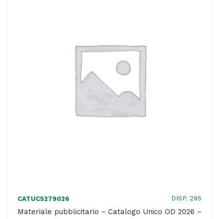
2026
-
COVER
C
-
C40186
L'UFFICIO
DEL
CENTRO
SRL
quantità
DISP. 295
CATUC5279026
Materiale pubblicitario – Catalogo Unico OD 2026 –