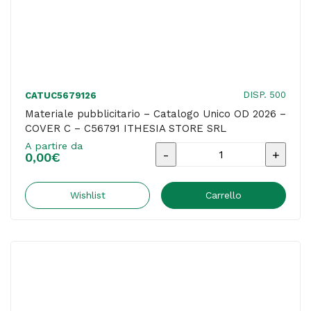
quantità
DISP. 500
CATUC5679126
Materiale pubblicitario – Catalogo Unico OD 2026 –
COVER C – C56791 ITHESIA STORE SRL
A partire da
Materiale
0,00
€
pubblicitario
-
Wishlist
Carrello
Catalogo
Unico
OD
2026
-