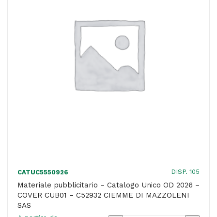
COVER
CUB01
-
C52433
LA
MECCANOGRAFICA
SNC
quantità
DISP. 105
CATUC5550926
Materiale pubblicitario – Catalogo Unico OD 2026 –
COVER CUB01 – C52932 CIEMME DI MAZZOLENI
SAS