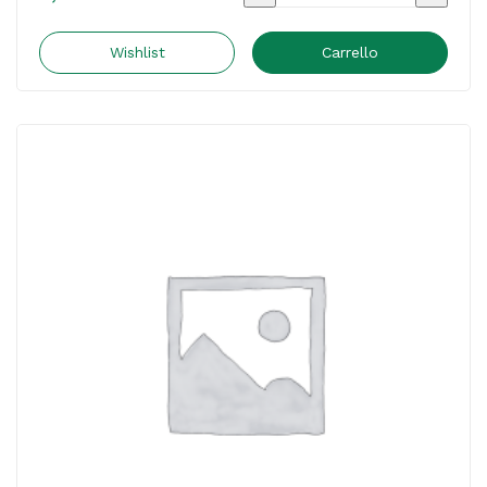
pubblicitario
-
Wishlist
Carrello
Catalogo
Unico
OD
2026
-
COVER
CUB01
-
C49289
SARTEC
S.N.C.
quantità