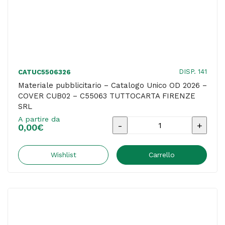
SAS
quantità
DISP. 141
CATUC5506326
Materiale pubblicitario – Catalogo Unico OD 2026 –
COVER CUB02 – C55063 TUTTOCARTA FIRENZE
SRL
A partire da
Materiale
0,00
€
pubblicitario
-
Wishlist
Carrello
Catalogo
Unico
OD
2026