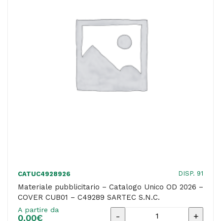
COVER
C
-
C56791
ITHESIA
STORE
SRL
quantità
DISP. 91
CATUC4928926
Materiale pubblicitario – Catalogo Unico OD 2026 –
COVER CUB01 – C49289 SARTEC S.N.C.
A partire da
Materiale
0,00
€