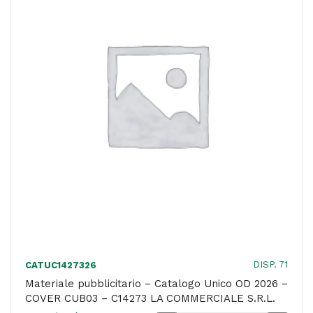
-
COVER
CUB02
-
C55063
TUTTOCARTA
FIRENZE
SRL
quantità
DISP. 71
CATUC1427326
Materiale pubblicitario – Catalogo Unico OD 2026 –
COVER CUB03 – C14273 LA COMMERCIALE S.R.L.