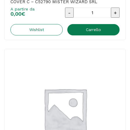
COVER C – C52790 MISTER WIZARD SRL
A partire da
Materiale
0,00
€
pubblicitario
-
Wishlist
Carrello
Catalogo
Unico
OD
2026
-
COVER
C
-
C52790
MISTER
WIZARD