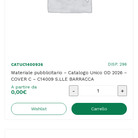
S.R.L.
quantità
DISP. 296
CATUC1400926
Materiale pubblicitario – Catalogo Unico OD 2026 –
COVER C – C14009 S.LLE BARRACCA
A partire da
Materiale
0,00
€
pubblicitario
-
Wishlist
Carrello
Catalogo
Unico
OD