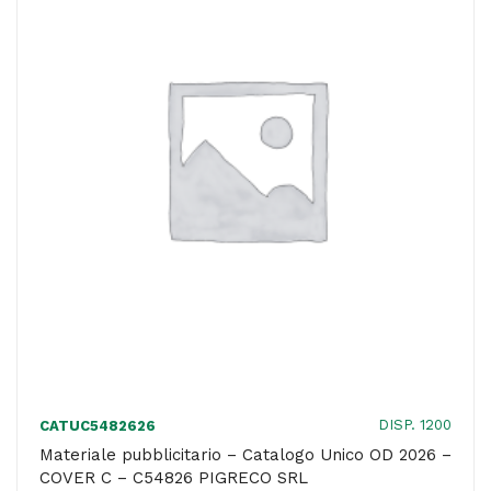
-
COVER
C
-
C53634
PUNTO
E
VIRGOLA
quantità
DISP. 1200
CATUC5482626
Materiale pubblicitario – Catalogo Unico OD 2026 –
COVER C – C54826 PIGRECO SRL