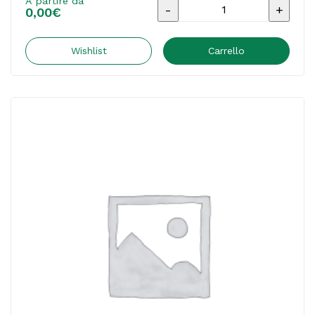
A partire da
Materiale
0,00
€
pubblicitario
-
Wishlist
Carrello
Catalogo
Unico
OD
2026
-
COVER
CUB01
-
C52932
CIEMME
DI
MAZZOLENI