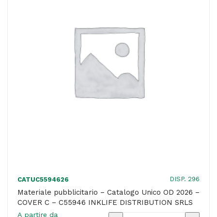
COVER
C
-
C55670
TOKOFFICE
SRL
quantità
DISP. 296
CATUC5594626
Materiale pubblicitario – Catalogo Unico OD 2026 –
COVER C – C55946 INKLIFE DISTRIBUTION SRLS
A partire da