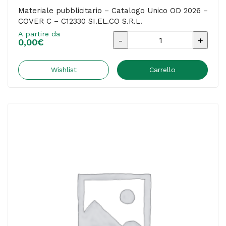
Materiale pubblicitario – Catalogo Unico OD 2026 –
COVER C – C12330 SI.EL.CO S.R.L.
A partire da
Materiale
0,00
€
pubblicitario
-
Wishlist
Carrello
Catalogo
Unico
OD
2026
-
COVER
C
-
C12330
SI.EL.CO