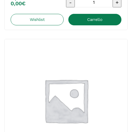
Materiale
0,00
€
pubblicitario
-
Wishlist
Carrello
Catalogo
Unico
OD
2026
-
COVER
C
-
C55946
INKLIFE
DISTRIBUTION
SRLS