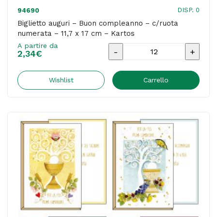
DISP. 0
94690
Biglietto auguri – Buon compleanno – c/ruota
numerata – 11,7 x 17 cm – Kartos
A partire da
Biglietto
2,34
€
auguri
-
Wishlist
Carrello
Buon
compleanno
-
c/ruota
numerata
-
11,7
x
17