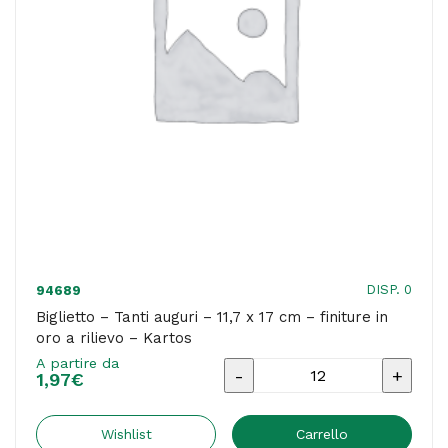
-
scatola
25
fogli
A4
da
20
biglietti
quantità
DISP. 0
94689
Biglietto – Tanti auguri – 11,7 x 17 cm – finiture in
oro a rilievo – Kartos
A partire da
Biglietto
1,97
€
-
Tanti
Wishlist
Carrello