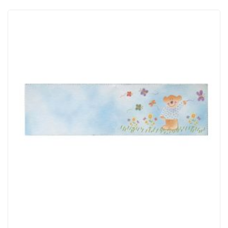
ACQUISTATI
WISHLIST
ORDINI