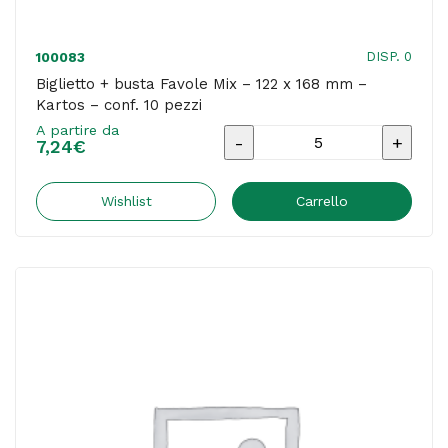
DISP. 0
100083
Biglietto + busta Favole Mix – 122 x 168 mm –
Kartos – conf. 10 pezzi
A partire da
Biglietto
7,24
€
+
busta
Wishlist
Carrello
Favole
Mix
-
122
x
168
mm
-