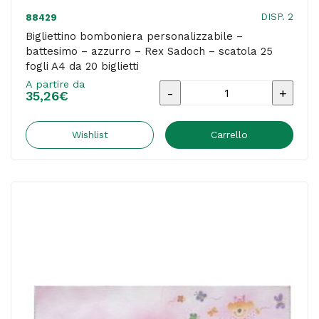
DISP. 2
88429
Bigliettino bomboniera personalizzabile –
battesimo – azzurro – Rex Sadoch – scatola 25
fogli A4 da 20 biglietti
A partire da
Bigliettino
35,26
€
bomboniera
personalizzabile
Wishlist
Carrello
-
battesimo
-
azzurro
-
Rex
Sadoch
-