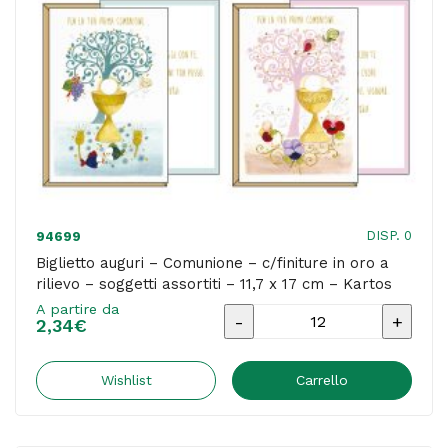
cm
-
Kartos
quantità
DISP. 0
94699
Biglietto auguri – Comunione – c/finiture in oro a
rilievo – soggetti assortiti – 11,7 x 17 cm – Kartos
A partire da
Biglietto
2,34
€
auguri
-
Wishlist
Carrello
Comunione
-