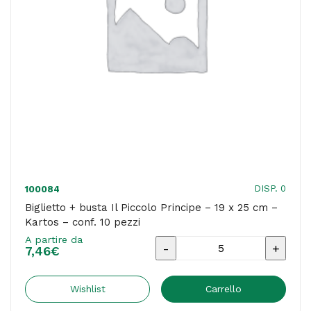
Kartos
-
conf.
10
pezzi
quantità
DISP. 0
100084
Biglietto + busta Il Piccolo Principe – 19 x 25 cm –
Kartos – conf. 10 pezzi
A partire da
Biglietto
7,46
€
+
busta
Wishlist
Carrello
Il