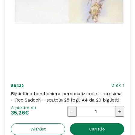
25
fogli
A4
da
20
biglietti
quantità
DISP. 1
88432
Bigliettino bomboniera personalizzabile – cresima
– Rex Sadoch – scatola 25 fogli A4 da 20 biglietti
A partire da
Bigliettino
35,26
€
bomboniera
personalizzabile
Wishlist
Carrello