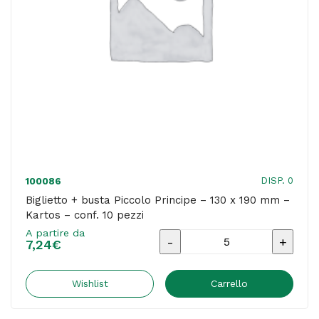
-
Kartos
-
conf.
10
pezzi
quantità
DISP. 0
100086
Biglietto + busta Piccolo Principe – 130 x 190 mm –
Kartos – conf. 10 pezzi
A partire da
Biglietto
7,24
€
+
busta
Wishlist
Carrello
Piccolo