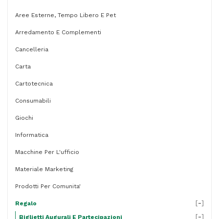
-
Aree Esterne, Tempo Libero E Pet
11,7
Arredamento E Complementi
x
Cancelleria
17
Carta
cm
Cartotecnica
-
Kartos
Consumabili
quantità
Giochi
Informatica
Macchine Per L'ufficio
Materiale Marketing
Prodotti Per Comunita'
[
-
]
Regalo
[
-
]
Biglietti Augurali E Partecipazioni