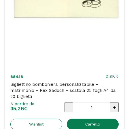
fogli
A4
da
20
biglietti
quantità
DISP. 0
88428
Bigliettino bomboniera personalizzabile –
matrimonio – Rex Sadoch – scatola 25 fogli A4 da
20 biglietti
A partire da
Bigliettino
35,26
€
bomboniera
personalizzabile
Wishlist
Carrello