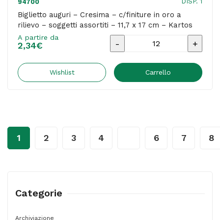
DISP. 1
94700
quantità
Biglietto auguri – Cresima – c/finiture in oro a
rilievo – soggetti assortiti – 11,7 x 17 cm – Kartos
A partire da
Biglietto
2,34
€
auguri
-
Wishlist
Carrello
Cresima
-
c/finiture
in
1
2
3
4
…
6
7
8
oro
a
rilievo
-
Categorie
soggetti
assortiti
Archiviazione