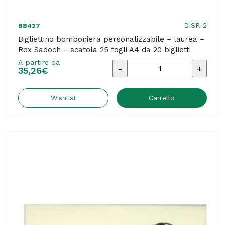
DISP. 2
88427
Bigliettino bomboniera personalizzabile – laurea –
Rex Sadoch – scatola 25 fogli A4 da 20 biglietti
A partire da
Bigliettino
35,26
€
bomboniera
personalizzabile
Wishlist
Carrello
-
laurea
-
Rex
Sadoch
-
scatola
25