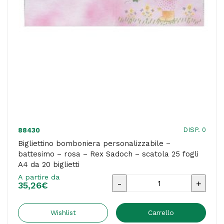
scatola
25
fogli
A4
da
20
biglietti
quantità
DISP. 0
88430
Bigliettino bomboniera personalizzabile –
battesimo – rosa – Rex Sadoch – scatola 25 fogli
A4 da 20 biglietti
A partire da
Bigliettino
35,26
€
bomboniera
personalizzabile
Wishlist
Carrello