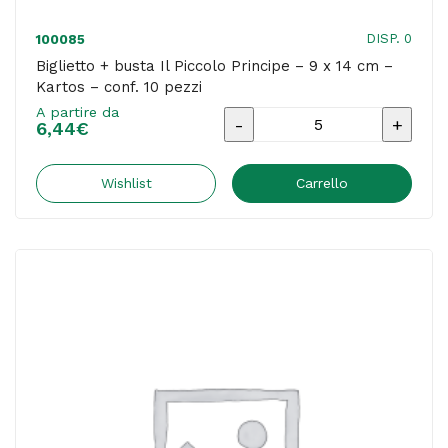
DISP. 0
100085
Biglietto + busta Il Piccolo Principe – 9 x 14 cm –
Kartos – conf. 10 pezzi
A partire da
Biglietto
6,44
€
+
busta
Wishlist
Carrello
Il
Piccolo
Principe
-
9
x
14
cm