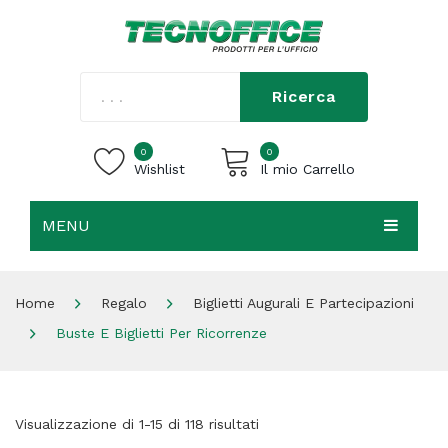
Ricerca
0
0
Wishlist
Il mio Carrello
MENU
Carrello vuoto.
HOME
Home
Regalo
Biglietti Augurali E Partecipazioni
CHI SIAMO
Buste E Biglietti Per Ricorrenze
SHOP
CONTATTI
Visualizzazione di 1-15 di 118 risultati
ACCEDI / REGISTRATI