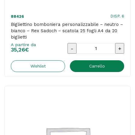
DISP. 6
88426
Bigliettino bomboniera personalizzabile – neutro –
bianco – Rex Sadoch – scatola 25 fogli A4 da 20
biglietti
A partire da
Bigliettino
35,26
€
bomboniera
personalizzabile
Wishlist
Carrello
-
neutro
-
bianco
-
Rex
Sadoch