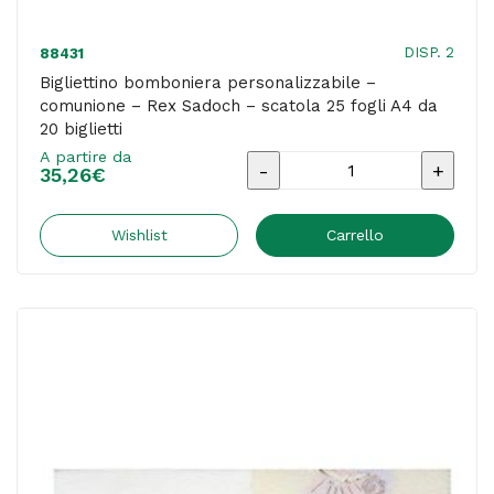
quantità
DISP. 2
88431
Bigliettino bomboniera personalizzabile –
comunione – Rex Sadoch – scatola 25 fogli A4 da
20 biglietti
A partire da
Bigliettino
35,26
€
bomboniera
personalizzabile
Wishlist
Carrello
-
comunione
-
Rex
Sadoch
-
scatola