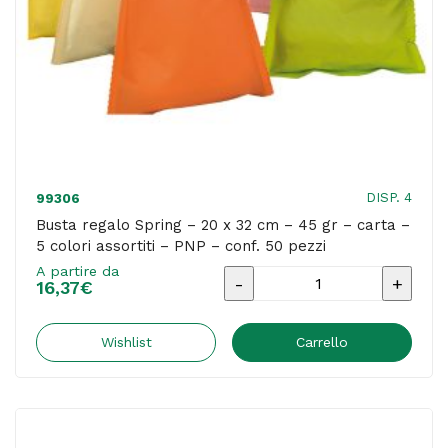
-
5
colori
assortiti
-
PNP
-
DISP. 4
99306
conf.
Busta regalo Spring – 20 x 32 cm – 45 gr – carta –
5 colori assortiti – PNP – conf. 50 pezzi
50
A partire da
pezzi
Busta
16,37
€
quantità
regalo
Spring
Wishlist
Carrello
-
20
x