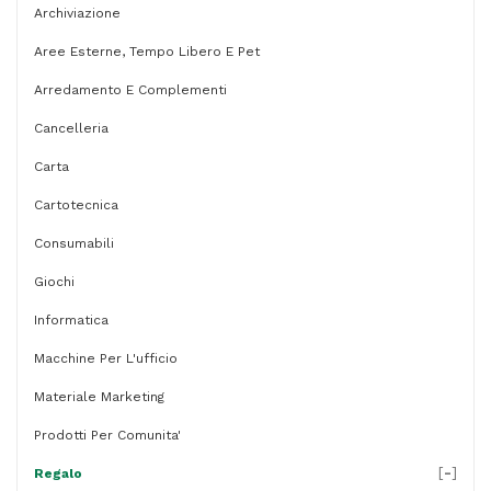
-
Archiviazione
carta
Aree Esterne, Tempo Libero E Pet
biokraft
Arredamento E Complementi
-
Cancelleria
nero
Carta
-
Cartotecnica
Mainetti
Bags
Consumabili
-
Giochi
conf.
Informatica
20
Macchine Per L'ufficio
pezzi
Materiale Marketing
quantità
Prodotti Per Comunita'
[
-
]
Regalo