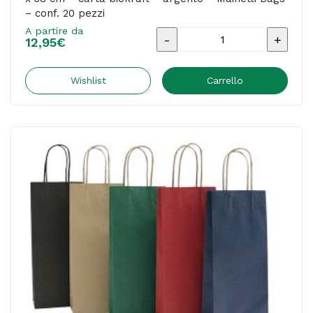
– conf. 20 pezzi
-
A partire da
Portabottiglie
conf.
12,95
€
BARBERA
12
-
Wishlist
Carrello
pezzi
maniglie
quantità
cordino
-
14
x
9
x
38
cm
-
carta