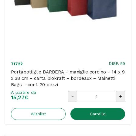
carta
biokraft
-
blu
-
Mainetti
Bags
DISP. 59
71722
-
Portabottiglie BARBERA – maniglie cordino – 14 x 9
x 38 cm – carta biokraft – bordeaux – Mainetti
conf.
Bags – conf. 20 pezzi
20
A partire da
Portabottiglie
pezzi
15,27
€
BARBERA
quantità
-
Wishlist
Carrello
maniglie
cordino