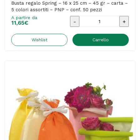
conf.
Busta regalo Spring – 16 x 25 cm – 45 gr – carta –
5 colori assortiti – PNP – conf. 50 pezzi
25
A partire da
pezzi
Busta
11,65
€
quantità
regalo
Spring
Wishlist
Carrello
-
16
x
25
cm
-
45
gr
-
carta