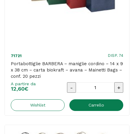
biokraft
-
argento
-
Mainetti
Bags
DISP. 74
71721
-
Portabottiglie BARBERA – maniglie cordino – 14 x 9
x 38 cm – carta biokraft – avana – Mainetti Bags –
conf.
conf. 20 pezzi
20
A partire da
Portabottiglie
pezzi
12,60
€
BARBERA
quantità
-
Wishlist
Carrello
maniglie
cordino
-