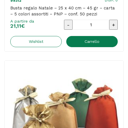
DISP. 0
99312
conf.
Busta regalo Natale – 25 x 40 cm – 45 gr – carta
– 5 colori assortiti – PNP – conf. 50 pezzi
50
A partire da
pezzi
Busta
21,11
€
quantità
regalo
Natale
Wishlist
Carrello
-
25
x
40
cm
-
45
gr
-
carta