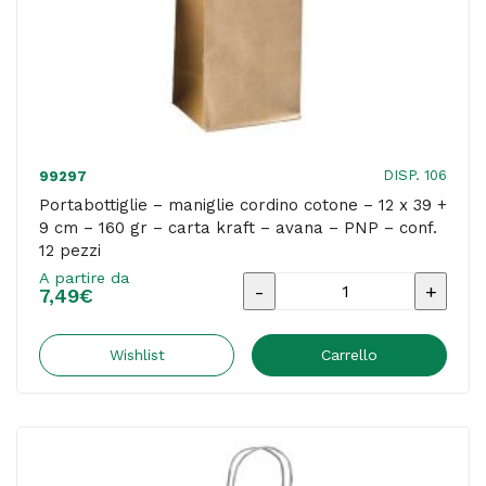
quantità
DISP. 106
99297
Portabottiglie – maniglie cordino cotone – 12 x 39 +
9 cm – 160 gr – carta kraft – avana – PNP – conf.
12 pezzi
A partire da
Portabottiglie
7,49
€
-
maniglie
Wishlist
Carrello
cordino
cotone
-
12