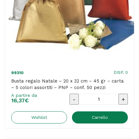
carta
-
5
colori
assortiti
-
PNP
-
DISP. 0
99310
conf.
Busta regalo Natale – 20 x 32 cm – 45 gr – carta
– 5 colori assortiti – PNP – conf. 50 pezzi
50
A partire da
pezzi
Busta
16,37
€
quantità
regalo
Natale
Wishlist
Carrello
-
20