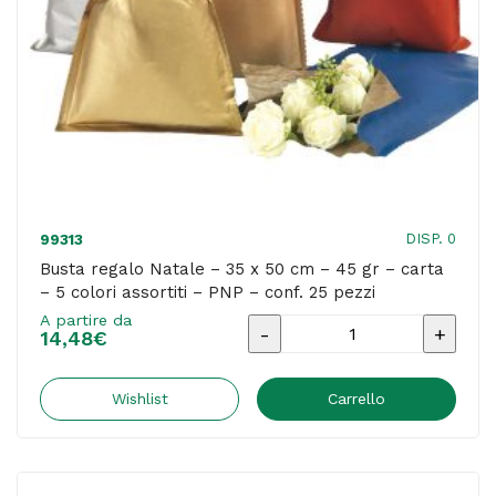
-
5
colori
assortiti
-
PNP
-
DISP. 0
99313
conf.
Busta regalo Natale – 35 x 50 cm – 45 gr – carta
– 5 colori assortiti – PNP – conf. 25 pezzi
50
A partire da
pezzi
Busta
14,48
€
quantità
regalo
Natale
Wishlist
Carrello
-
35