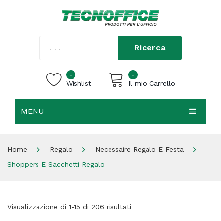
Ricerca
0
0
Wishlist
Il mio Carrello
MENU
Carrello vuoto.
HOME
Home
Regalo
Necessaire Regalo E Festa
CHI SIAMO
Shoppers E Sacchetti Regalo
SHOP
CONTATTI
Visualizzazione di 1-15 di 206 risultati
ACCEDI / REGISTRATI