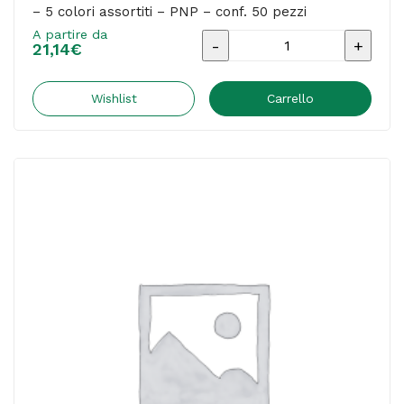
– 5 colori assortiti – PNP – conf. 50 pezzi
50
A partire da
pezzi
Busta
21,14
€
quantità
regalo
Spring
Wishlist
Carrello
-
25
x
40
cm
-
45
gr
-
carta
-