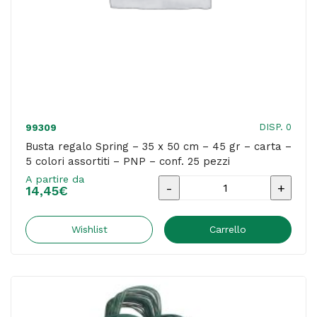
5
colori
assortiti
-
PNP
-
DISP. 0
99309
conf.
Busta regalo Spring – 35 x 50 cm – 45 gr – carta –
5 colori assortiti – PNP – conf. 25 pezzi
50
A partire da
pezzi
Busta
14,45
€
quantità
regalo
Spring
Wishlist
Carrello
-
35
x
50