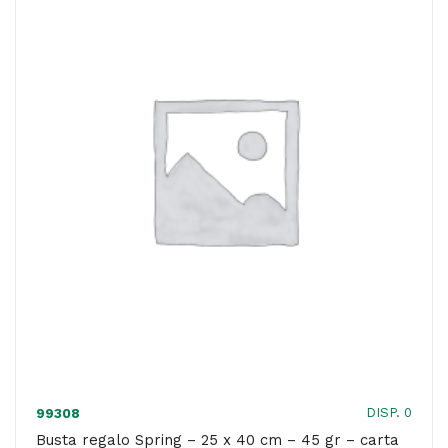
32
cm
-
45
gr
-
carta
-
5
colori
assortiti
-
PNP
-
DISP. 0
99308
conf.
Busta regalo Spring – 25 x 40 cm – 45 gr – carta