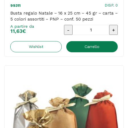
DISP. 0
99311
Busta regalo Natale – 16 x 25 cm – 45 gr – carta –
5 colori assortiti – PNP – conf. 50 pezzi
A partire da
Busta
11,63
€
regalo
Natale
Wishlist
Carrello
-
16
x
25
cm
-
45
gr
-