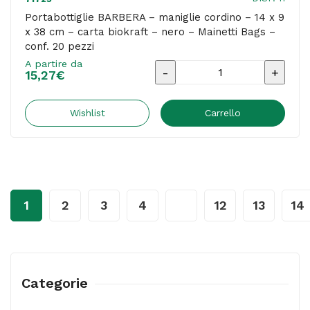
-
Portabottiglie BARBERA – maniglie cordino – 14 x 9
x 38 cm – carta biokraft – nero – Mainetti Bags –
conf.
conf. 20 pezzi
20
A partire da
Portabottiglie
pezzi
15,27
€
BARBERA
quantità
-
Wishlist
Carrello
maniglie
cordino
-
14
1
2
3
4
…
12
13
14
x
9
x
38
Categorie
cm