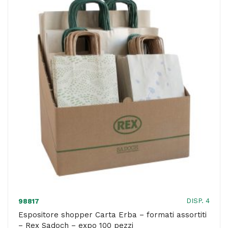
cm
-
45
gr
-
carta
-
5
colori
assortiti
-
PNP
-
DISP. 4
98817
conf.
Espositore shopper Carta Erba – formati assortiti
– Rex Sadoch – expo 100 pezzi
25