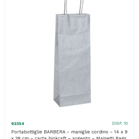
x
39
+
9
cm
-
160
gr
-
carta
kraft
-
avana
DISP. 10
93354
-
Portabottiglie BARBERA – maniglie cordino – 14 x 9
x 38 cm – carta biokraft – argento – Mainetti Bags
PNP