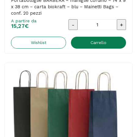
Portabottiglie BARBERA – maniglie cordino – 14 x 9
x 38 cm – carta biokraft – blu – Mainetti Bags –
conf.
conf. 20 pezzi
20
A partire da
Portabottiglie
pezzi
15,27
€
BARBERA
quantità
-
Wishlist
Carrello
maniglie
cordino
-
14
x
9
x
38
cm
-