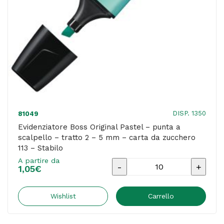
5
mm
-
rosa
pesca
126
-
Stabilo
DISP. 1350
81049
quantità
Evidenziatore Boss Original Pastel – punta a
scalpello – tratto 2 – 5 mm – carta da zucchero
113 – Stabilo
A partire da
Evidenziatore
1,05
€
Boss
Original
Wishlist
Carrello
Pastel