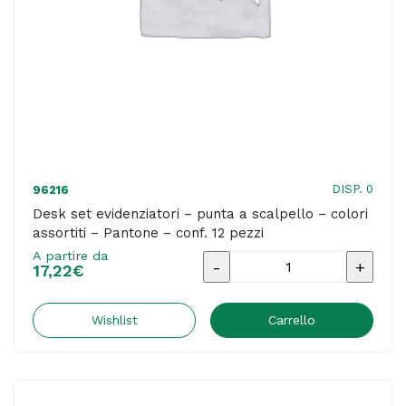
quantità
DISP. 0
96216
Desk set evidenziatori – punta a scalpello – colori
assortiti – Pantone – conf. 12 pezzi
A partire da
Desk
17,22
€
set
evidenziatori
Wishlist
Carrello
-
punta
a