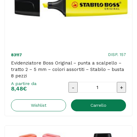
colori
assortiti
-
Stabilo
-
busta
DISP. 157
83117
6
Evidenziatore Boss Original – punta a scalpello –
tratto 2 – 5 mm – colori assortiti – Stabilo – busta
pezzi
8 pezzi
quantità
A partire da
Evidenziatore
8,48
€
Boss
Original
Wishlist
Carrello
-
punta
a