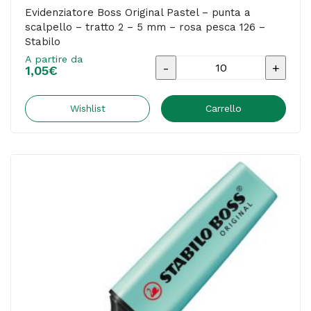
Stabilo
Evidenziatore Boss Original Pastel – punta a
scalpello – tratto 2 – 5 mm – rosa pesca 126 –
-
Stabilo
deskset
A partire da
Evidenziatore
15
1,05
€
Boss
pezzi
Original
Wishlist
Carrello
quantità
Pastel
-
punta
a
scalpello
-
tratto
2
-