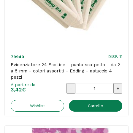
giallo
-
Edding
quantità
DISP. 11
79940
Evidenziatore 24 EcoLine – punta scalpello – da 2
a 5 mm – colori assortiti – Edding – astuccio 4
pezzi
A partire da
Evidenziatore
3,42
€
24
EcoLine
Wishlist
Carrello
-
punta
scalpello