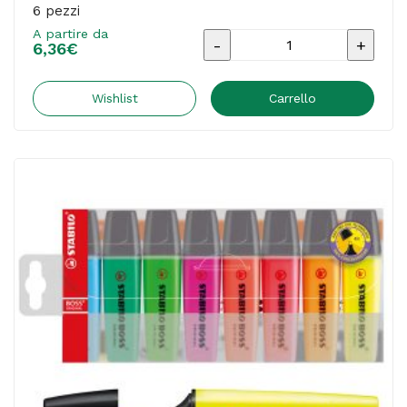
6 pezzi
A partire da
Evidenziatore
6,36
€
Boss
Original
Wishlist
Carrello
-
punta
a
scalpello
-
tratto
2
-
5
mm
-