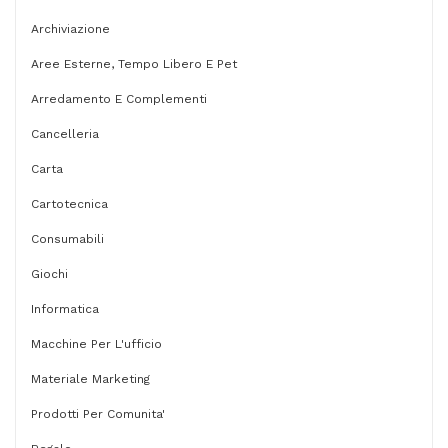
-
5
Archiviazione
mm
Aree Esterne, Tempo Libero E Pet
-
Arredamento E Complementi
colori
Cancelleria
assortiti
Carta
-
Cartotecnica
Stabilo
-
Consumabili
busta
Giochi
4
Informatica
pezzi
Macchine Per L'ufficio
quantità
Materiale Marketing
Prodotti Per Comunita'