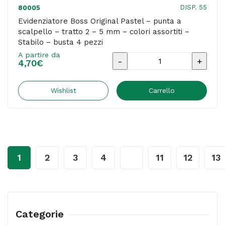
-
DISP. 55
80005
Stabilo
Evidenziatore Boss Original Pastel – punta a
scalpello – tratto 2 – 5 mm – colori assortiti –
quantità
Stabilo – busta 4 pezzi
A partire da
Evidenziatore
4,70
€
Boss
Original
Wishlist
Carrello
Pastel
-
punta
a
1
2
3
4
…
11
12
13
scalpello
-
tratto
2
Categorie