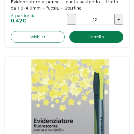
Evidenziatore a penna – punta scalpello – tratto
da 1,0-4,0mm – fucsia – Starline
quantità
A partire da
Evidenziatore
0,42
€
a
penna
Wishlist
Carrello
-
punta
scalpello
-
tratto
da
1,0-
4,0mm
-
fucsia