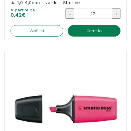
da 1,0-4,0mm – verde – Starline
A partire da
Evidenziatore
0,42
€
a
penna
Wishlist
Carrello
-
punta
scalpello
-
tratto
da
1,0-
4,0mm
-
verde
-