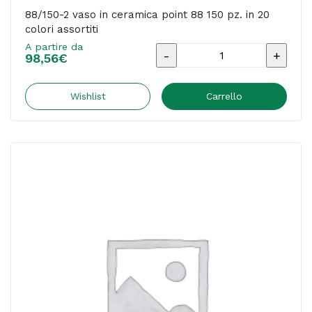
88/150-2 vaso in ceramica point 88 150 pz. in 20
colori assortiti
A partire da
88/150-
98,56
€
2
vaso
Wishlist
Carrello
in
ceramica
point
88
150
pz.
in
20
colori
assortiti