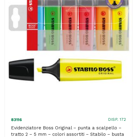
-
tratto
2
-
5
mm
-
rosa
56
-
Stabilo
quantità
DISP. 172
83116
Evidenziatore Boss Original – punta a scalpello –
tratto 2 – 5 mm – colori assortiti – Stabilo – busta