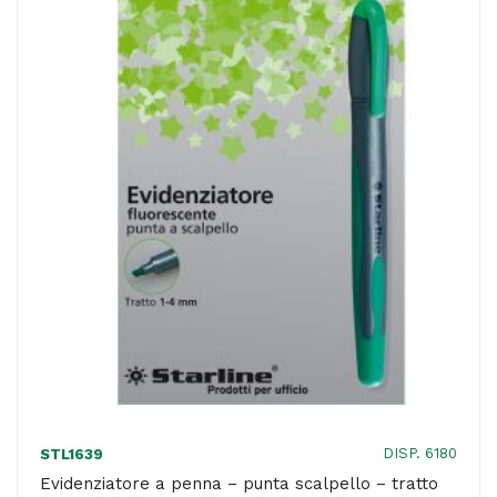
-
tratto
da
1,0-
4,0mm
-
giallo
-
Starline
quantità
DISP. 6180
STL1639
Evidenziatore a penna – punta scalpello – tratto