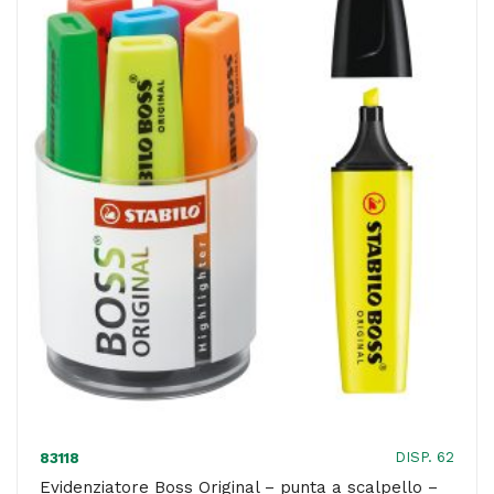
scalpello
-
tratto
2
-
5
mm
-
colori
assortiti
-
Stabilo
-
busta
DISP. 62
83118
8
Evidenziatore Boss Original – punta a scalpello –