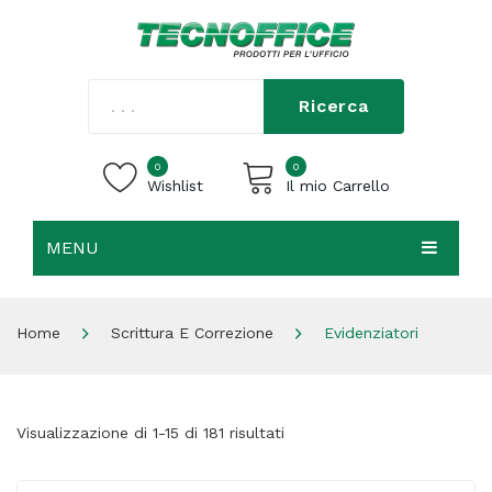
Ricerca
0
0
Wishlist
Il mio Carrello
MENU
Carrello vuoto.
HOME
Home
Scrittura E Correzione
Evidenziatori
CHI SIAMO
SHOP
Visualizzazione di 1-15 di 181 risultati
CONTATTI
ACCEDI / REGISTRATI