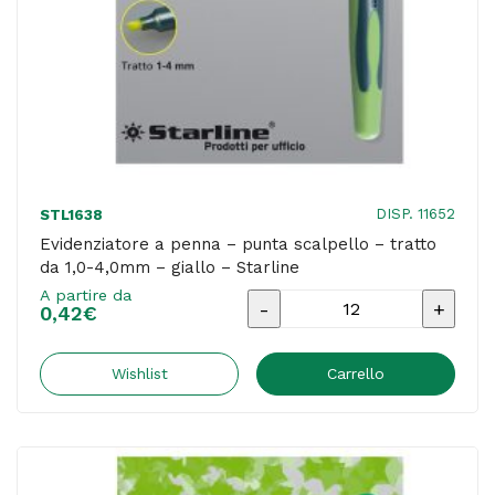
-
Starline
quantità
DISP. 11652
STL1638
Evidenziatore a penna – punta scalpello – tratto
da 1,0-4,0mm – giallo – Starline
A partire da
Evidenziatore
0,42
€
a
penna
Wishlist
Carrello
-
punta
scalpello