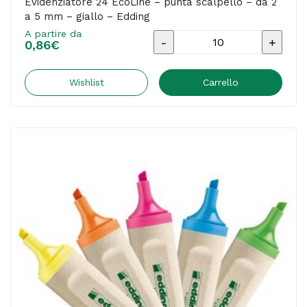
Evidenziatore 24 EcoLine – punta scalpello – da 2
a 5 mm – giallo – Edding
A partire da
Evidenziatore
0,86
€
24
EcoLine
Wishlist
Carrello
-
punta
scalpello
-
da
2
a
5
mm
-