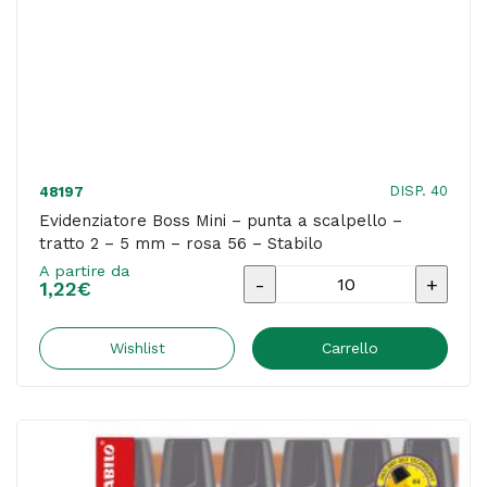
Starline
quantità
DISP. 40
48197
Evidenziatore Boss Mini – punta a scalpello –
tratto 2 – 5 mm – rosa 56 – Stabilo
A partire da
Evidenziatore
1,22
€
Boss
Mini
Wishlist
Carrello
-
punta
a
scalpello