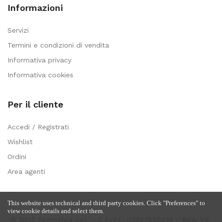
Informazioni
Servizi
Termini e condizioni di vendita
Informativa privacy
Informativa cookies
Per il cliente
Accedi / Registrati
Wishlist
Ordini
Area agenti
This website uses technical and third party cookies. Click "Preferences" to
view cookie details and select them.
© 2022 Tecnoffice s.r.l. – C.F./P.I.: 03027850274 – REA: VE-