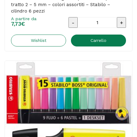
tratto 2 – 5 mm – colori assortiti – Stabilo –
pezzi
cilindro 6 pezzi
quantità
A partire da
Evidenziatore
7,73
€
Boss
Original
Wishlist
Carrello
-
punta
a
scalpello
-
tratto
2
-
5
mm