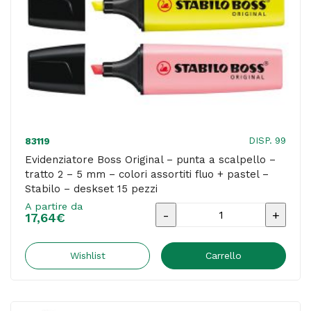
-
colori
assortiti
-
Stabilo
-
cilindro
DISP. 99
83119
6
Evidenziatore Boss Original – punta a scalpello –
tratto 2 – 5 mm – colori assortiti fluo + pastel –
pezzi
Stabilo – deskset 15 pezzi
quantità
A partire da
Evidenziatore
17,64
€
Boss
Original
Wishlist
Carrello
-
punta