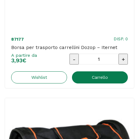
DISP. 0
87177
Borsa per trasporto carrellini Dozop – Iternet
A partire da
Borsa
3,93
€
per
trasporto
Wishlist
Carrello
carrellini
Dozop
-
Iternet
quantità