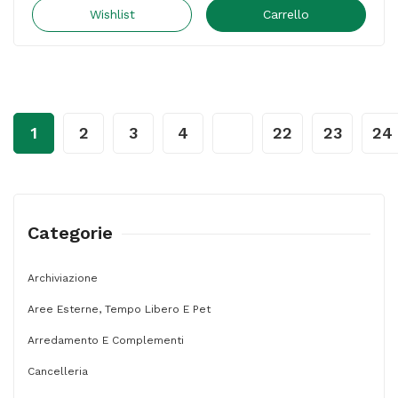
utensili
Wishlist
Carrello
-
con
casstte
portaminuterie
1
2
3
4
…
22
23
24
-
Fischer
Darex
quantità
Categorie
Archiviazione
Aree Esterne, Tempo Libero E Pet
Arredamento E Complementi
Cancelleria