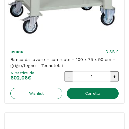
grigio/legno
-
Tecnotelai
quantità
DISP. 0
99086
Banco da lavoro – con ruote – 100 x 75 x 90 cm –
grigio/legno – Tecnotelai
A partire da
Banco
602,06
€
da
lavoro
Wishlist
Carrello
-
con
ruote
-