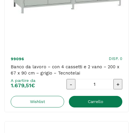
75
x
90
cm
-
grigio/legno
-
DISP. 0
99096
Tecnotelai
Banco da lavoro – con 4 cassetti e 2 vano – 200 x
67 x 90 cm – grigio – Tecnotelai
quantità
A partire da
Banco
1.679,51
€
da
lavoro
Wishlist
Carrello
-
con
4