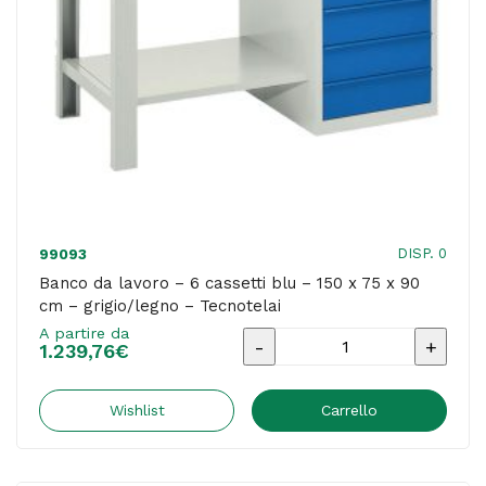
DISP. 0
99093
Banco da lavoro – 6 cassetti blu – 150 x 75 x 90
cm – grigio/legno – Tecnotelai
A partire da
Banco
1.239,76
€
da
lavoro
Wishlist
Carrello
-
6