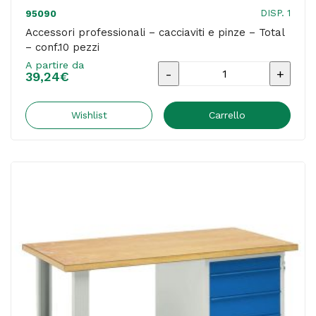
DISP. 1
95090
Accessori professionali – cacciaviti e pinze – Total
– conf.10 pezzi
A partire da
Accessori
39,24
€
professionali
-
Wishlist
Carrello
cacciaviti
e
pinze
-
Total
-
conf.10
pezzi
quantità