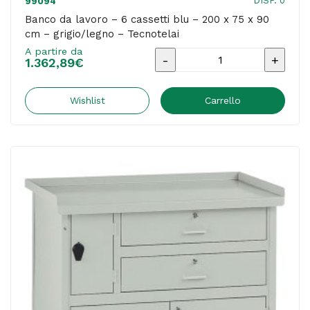
DISP. 0
99094
Banco da lavoro – 6 cassetti blu – 200 x 75 x 90
cm – grigio/legno – Tecnotelai
A partire da
Banco
1.362,89
€
da
lavoro
Wishlist
Carrello
-
6
cassetti
blu
-
200
x
75
x
90