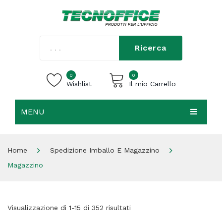
Ricerca
0
0
Wishlist
Il mio Carrello
MENU
Carrello vuoto.
HOME
Home
Spedizione Imballo E Magazzino
CHI SIAMO
Magazzino
SHOP
CONTATTI
Visualizzazione di 1-15 di 352 risultati
ACCEDI / REGISTRATI