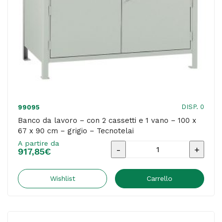
cm
-
grigio/legno
-
Tecnotelai
quantità
DISP. 0
99095
Banco da lavoro – con 2 cassetti e 1 vano – 100 x
67 x 90 cm – grigio – Tecnotelai
A partire da
Banco
917,85
€
da
lavoro
Wishlist
Carrello
-
con