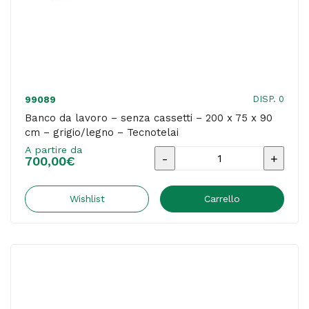
-
Tecnotelai
quantità
DISP. 0
99089
Banco da lavoro – senza cassetti – 200 x 75 x 90
cm – grigio/legno – Tecnotelai
A partire da
Banco
700,00
€
da
lavoro
Wishlist
Carrello
-
senza
cassetti
-
200