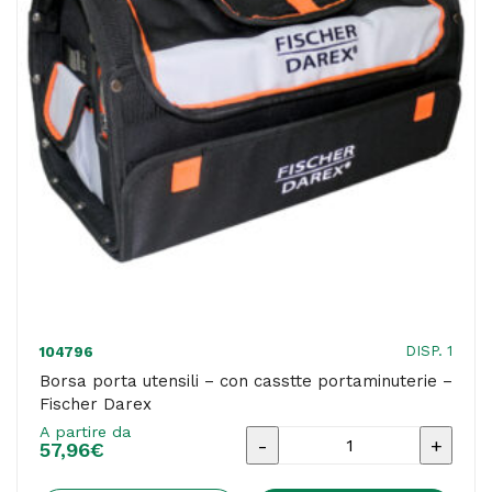
DISP. 1
104796
Borsa porta utensili – con casstte portaminuterie –
Fischer Darex
A partire da
Borsa
57,96
€
porta