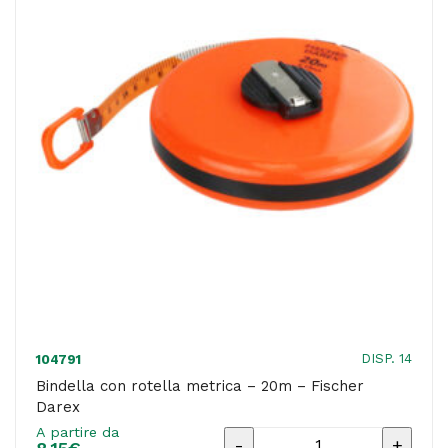
x
75
x
90
cm
-
grigio/legno
-
Tecnotelai
quantità
DISP. 14
104791
Bindella con rotella metrica – 20m – Fischer
Darex
A partire da
Bindella