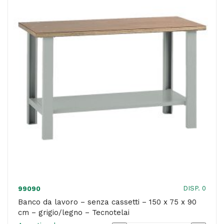
200
x
75
x
90
cm
-
grigio/legno
-
Tecnotelai
quantità
DISP. 0
99090
Banco da lavoro – senza cassetti – 150 x 75 x 90
cm – grigio/legno – Tecnotelai