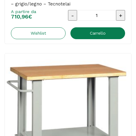
– grigio/legno – Tecnotelai
quantità
A partire da
Banco
710,96
€
da
lavoro
Wishlist
Carrello
-
con
cassetto
-
150
x
75
x
90
cm
-