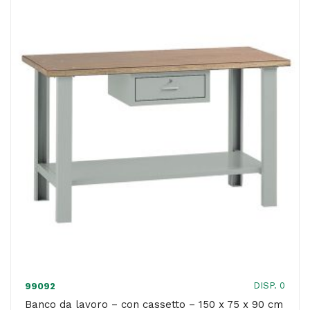
cassetti
e
2
vano
-
200
x
67
x
90
cm
-
grigio
-
DISP. 0
99092
Tecnotelai
Banco da lavoro – con cassetto – 150 x 75 x 90 cm