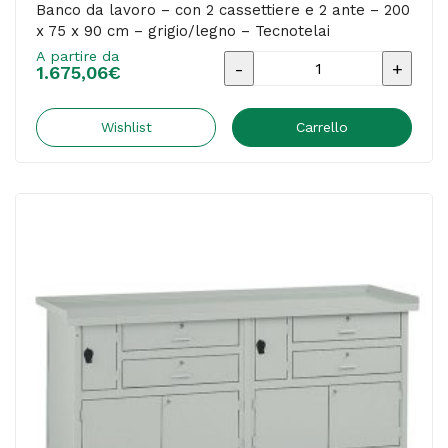
Tecnotelai
Banco da lavoro – con 2 cassettiere e 2 ante – 200
x 75 x 90 cm – grigio/legno – Tecnotelai
quantità
A partire da
Banco
1.675,06
€
da
lavoro
Wishlist
Carrello
-
con
2
cassettiere
e
2
ante
-
200
x