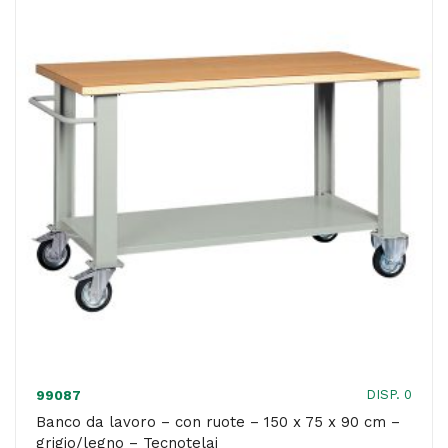
100
x
75
x
90
cm
-
grigio/legno
-
Tecnotelai
quantità
DISP. 0
99087
Banco da lavoro – con ruote – 150 x 75 x 90 cm –
grigio/legno – Tecnotelai