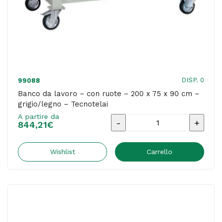
grigio/legno
-
Tecnotelai
quantità
DISP. 0
99088
Banco da lavoro – con ruote – 200 x 75 x 90 cm –
grigio/legno – Tecnotelai
A partire da
Banco
844,21
€
da
lavoro
Wishlist
Carrello
-
con
ruote
-