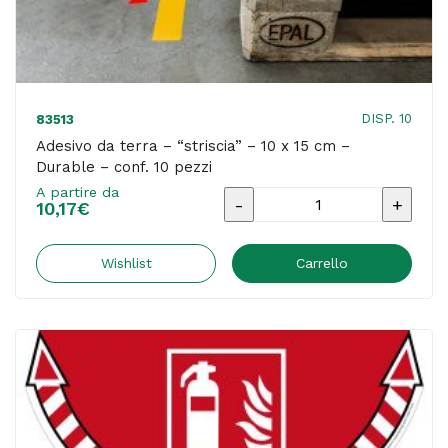
DISP. 10
83513
Adesivo da terra – “striscia” – 10 x 15 cm –
Durable – conf. 10 pezzi
A partire da
Adesivo
10,17
€
da
terra
Wishlist
Carrello
-
"striscia"
-
10
x
15