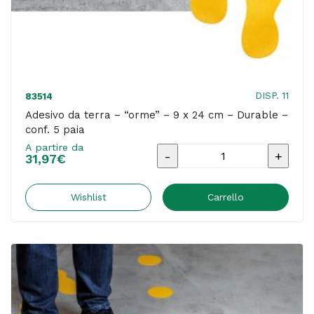
conf.
10
pezzi
quantità
DISP. 11
83514
Adesivo da terra – “orme” – 9 x 24 cm – Durable –
conf. 5 paia
A partire da
Adesivo
31,97
€
da
terra
Wishlist
Carrello
-
"orme"
-
9
x