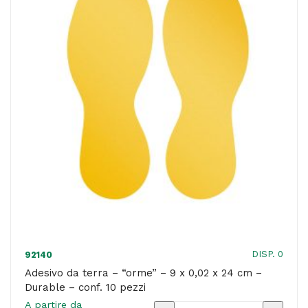
sicurezza"
-
90
x
10
cm
-
Studio
T
-
conf.
5
DISP. 0
92140
pezzi
Adesivo da terra – “orme” – 9 x 0,02 x 24 cm –
Durable – conf. 10 pezzi
quantità
A partire da