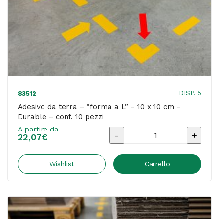
conf.
10
pezzi
quantità
DISP. 5
83512
Adesivo da terra – “forma a L” – 10 x 10 cm –
Durable – conf. 10 pezzi
A partire da
Adesivo
22,07
€
da
terra
Wishlist
Carrello
-
"forma
a