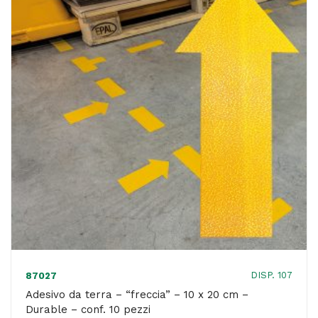
x
0,02
x
20
cm
-
Durable
-
conf.
10
pezzi
quantità
DISP. 107
87027
Adesivo da terra – “freccia” – 10 x 20 cm –
Durable – conf. 10 pezzi