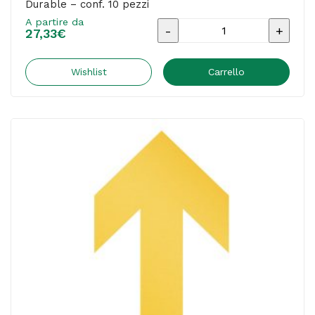
Durable – conf. 10 pezzi
A partire da
Adesivo
27,33
€
da
terra
Wishlist
Carrello
-
"forma
a
T"
-
10
x
15
cm
-
Durable