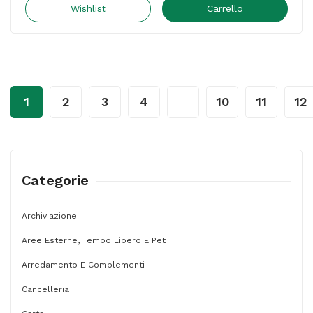
Take
Wishlist
Carrello
Care
-
da
terra
1
2
3
4
…
10
11
12
-
"uscita
di
emergenza"
Categorie
-
70
Archiviazione
x
Aree Esterne, Tempo Libero E Pet
35
Arredamento E Complementi
cm
Cancelleria
-