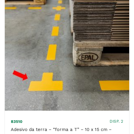
L"
-
10
x
10
cm
-
Durable
-
conf.
10
pezzi
quantità
DISP. 2
83510
Adesivo da terra – “forma a T” – 10 x 15 cm –