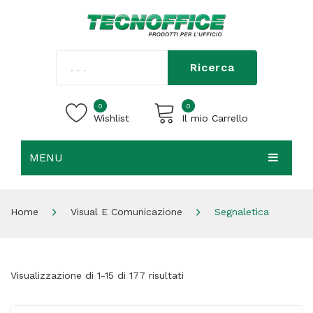
Ricerca
0
0
Wishlist
Il mio Carrello
MENU
Carrello vuoto.
HOME
Home
Visual E Comunicazione
Segnaletica
CHI SIAMO
SHOP
Visualizzazione di 1-15 di 177 risultati
CONTATTI
ACCEDI / REGISTRATI