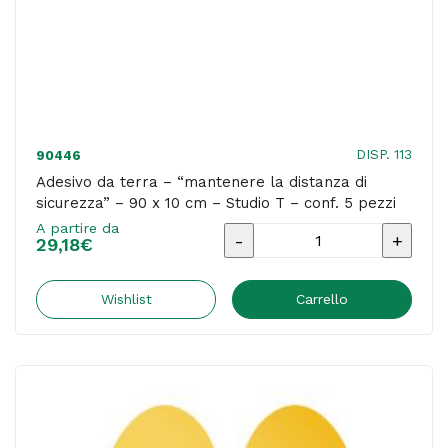
pezzi
quantità
DISP. 113
90446
Adesivo da terra – “mantenere la distanza di
sicurezza” – 90 x 10 cm – Studio T – conf. 5 pezzi
A partire da
Adesivo
29,18
€
da
terra
Wishlist
Carrello
-
"mantenere
la
distanza
di