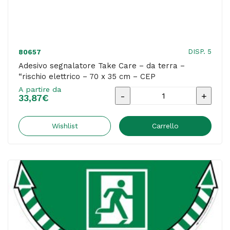
quantità
DISP. 5
80657
Adesivo segnalatore Take Care – da terra –
“rischio elettrico – 70 x 35 cm – CEP
A partire da
Adesivo
33,87
€
segnalatore
Take
Wishlist
Carrello
Care
-
da
terra
-
"rischio