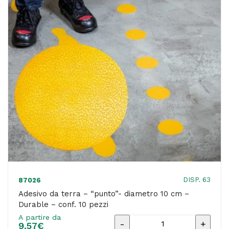
24
cm
-
Durable
-
conf.
5
paia
quantità
DISP. 63
87026
Adesivo da terra – “punto”- diametro 10 cm –
Durable – conf. 10 pezzi
A partire da
Adesivo
9,57
€