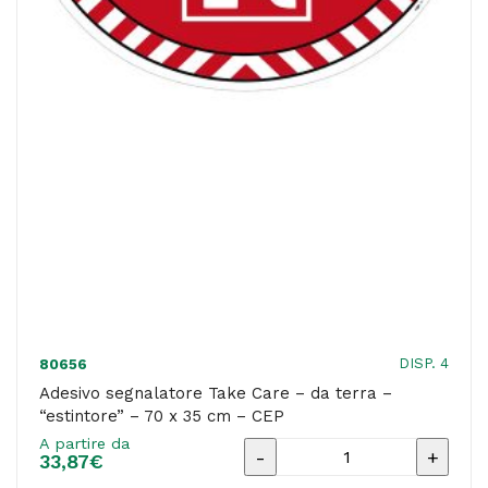
cm
-
Durable
-
conf.
10
pezzi
quantità
DISP. 4
80656
Adesivo segnalatore Take Care – da terra –
“estintore” – 70 x 35 cm – CEP
A partire da
Adesivo
33,87
€
segnalatore