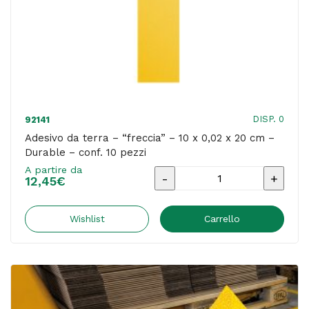
-
conf.
10
pezzi
quantità
DISP. 0
92141
Adesivo da terra – “freccia” – 10 x 0,02 x 20 cm –
Durable – conf. 10 pezzi
A partire da
Adesivo
12,45
€
da
terra
Wishlist
Carrello
-
"freccia"
-
10