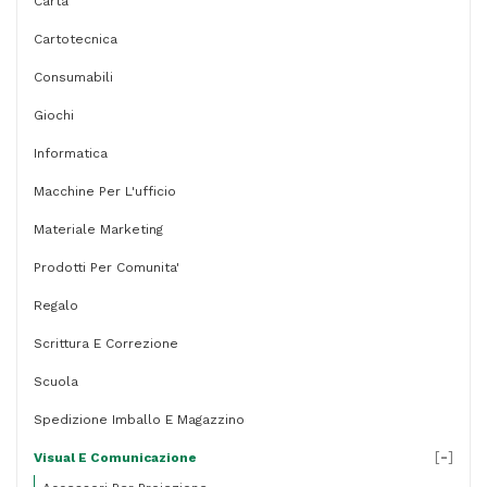
Carta
CEP
Cartotecnica
quantità
Consumabili
Giochi
Informatica
Macchine Per L'ufficio
Materiale Marketing
Prodotti Per Comunita'
Regalo
Scrittura E Correzione
Scuola
Spedizione Imballo E Magazzino
[
-
]
Visual E Comunicazione