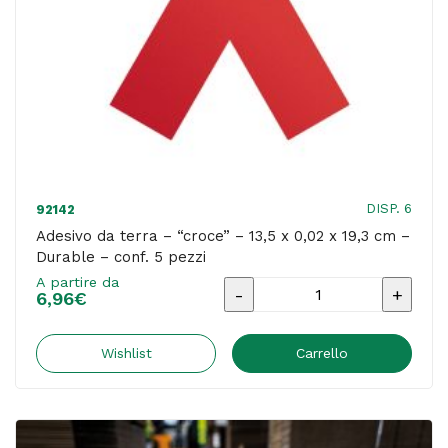
-
Studio
T
-
conf.
5
pezzi
DISP. 6
92142
quantità
Adesivo da terra – “croce” – 13,5 x 0,02 x 19,3 cm –
Durable – conf. 5 pezzi
A partire da
Adesivo
6,96
€
da
terra
Wishlist
Carrello
-
"croce"
-