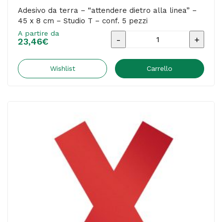
Adesivo da terra – “attendere dietro alla linea” –
45 x 8 cm – Studio T – conf. 5 pezzi
A partire da
Adesivo
23,46
€
da
terra
Wishlist
Carrello
-
"attendere
dietro
alla
linea"
-
45
x
8
cm