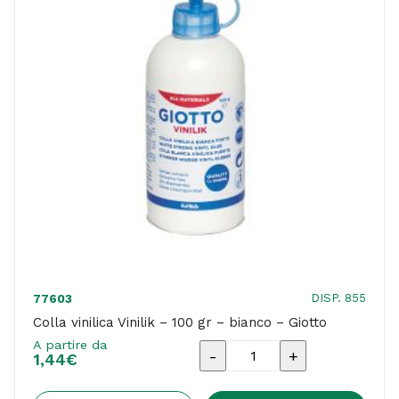
DISP. 855
77603
Colla vinilica Vinilik – 100 gr – bianco – Giotto
A partire da
Colla
1,44
€
vinilica