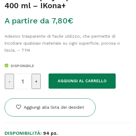
400 ml – IKona+
A partire da
7,80
€
Adesivo trasparente di facile utilizzo, che permette di
incollare qualsiasi materiale su ogni superficie, porosa o
liscia. – T114
DISPONIBILE
Adesivo
AGGIUNGI AL CARRELLO
spray
-
permanente
-
Aggiungi alla lista dei desideri
400
ml
-
DISPONIBILITÀ:
IKona+
94 pz.