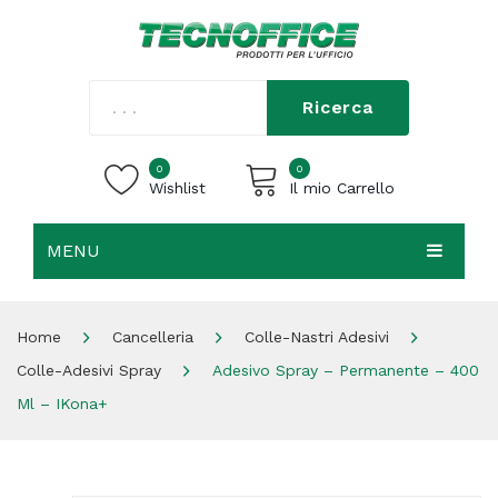
Ricerca
0
0
Wishlist
Il mio Carrello
MENU
Carrello vuoto.
HOME
Home
Cancelleria
Colle-Nastri Adesivi
CHI SIAMO
Colle-Adesivi Spray
Adesivo Spray – Permanente – 400
SHOP
Ml – IKona+
CONTATTI
ACCEDI / REGISTRATI