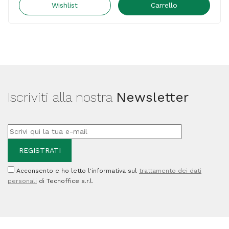
Vinilik
Wishlist
Carrello
-
100
gr
-
bianco
Iscriviti alla nostra
Newsletter
-
Giotto
quantità
Acconsento e ho letto l'informativa sul
trattamento dei dati
personali
di Tecnoffice s.r.l.