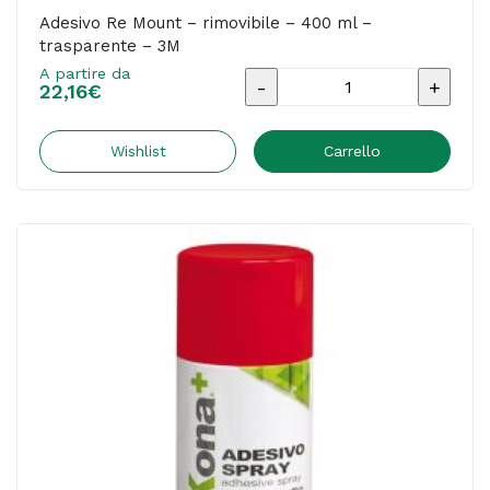
Adesivo Re Mount – rimovibile – 400 ml –
trasparente – 3M
A partire da
Adesivo
22,16
€
Re
Mount
Wishlist
Carrello
-
rimovibile
-
400
ml
-
trasparente
-
3M
quantità