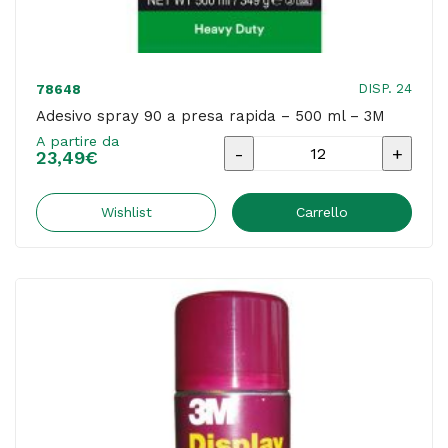
DISP. 24
78648
Adesivo spray 90 a presa rapida – 500 ml – 3M
A partire da
Adesivo
23,49
€
spray
90
Wishlist
Carrello
a
presa
rapida
-
500
ml
-