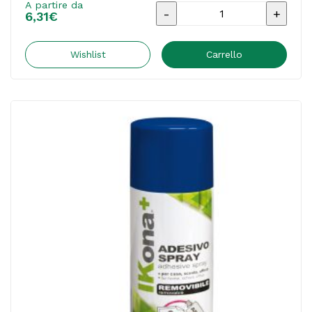
A partire da
Adesivo
6,31
€
spray
-
Wishlist
Carrello
permanente
-
400
ml
-
Starline
quantità