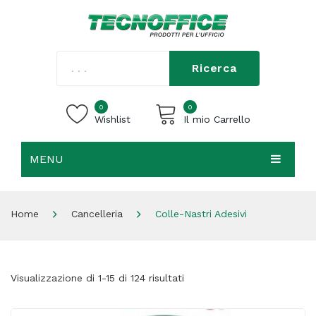
Ricerca
0
0
Wishlist
Il mio Carrello
MENU
Carrello vuoto.
HOME
Home
Cancelleria
Colle-Nastri Adesivi
CHI SIAMO
SHOP
Visualizzazione di 1-15 di 124 risultati
CONTATTI
ACCEDI / REGISTRATI