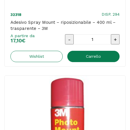
DISP. 294
32318
Adesivo Spray Mount – riposizionabile – 400 ml –
trasparente – 3M
A partire da
Adesivo
17,10
€
Spray
Mount
Wishlist
Carrello
-
riposizionabile
-
400
ml
-
trasparente
-