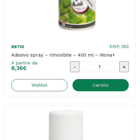
DISP. 362
88710
Adesivo spray – rimovibile – 400 ml – IKona+
A partire da
Adesivo
8,36
€
spray
-
Wishlist
Carrello
rimovibile
-
400
ml
-