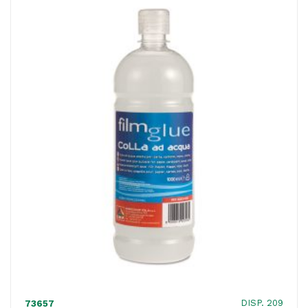
gr
-
Primo
quantità
DISP. 209
73657