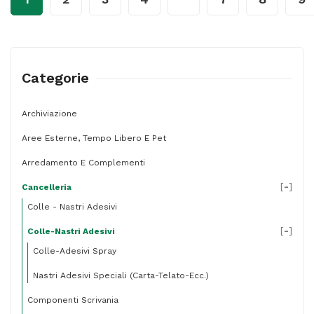
-
50
gr
-
Categorie
bianco
-
Archiviazione
Coccoina
Aree Esterne, Tempo Libero E Pet
quantità
Arredamento E Complementi
[
-
]
Cancelleria
Colle - Nastri Adesivi
[
-
]
Colle-Nastri Adesivi
Colle-Adesivi Spray
Nastri Adesivi Speciali (carta-Telato-Ecc.)
Componenti Scrivania