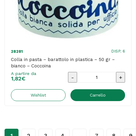
quantità
DISP. 6
28281
Colla in pasta – barattolo in plastica – 50 gr –
bianco – Coccoina
A partire da
Colla
1,82
€
in
pasta
Wishlist
Carrello
-
barattolo
in
plastica
1
2
3
4
…
7
8
9