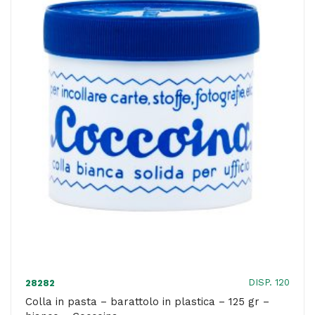
alluminio
-
125
gr
-
bianco
-
Coccoina
quantità
DISP. 120
28282
Colla in pasta – barattolo in plastica – 125 gr –