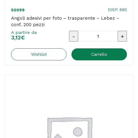
DISP. 680
50099
Angoli adesivi per foto – trasparente – Lebez –
conf. 200 pezzi
A partire da
Angoli
3,12
€
adesivi
per
Wishlist
Carrello
foto
-
trasparente
-
Lebez
-
conf.
200
pezzi