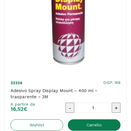
3M
quantità
DISP. 168
32326
Adesivo Spray Display Mount – 400 ml –
trasparente – 3M
A partire da
Adesivo
16,52
€
Spray
Display
Wishlist
Carrello