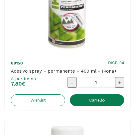
DISP. 94
89150
Adesivo spray – permanente – 400 ml – IKona+
A partire da
Adesivo
7,80
€
spray
-
Wishlist
Carrello
permanente
-
400