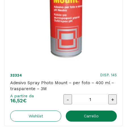
3M
quantità
DISP. 145
32324
Adesivo Spray Photo Mount – per foto – 400 ml –
trasparente – 3M
A partire da
Adesivo
16,52
€
Spray
Photo
Wishlist
Carrello
Mount