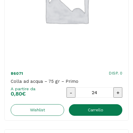
quantità
DISP. 0
86071
Colla ad acqua – 75 gr – Primo
A partire da
Colla
0,80
€
ad
acqua
Wishlist
Carrello
-
75