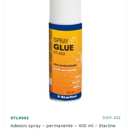
ml
-
IKona+
quantità
DISP. 432
STL9002
Adesivo spray – permanente – 400 ml – Starline