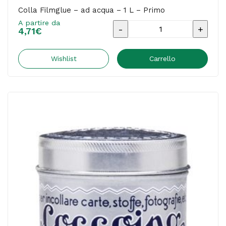
Colla Filmglue – ad acqua – 1 L – Primo
A partire da
Colla
4,71
€
Filmglue
-
Wishlist
Carrello
ad
acqua
-
1
L
-
Primo
quantità