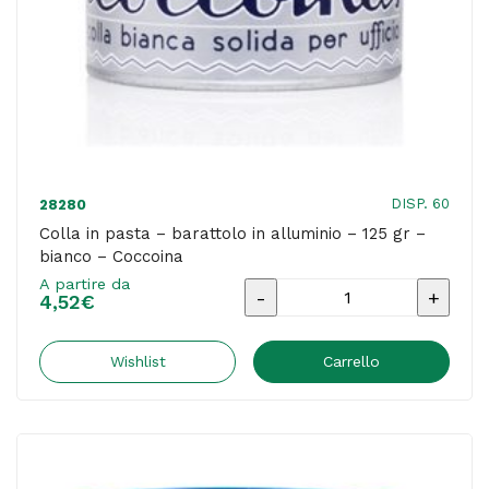
DISP. 60
28280
Colla in pasta – barattolo in alluminio – 125 gr –
bianco – Coccoina
A partire da
Colla
4,52
€
in
pasta
Wishlist
Carrello
-
barattolo
in