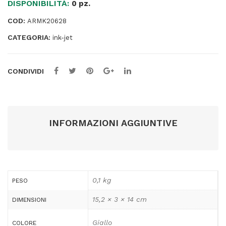
DISPONIBILITÀ:
XL
0 pz.
-
COD:
ARMK20628
Giallo
CATEGORIA:
-
ink-jet
K20628OW
-
CONDIVIDI
19,5ml
quantità
INFORMAZIONI AGGIUNTIVE
0,1 kg
PESO
15,2 × 3 × 14 cm
DIMENSIONI
Giallo
COLORE