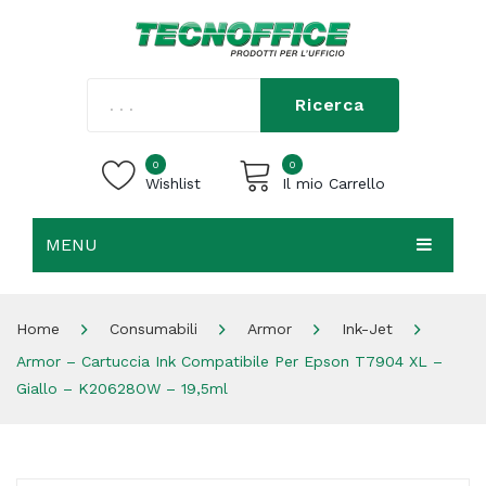
Ricerca
0
0
Wishlist
Il mio Carrello
MENU
Carrello vuoto.
HOME
Home
Consumabili
Armor
Ink-Jet
CHI SIAMO
Armor – Cartuccia Ink Compatibile Per Epson T7904 XL –
SHOP
Giallo – K20628OW – 19,5ml
CONTATTI
ACCEDI / REGISTRATI