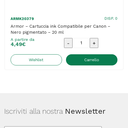
DISP. 0
ARMK20379
Armor – Cartuccia ink Compatibile per Canon –
Nero pigmentato – 20 ml
A partire da
Armor
4,49
€
-
Cartuccia
Wishlist
Carrello
ink
Compatibile
per
Canon
-
Iscriviti alla nostra
Newsletter
Nero
pigmentato
-