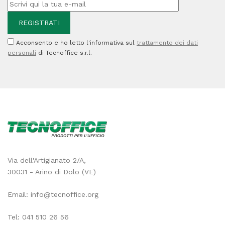
20
ml
Acconsento e ho letto l'informativa sul
trattamento dei dati
quantità
personali
di Tecnoffice s.r.l.
Via dell'Artigianato 2/A,
30031 - Arino di Dolo (VE)
Email:
info@tecnoffice.org
Tel:
041 510 26 56