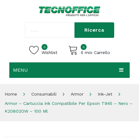
Ricerca
0
0
Wishlist
Il mio Carrello
MENU
Carrello vuoto.
HOME
Home
Consumabili
Armor
Ink-Jet
CHI SIAMO
Armor – Cartuccia Ink Compatibile Per Epson T945 – Nero –
SHOP
K20802OW – 100 Ml
CONTATTI
ACCEDI / REGISTRATI