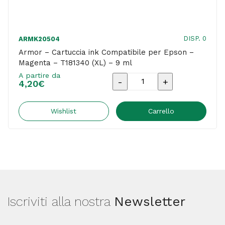
DISP. 0
ARMK20504
Armor – Cartuccia ink Compatibile per Epson –
Magenta – T181340 (XL) – 9 ml
A partire da
Armor
4,20
€
-
Cartuccia
Wishlist
Carrello
ink
Compatibile
per
Epson
-
Iscriviti alla nostra
Newsletter
Magenta
-