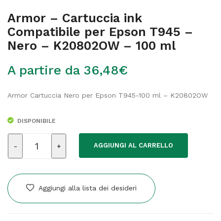
Armor – Cartuccia ink
Compatibile per Epson T945 –
Nero – K20802OW – 100 ml
A partire da
36,48
€
Armor Cartuccia Nero per Epson T945-100 ml – K20802OW
DISPONIBILE
Armor
AGGIUNGI AL CARRELLO
-
Cartuccia
ink
Compatibile
Aggiungi alla lista dei desideri
per
Epson
T945