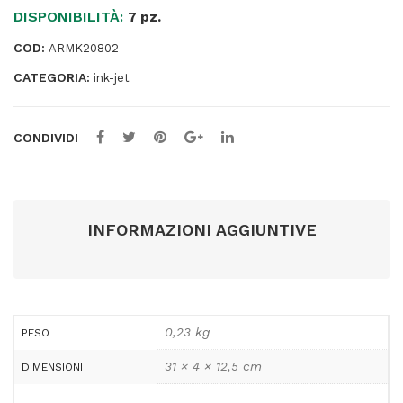
DISPONIBILITÀ:
-
7 pz.
Nero
COD:
ARMK20802
-
CATEGORIA:
K20802OW
ink-jet
-
100
CONDIVIDI
ml
quantità
INFORMAZIONI AGGIUNTIVE
0,23 kg
PESO
31 × 4 × 12,5 cm
DIMENSIONI