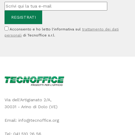
T181340
(XL)
-
Acconsento e ho letto l'informativa sul
trattamento dei dati
9
personali
di Tecnoffice s.r.l.
ml
quantità
Via dell'Artigianato 2/A,
30031 - Arino di Dolo (VE)
Email:
info@tecnoffice.org
Tel:
041 510 26 56