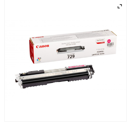
ACQUISTATI
WISHLIST
ORDINI