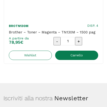
DISP. 4
BROTN130M
Brother – Toner – Magenta – TN130M – 1500 pag
A partire da
Brother
78,95
€
-
Toner
Wishlist
Carrello
-
Magenta
-
TN130M
-
Iscriviti alla nostra
Newsletter
1500
pag