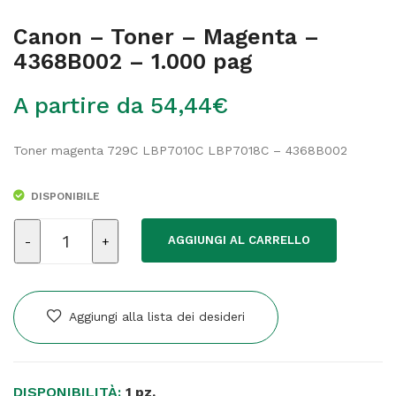
Canon – Toner – Magenta –
4368B002 – 1.000 pag
A partire da
54,44
€
Toner magenta 729C LBP7010C LBP7018C – 4368B002
DISPONIBILE
Canon
AGGIUNGI AL CARRELLO
-
Toner
-
Magenta
Aggiungi alla lista dei desideri
-
4368B002
-
DISPONIBILITÀ:
1.000
1 pz.