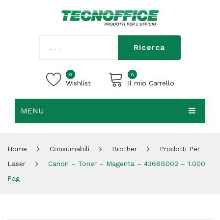
Ricerca
0
0
Wishlist
Il mio Carrello
MENU
Carrello vuoto.
HOME
Home
Consumabili
Brother
Prodotti Per
CHI SIAMO
Laser
Canon – Toner – Magenta – 4368B002 – 1.000
SHOP
Pag
CONTATTI
ACCEDI / REGISTRATI