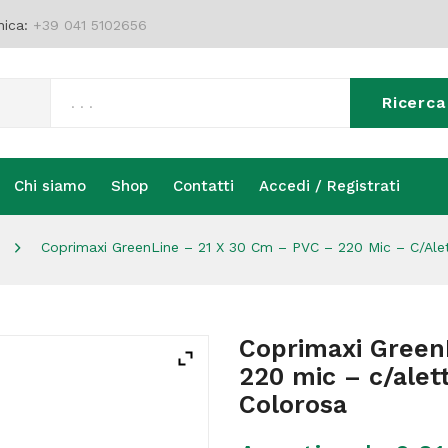
nica:
+39 041 5102656
Ricerca
Chi siamo
Shop
Contatti
Accedi / Registrati
Chi siamo
Shop
Contatti
Accedi / Registrati
Coprimaxi GreenLine – 21 X 30 Cm – PVC – 220 Mic – C/alet
Coprimaxi Green
220 mic – c/alet
Colorosa