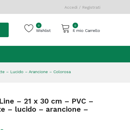
Accedi / Registrati
0
0
Wishlist
Il mio Carrello
Carrello vuoto.
te – Lucido – Arancione – Colorosa
Line – 21 x 30 cm – PVC –
te – lucido – arancione –