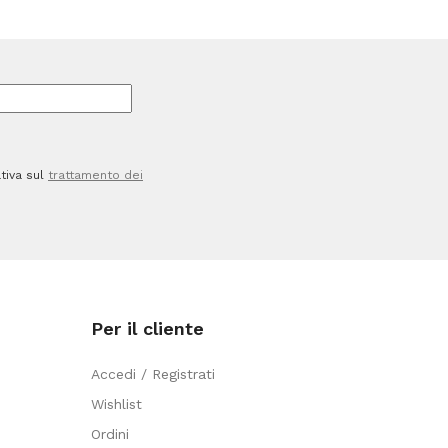
30
cm
-
PVC
-
tiva sul
trattamento dei
180
mic
-
c/alette
-
Per il cliente
laccato
ente
-
Accedi / Registrati
giallo
a
Wishlist
-
Ordini