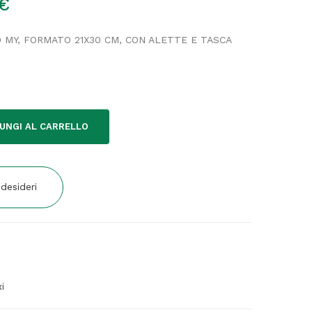
€
0 MY, FORMATO 21X30 CM, CON ALETTE E TASCA
UNGI AL CARRELLO
 desideri
i