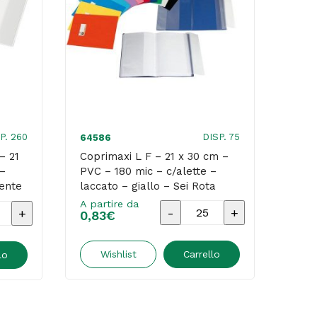
P. 260
DISP. 75
64586
5692
– 21
Coprimaxi L F – 21 x 30 cm –
Copr
 –
PVC – 180 mic – c/alette –
PVC 
rente
laccato – giallo – Sei Rota
lacc
A partire da
A par
Coprimaxi
xi
0,83
€
1,4
L
stallo
F
Wishlist
Carrello
lo
-
21
x