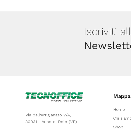
cm
-
PVC
Iscriviti a
-
Newslett
300
mic
-
c/alette
-
laccato
Mappa 
-
argento
Home
-
Via dell'Artigianato 2/A,
Chi siam
30031 - Arino di Dolo (VE)
Colorosa
Shop