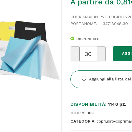
A partire da
0,81
COPRIMAXI IN PVC LUCIDO 22
PORTANOME. – 34718048.30
DISPONIBILE
Coprimaxi
AGGI
GreenLine
-
21
x
Aggiungi alla lista dei
30
cm
-
DISPONIBILITÀ:
PVC
1140 pz.
-
COD:
93809
220
CATEGORIA:
coprilibro-coprimax
mic
-