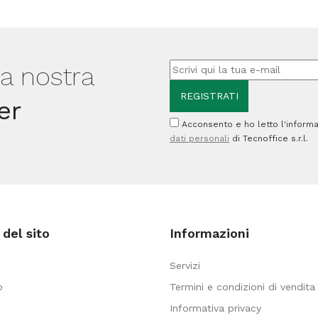
30
30
cm
cm
-
-
PVC
lla nostra
PVC
-
er
-
200
Acconsento e ho letto l'informa
180
mic
dati personali
di Tecnoffice s.r.l.
mic
-
-
s/alette
c/alette
-
-
neutro
del sito
Informazioni
laccato
traspar
-
-
Servizi
blu
Coloros
o
Termini e condizioni di vendita
-
quantità
Informativa privacy