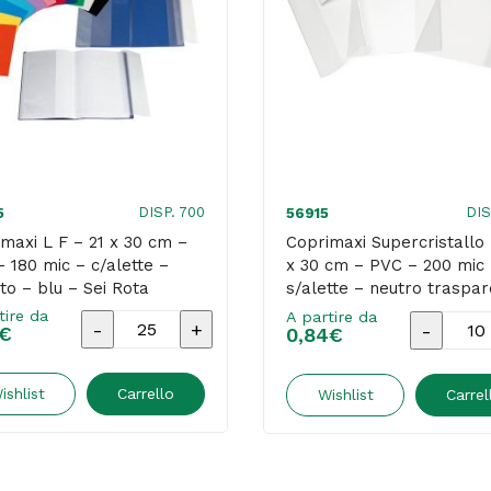
DISP. 700
DIS
5
56915
maxi L F – 21 x 30 cm –
Coprimaxi Supercristallo 
 180 mic – c/alette –
x 30 cm – PVC – 200 mic
to – blu – Sei Rota
s/alette – neutro traspa
– Colorosa
tire da
A partire da
Coprimaxi
Coprima
€
0,84
€
L
Supercri
F
-
ishlist
Carrello
Wishlist
Carrel
-
21
21
x
x