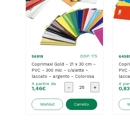
DISP. 175
56919
6458
Coprimaxi Gold – 21 x 30 cm –
Copri
PVC – 300 mic – c/alette –
PVC –
laccato – argento – Colorosa
lacca
A partire da
A par
Coprimaxi
1,46
€
0,83
Gold
-
Wishlist
Carrello
W
21
x
30