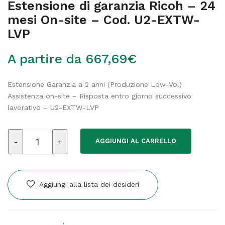
Estensione di garanzia Ricoh – 24
mesi On-site – Cod. U2-EXTW-
LVP
A partire da
667,69
€
Estensione Garanzia a 2 anni (Produzione Low-Vol)
Assistenza on-site – Risposta entro giorno successivo
lavorativo – U2-EXTW-LVP
Estensione
AGGIUNGI AL CARRELLO
di
garanzia
Ricoh
-
Aggiungi alla lista dei desideri
24
mesi
On-