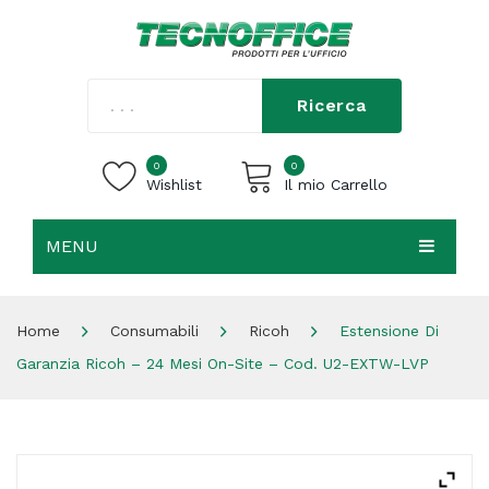
Ricerca
0
0
Wishlist
Il mio Carrello
MENU
Carrello vuoto.
HOME
Home
Consumabili
Ricoh
Estensione Di
CHI SIAMO
Garanzia Ricoh – 24 Mesi On-Site – Cod. U2-EXTW-LVP
SHOP
CONTATTI
ACCEDI / REGISTRATI