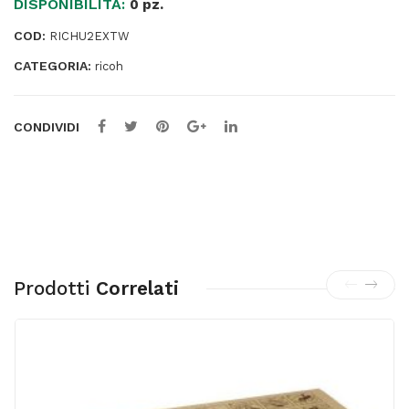
DISPONIBILITÀ:
site
0 pz.
-
COD:
RICHU2EXTW
Cod.
CATEGORIA:
U2-
ricoh
EXTW-
LVP
CONDIVIDI
quantità
Prodotti
Correlati