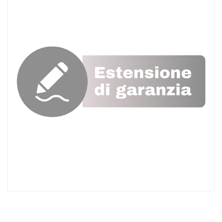
ACQUISTATI
WISHLIST
ORDINI