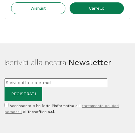
Tamburo
Wishlist
Carrello
-
Nero
-
411844
-
Iscriviti alla nostra
Newsletter
45.000
pag
quantità
Acconsento e ho letto l'informativa sul
trattamento dei dati
personali
di Tecnoffice s.r.l.