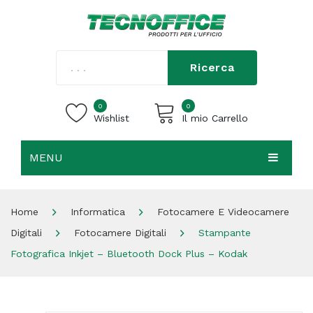
Ricerca
0
0
Wishlist
Il mio Carrello
MENU
Carrello vuoto.
HOME
Home
Informatica
Fotocamere E Videocamere
CHI SIAMO
Digitali
Fotocamere Digitali
Stampante
SHOP
Fotografica Inkjet – Bluetooth Dock Plus – Kodak
CONTATTI
ACCEDI / REGISTRATI