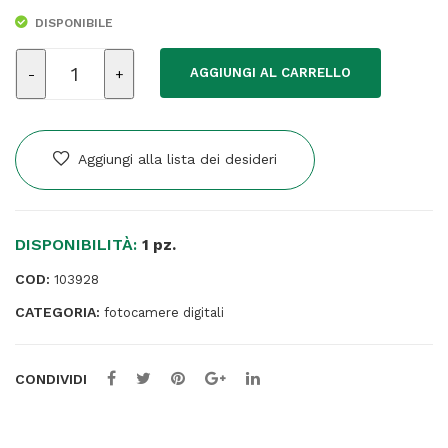
DISPONIBILE
Stampante
AGGIUNGI AL CARRELLO
Fotografica
Inkjet
-
Bluetooth
Aggiungi alla lista dei desideri
Dock
Plus
-
DISPONIBILITÀ:
Kodak
1 pz.
quantità
COD:
103928
CATEGORIA:
fotocamere digitali
CONDIVIDI