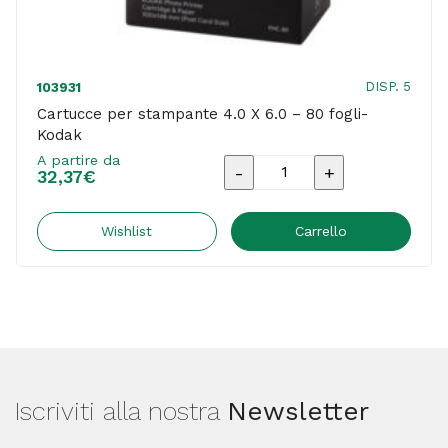
DISP. 5
103931
Cartucce per stampante 4.0 X 6.0 – 80 fogli-
Kodak
A partire da
Cartucce
32,37
€
per
stampante
Wishlist
Carrello
4.0
X
6.0
-
80
Iscriviti alla nostra
Newsletter
fogli-
Kodak