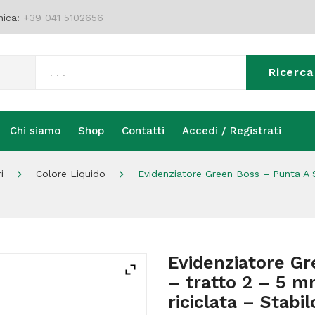
nica:
+39 041 5102656
Ricerca
Chi siamo
Shop
Contatti
Accedi / Registrati
Chi siamo
Shop
Contatti
Accedi / Registrati
i
Colore Liquido
Evidenziatore Green Boss – Punta A 
Evidenziatore Gr
– tratto 2 – 5 m
riciclata – Stabil