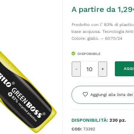
A partire da
1,29
Prodotto con l’ 83% di plastica
base acquosa. Tecnologia Anti
Colore: giallo. – 6070/24
DISPONIBILE
Evidenziatore
AGGI
Green
Boss
-
punta
Aggiungi alla lista dei
a
scalpello
-
DISPONIBILITÀ:
tratto
230 pz.
2
COD:
73392
-