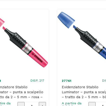
DISP. 217
DI
3
27761
nziatore Stabilo
Evidenziatore Stabilo
ator – punta a scalpello
Luminator – punta a scal
tto da 2 – 5 mm – rosa –
– tratto da 2 – 5 mm – bl
lo
Stabilo
tire da
A partire da
Evidenziatore
Evidenzi