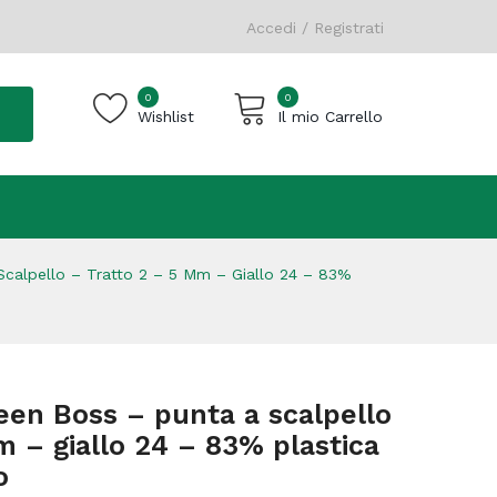
Accedi / Registrati
0
0
Wishlist
Il mio Carrello
Carrello vuoto.
Scalpello – Tratto 2 – 5 Mm – Giallo 24 – 83%
een Boss – punta a scalpello
m – giallo 24 – 83% plastica
o