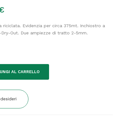
€
 riciclata. Evidenzia per circa 375mt. Inchiostro a
-Dry-Out. Due ampiezze di tratto 2-5mm.
UNGI AL CARRELLO
 desideri