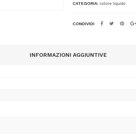
CATEGORIA:
colore liquido
5
mm
-
CONDIVIDI
giallo
24
-
83%
INFORMAZIONI AGGIUNTIVE
plastica
riciclata
-
Stabilo
quantità