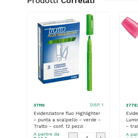
Prodotti
Correlati
DISP. 1
37110
2776
Evidenziatore fluo Highlighter
Evide
– punta a scalpello – verde –
Lumin
Tratto – conf. 12 pezzi
– tra
Stabi
A partire da
A par
Evidenziatore