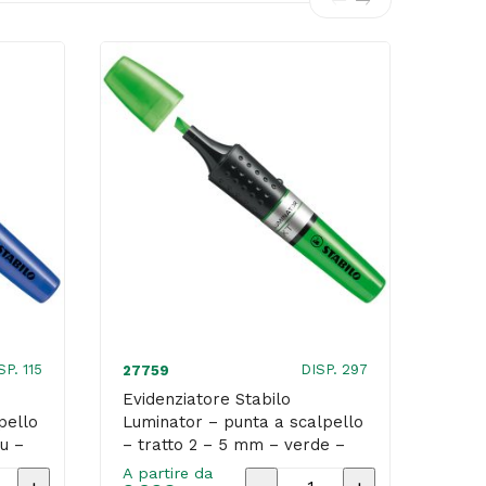
SP. 115
DISP. 297
27759
4474
Evidenziatore Stabilo
Evid
pello
Luminator – punta a scalpello
Clas
u –
– tratto 2 – 5 mm – verde –
trat
Stabilo
Stae
A partire da
A par
atore
Evidenziatore