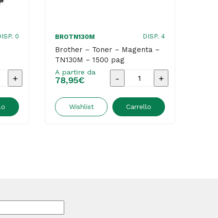
ISP. 0
DISP. 4
BROTN130M
BRO
Brother – Toner – Magenta –
Brot
TN130M – 1500 pag
DR34
A partire da
A par
Brother
78,95
€
157,
-
o
Toner
lo
Wishlist
Carrello
-
Magenta
-
8
TN130M
-
1500
pag