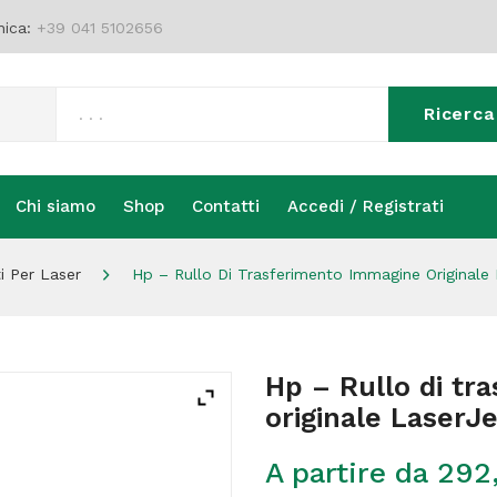
nica:
+39 041 5102656
Ricerca
Chi siamo
Shop
Contatti
Accedi / Registrati
Chi siamo
Shop
Contatti
Accedi / Registrati
i Per Laser
Hp – Rullo Di Trasferimento Immagine Original
Hp – Rullo di tr
originale Laser
A partire da
292