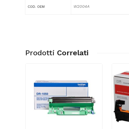
W2004A
COD. OEM
Prodotti
Correlati