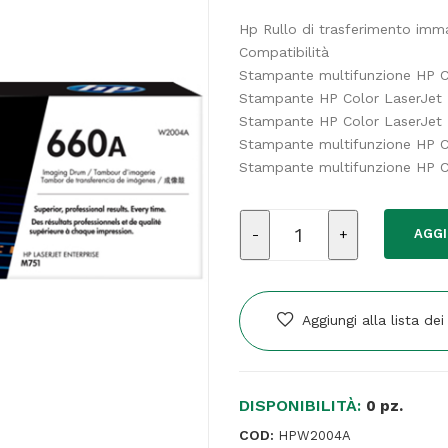
Hp Rullo di trasferimento imm
Compatibilità
Stampante multifunzione HP C
Stampante HP Color LaserJet 
Stampante HP Color LaserJet
Stampante multifunzione HP C
Stampante multifunzione HP 
Hp
AGGI
-
Rullo
di
trasferimento
Aggiungi alla lista dei
immagine
originale
LaserJet
DISPONIBILITÀ:
HP
0 pz.
660A
COD:
HPW2004A