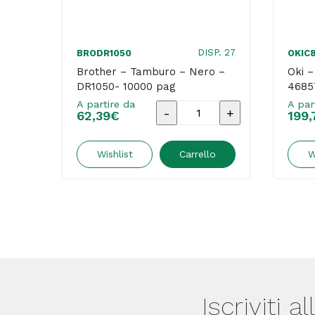
DISP. 27
BRODR1050
OKIC
Brother – Tamburo – Nero –
Oki –
DR1050- 10000 pag
4685
A partire da
A par
Brother
62,39
€
199,
-
Tamburo
Wishlist
Carrello
W
-
Nero
-
DR1050-
10000
pag
Iscriviti a
quantità