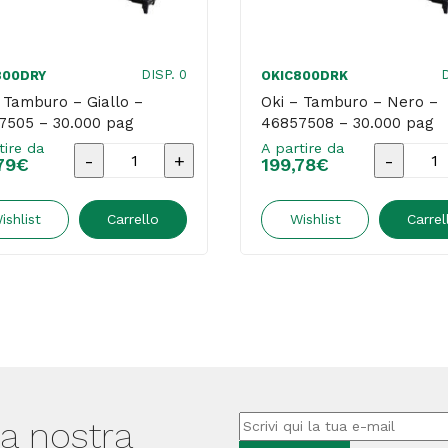
DISP. 0
D
800DRY
OKIC800DRK
 Tamburo – Giallo –
Oki – Tamburo – Nero –
7505 – 30.000 pag
46857508 – 30.000 pag
tire da
A partire da
Oki
Oki
79
€
199,78
€
-
-
Tamburo
Tambur
ishlist
Carrello
Wishlist
Carrel
-
-
Giallo
Nero
-
-
46857505
4685750
-
-
30.000
30.000
lla nostra
pag
pag