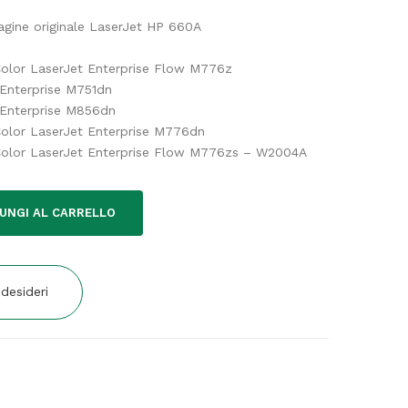
agine originale LaserJet HP 660A
olor LaserJet Enterprise Flow M776z
Enterprise M751dn
 Enterprise M856dn
olor LaserJet Enterprise M776dn
Color LaserJet Enterprise Flow M776zs – W2004A
UNGI AL CARRELLO
 desideri