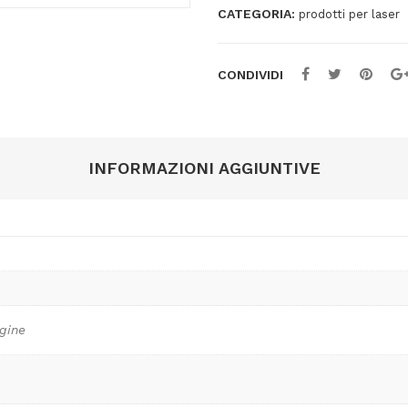
-
CATEGORIA:
prodotti per laser
W2004A
quantità
CONDIVIDI
INFORMAZIONI AGGIUNTIVE
gine