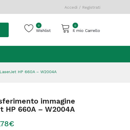
Accedi / Registrati
0
0
Wishlist
Il mio Carrello
Carrello vuoto.
e LaserJet HP 660A – W2004A
asferimento immagine
Jet HP 660A – W2004A
,78
€