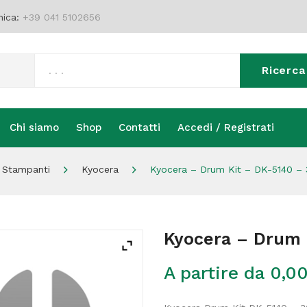
nica:
+39 041 5102656
Ricerca
Chi siamo
Shop
Contatti
Accedi / Registrati
Chi siamo
Shop
Contatti
Accedi / Registrati
 Stampanti
Kyocera
Kyocera – Drum Kit – DK-5140 –
Kyocera – Drum 
A partire da
0,0