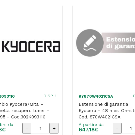
DISP. 1
D
K093110
KY870W4021CSA
mbio Kyocera/Mita –
Estensione di garanzia
hetta recupero toner –
Kyocera – 48 mesi On-sit
95 – Cod.302K093110
Cod. 870W4021CSA
tire da
A partire da
Ricambio
Estensi
8
€
647,18
€