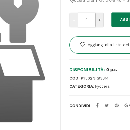
Kyocera Drum Kit DK-5140 – 
Kyocera
AGGI
-
Drum
Kit
-
Aggiungi alla lista dei
DK-
5140
-
DISPONIBILITÀ:
302NR93014
0 pz.
quantità
COD:
KY302NR93014
CATEGORIA:
kyocera
CONDIVIDI