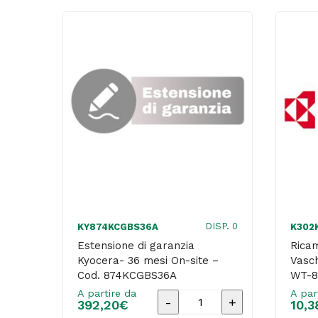
DISP. 0
KY874KCGBS36A
K302
Estensione di garanzia
Rica
Kyocera- 36 mesi On-site –
Vasc
Cod. 874KCGBS36A
WT-8
A partire da
A par
Estensione
392,20
€
10,3