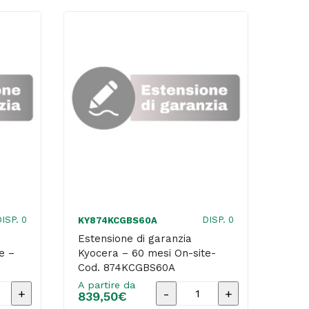
ISP. 0
DISP. 0
KY874KCGBS60A
KYDK
Estensione di garanzia
Rica
e –
Kyocera – 60 mesi On-site-
Tamb
Cod. 874KCGBS60A
302T
A partire da
A par
one
Estensione
839,50
€
215,