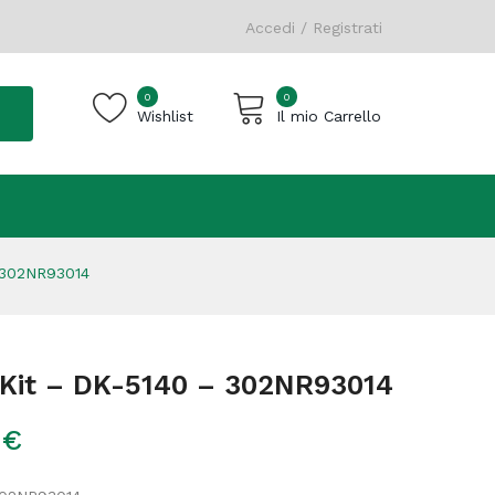
Accedi / Registrati
0
0
Wishlist
Il mio Carrello
Carrello vuoto.
 302NR93014
Kit – DK-5140 – 302NR93014
0
€