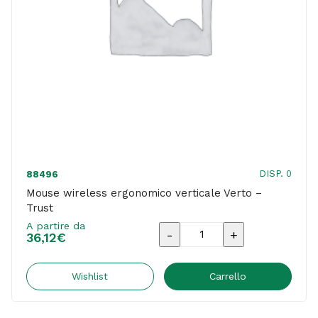
DISP. 0
88496
Mouse wireless ergonomico verticale Verto –
Trust
A partire da
Mouse
36,12
€
wireless
ergonomico
Wishlist
Carrello
verticale
Verto