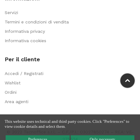
Servizi
Termini e condizioni di vendita
Informativa privacy
Informativa cookies
Per il cliente
Accedi / Registrati
Wishlist
Ordini
Area agenti
This website uses technical and third party cookies. Click "Preferences" to
view cookie details and select them.
© 2022 Tecnoffice s.r.l. – C.F./P.I.: 03027850274 – REA: VE-
275524
Preferences
Only necessary