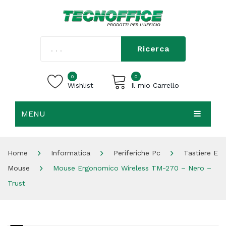
Ricerca
0
0
Wishlist
Il mio Carrello
MENU
Carrello vuoto.
HOME
Home
Informatica
Periferiche Pc
Tastiere E
CHI SIAMO
Mouse
Mouse Ergonomico Wireless TM-270 – Nero –
SHOP
Trust
CONTATTI
ACCEDI / REGISTRATI