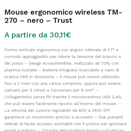
Mouse ergonomico wireless TM-
270 – nero – Trust
A partire da
30,11
€
Forma verticale ergonomica con angolo ottimale di 57° e
comodo appoggiadito per ridurre la tensione del braccio e
del polso – Design ecosostenibile, realizzato all’70% con
plastica riciclata – Batteria integrata ricaricabile e cavo di
ricarica USB in dotazione – Il mouse può essere utilizzato
fino a 3 mesi con una carica completa, oppure può essere
caricato per 5 minuti e funzionare per 8 ore*. –
Collegamento senza fili tramite il microricevitore USB 2,4G,
che può essere facilmente riposto all’interno del mouse. –
La velocità del cursore regolabile da 800 a 2400 DPI
garantisce un movimento preciso e accurato – Due pulsanti
laterali di facile accesso azionabili con il pollice per spostarsi
avanti e indietro – *Durata della batteria basata sull’utilizzo