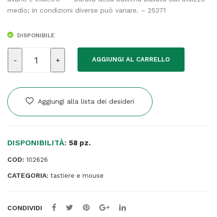
medio; in condizioni diverse può variare. – 25371
DISPONIBILE
Mouse
AGGIUNGI AL CARRELLO
ergonomico
wireless
TM-
270
Aggiungi alla lista dei desideri
-
nero
-
DISPONIBILITÀ:
Trust
58 pz.
quantità
COD:
102626
CATEGORIA:
tastiere e mouse
CONDIVIDI