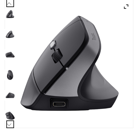
ACQUISTATI
WISHLIST
ORDINI