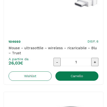
DISP. 6
104660
Mouse – ultrasottile – wireless – ricaricabile – Blu
– Trust
A partire da
Mouse
26,03
€
-
ultrasottile
Wishlist
Carrello
-
wireless
-
ricaricabile