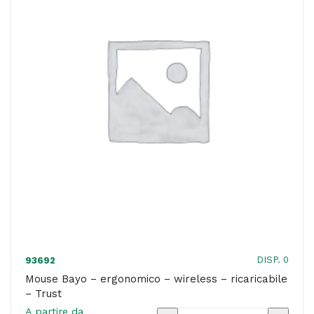
-
rosa
-
Trust
quantità
DISP. 0
93692
Mouse Bayo – ergonomico – wireless – ricaricabile
– Trust
A partire da