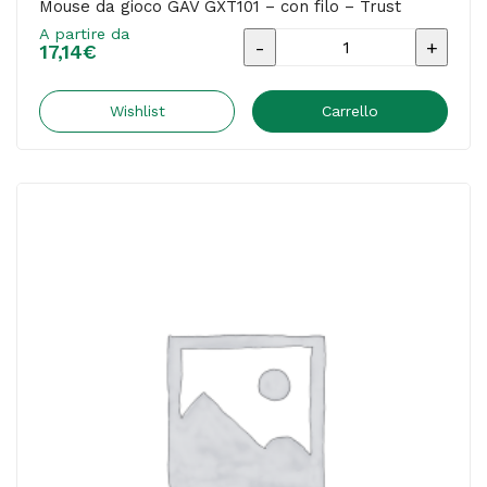
Mouse da gioco GAV GXT101 – con filo – Trust
A partire da
Mouse
17,14
€
da
gioco
Wishlist
Carrello
GAV
GXT101
-
con
filo
-
Trust
quantità