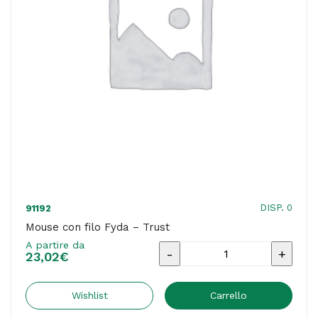
quantità
DISP. 0
91192
Mouse con filo Fyda – Trust
A partire da
Mouse
23,02
€
con
filo
Wishlist
Carrello
Fyda