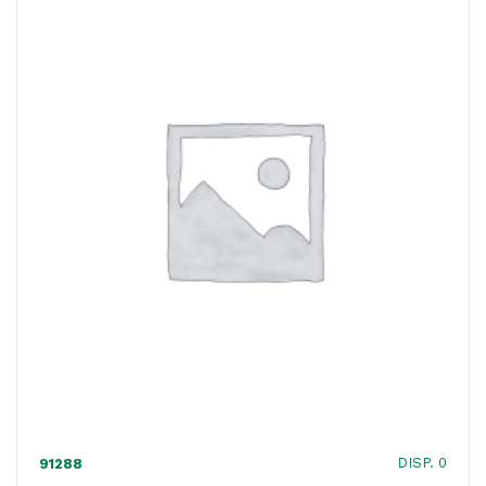
wireless
-
Trust
quantità
DISP. 0
91288