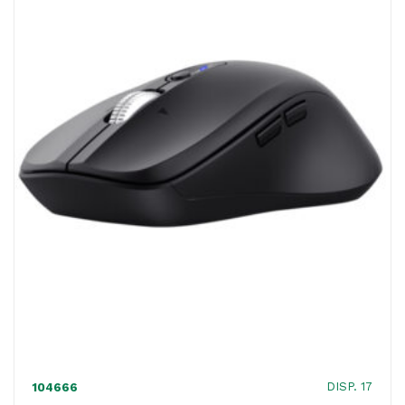
-
Nero
-
Kensington
quantità
DISP. 17
104666