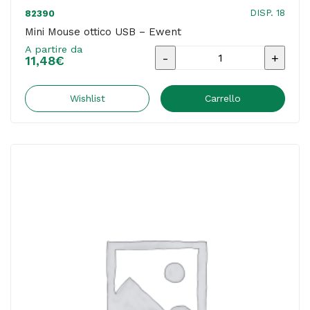
DISP. 18
82390
Mini Mouse ottico USB – Ewent
A partire da
Mini
11,48
€
Mouse
ottico
Wishlist
Carrello
USB
-
Ewent
quantità