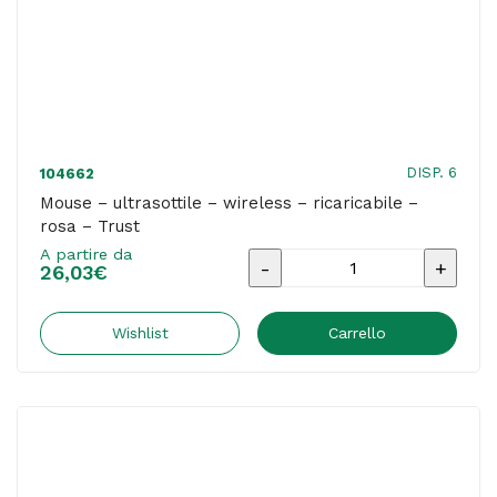
DISP. 6
104662
Mouse – ultrasottile – wireless – ricaricabile –
rosa – Trust
A partire da
Mouse
26,03
€
-
ultrasottile
Wishlist
Carrello
-
wireless
-
ricaricabile