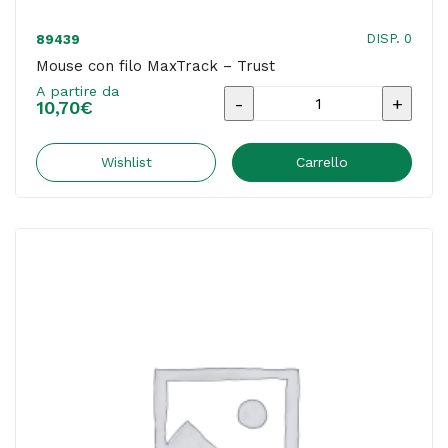
DISP. 0
89439
Mouse con filo MaxTrack – Trust
A partire da
Mouse
10,70
€
con
filo
Wishlist
Carrello
MaxTrack
-
Trust
quantità