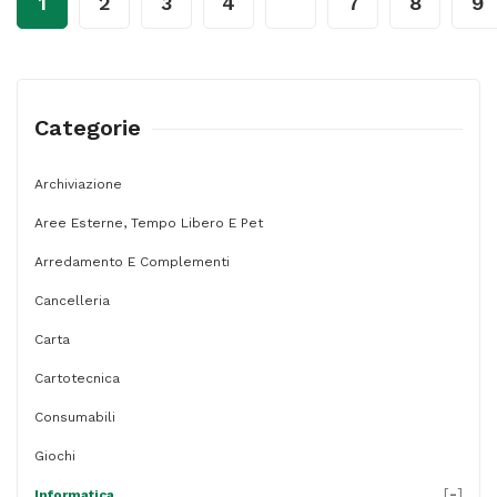
1
2
3
4
…
7
8
9
-
con
filo
-
Categorie
Trust
quantità
Archiviazione
Aree Esterne, Tempo Libero E Pet
Arredamento E Complementi
Cancelleria
Carta
Cartotecnica
Consumabili
Giochi
[
-
]
Informatica