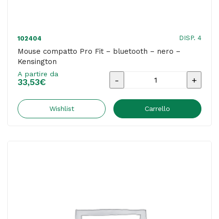
DISP. 4
102404
Mouse compatto Pro Fit – bluetooth – nero –
Kensington
A partire da
Mouse
33,53
€
compatto
Pro
Wishlist
Carrello
Fit
-
bluetooth
-
nero
-
Kensington