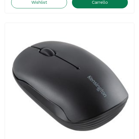
AX910
Wishlist
Carrello
-
Mediacom
quantità