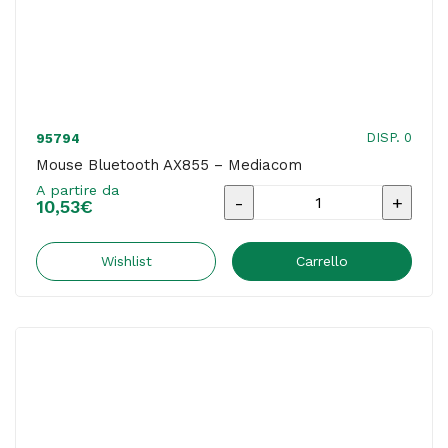
DISP. 0
95794
Mouse Bluetooth AX855 – Mediacom
A partire da
Mouse
10,53
€
Bluetooth
AX855
Wishlist
Carrello
-
Mediacom
quantità