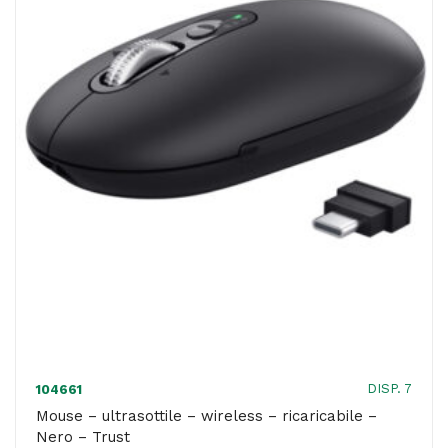
-
Blu
-
Trust
quantità
DISP. 7
104661
Mouse – ultrasottile – wireless – ricaricabile –
Nero – Trust