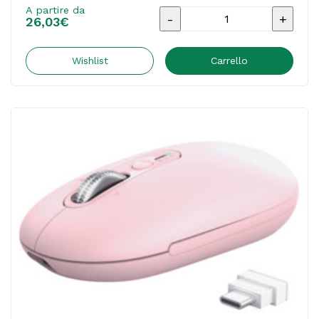
A partire da
Mouse
26,03
€
-
ultrasottile
Wishlist
Carrello
-
wireless
-
ricaricabile
-
Nero
-
Trust
quantità