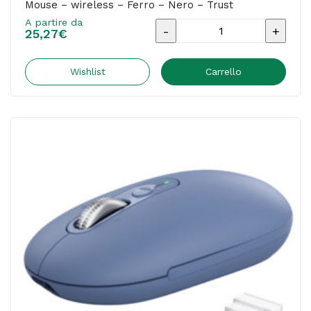
Mouse – wireless – Ferro – Nero – Trust
A partire da
Mouse
25,27
€
-
wireless
Wishlist
Carrello
-
Ferro
-
Nero
-
Trust
quantità