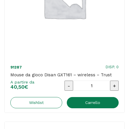
DISP. 0
91287
Mouse da gioco Disan GXT161 – wireless – Trust
A partire da
Mouse
40,50
€
da
gioco
Wishlist
Carrello
Disan
GXT161
-