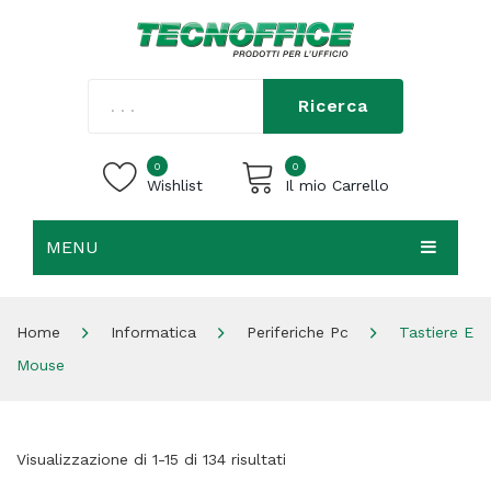
Ricerca
0
0
Wishlist
Il mio Carrello
MENU
Carrello vuoto.
HOME
Home
Informatica
Periferiche Pc
Tastiere E
CHI SIAMO
Mouse
SHOP
CONTATTI
Visualizzazione di 1-15 di 134 risultati
ACCEDI / REGISTRATI