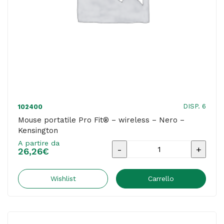
DISP. 6
102400
Mouse portatile Pro Fit® – wireless – Nero –
Kensington
A partire da
Mouse
26,26
€
portatile
Pro
Wishlist
Carrello
Fit®
-
wireless