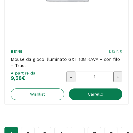
DISP. 0
98145
Mouse da gioco illuminato GXT 108 RAVA – con filo
– Trust
A partire da
Mouse
9,58
€
da
gioco
Wishlist
Carrello
illuminato
GXT
108
RAVA