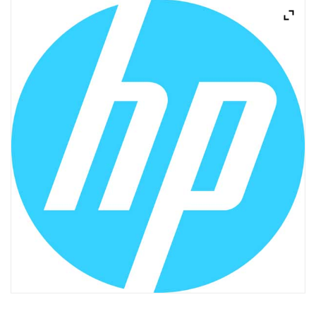
ACQUISTATI
WISHLIST
ORDINI