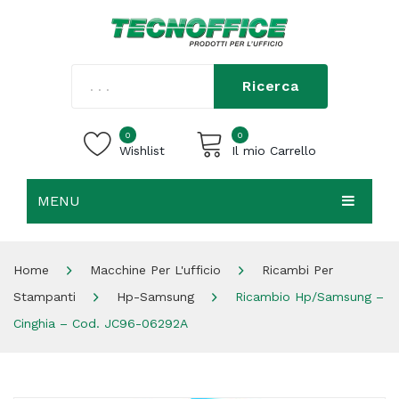
Ricerca
0
0
Wishlist
Il mio Carrello
MENU
Carrello vuoto.
HOME
Home
Macchine Per L'ufficio
Ricambi Per
CHI SIAMO
Stampanti
Hp-Samsung
Ricambio Hp/Samsung –
SHOP
Cinghia – Cod. JC96-06292A
CONTATTI
ACCEDI / REGISTRATI