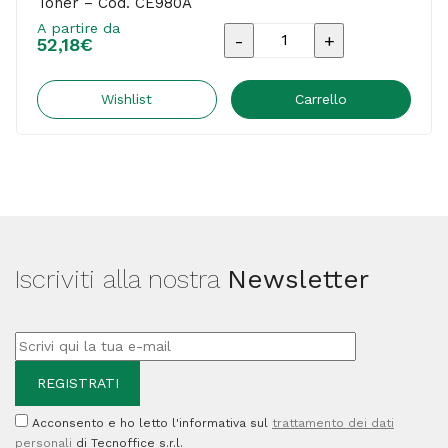
Toner – Cod. CE980A
A partire da
Ricambio
52,18
€
Hp/Samsung
-
Wishlist
Carrello
Vaschetta
recupero
Toner
-
Cod.
Iscriviti alla nostra
Newsletter
CE980A
quantità
Acconsento e ho letto l'informativa sul
trattamento dei dati
personali
di Tecnoffice s.r.l.