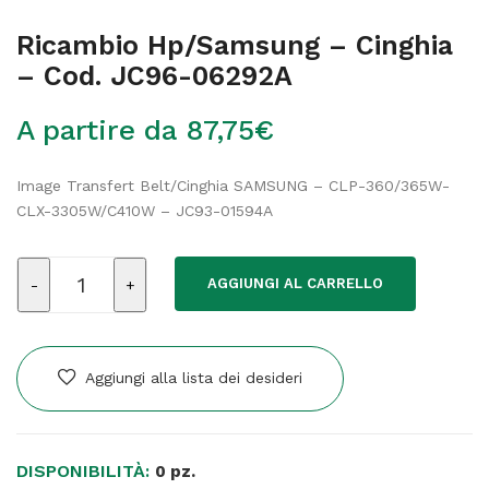
Ricambio Hp/Samsung – Cinghia
– Cod. JC96-06292A
A partire da
87,75
€
Image Transfert Belt/Cinghia SAMSUNG – CLP-360/365W-
CLX-3305W/C410W – JC93-01594A
Ricambio
AGGIUNGI AL CARRELLO
Hp/Samsung
-
Cinghia
-
Aggiungi alla lista dei desideri
Cod.
JC96-
06292A
DISPONIBILITÀ:
quantità
0 pz.