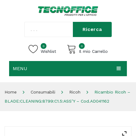
Ricerca
0
0
Wishlist
Il mio Carrello
MENU
Carrello vuoto.
HOME
Home
Consumabili
Ricoh
Ricambio Ricoh –
CHI SIAMO
BLADE:CLEANING:8799:C1.5:ASS’Y – Cod.AD041162
SHOP
CONTATTI
ACCEDI / REGISTRATI