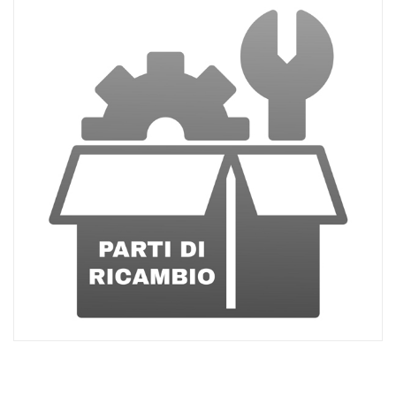
ACQUISTATI
WISHLIST
ORDINI