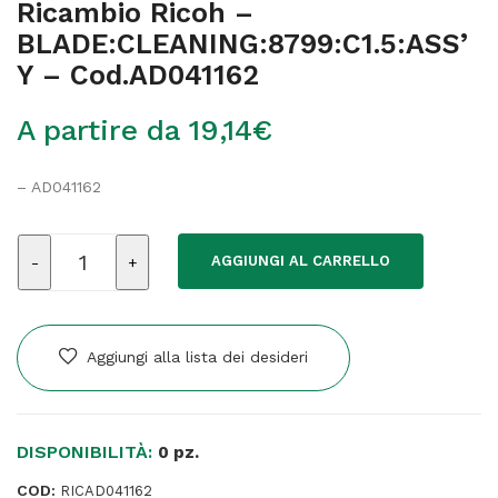
Ricambio Ricoh –
BLADE:CLEANING:8799:C1.5:ASS’
Y – Cod.AD041162
A partire da
19,14
€
– AD041162
Ricambio
AGGIUNGI AL CARRELLO
Ricoh
-
BLADE:CLEANING:8799:C1.5:ASS'Y
-
Aggiungi alla lista dei desideri
Cod.AD041162
quantità
DISPONIBILITÀ:
0 pz.
COD:
RICAD041162