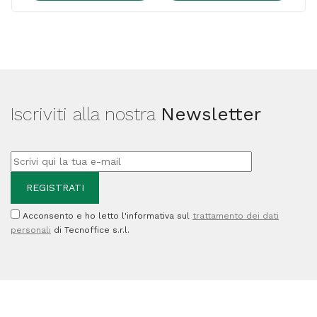
FEED
BELT
-
Cod.A8061295
quantità
Iscriviti alla nostra
Newsletter
Acconsento e ho letto l'informativa sul
trattamento dei dati
personali
di Tecnoffice s.r.l.