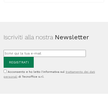
recupero
Toner
-
402324
-
Iscriviti alla nostra
Newsletter
50.000
pag
quantità
Acconsento e ho letto l'informativa sul
trattamento dei dati
personali
di Tecnoffice s.r.l.