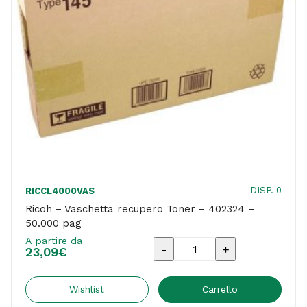
DISP. 0
RICCL4000VAS
Ricoh – Vaschetta recupero Toner – 402324 –
50.000 pag
A partire da
Ricoh
23,09
€
-
Vaschetta
Wishlist
Carrello