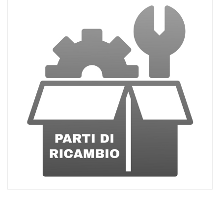
ACQUISTATI
WISHLIST
ORDINI