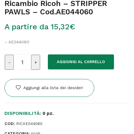
Ricambio Ricoh – STRIPPER
PAWLS – Cod.AE044060
A partire da
15,32
€
– AE044060
Ricambio
AGGIUNGI AL CARRELLO
Ricoh
-
STRIPPER
PAWLS
Aggiungi alla lista dei desideri
-
Cod.AE044060
quantità
DISPONIBILITÀ:
0 pz.
COD:
RICAE044060
CATEGORIA:
ricoh