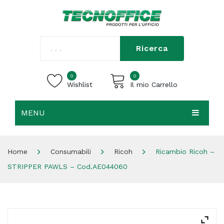
Ricerca
0
0
Wishlist
Il mio Carrello
MENU
Carrello vuoto.
HOME
Home
Consumabili
Ricoh
Ricambio Ricoh –
CHI SIAMO
STRIPPER PAWLS – Cod.AE044060
SHOP
CONTATTI
ACCEDI / REGISTRATI