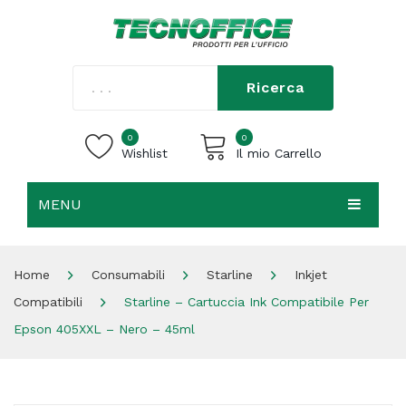
Ricerca
0
0
Wishlist
Il mio Carrello
MENU
Carrello vuoto.
HOME
Home
Consumabili
Starline
Inkjet
CHI SIAMO
Compatibili
Starline – Cartuccia Ink Compatibile Per
SHOP
Epson 405XXL – Nero – 45ml
CONTATTI
ACCEDI / REGISTRATI