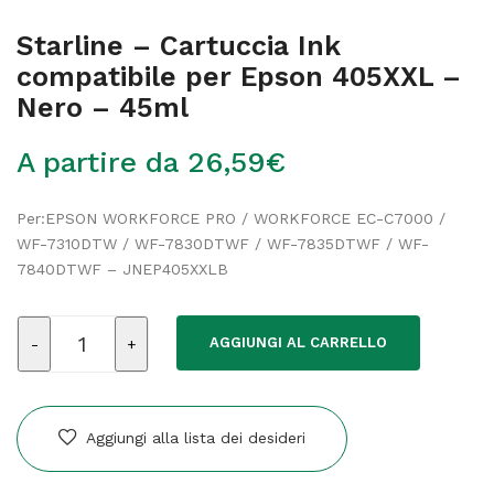
Starline – Cartuccia Ink
compatibile per Epson 405XXL –
Nero – 45ml
A partire da
26,59
€
Per:EPSON WORKFORCE PRO / WORKFORCE EC-C7000 /
WF-7310DTW / WF-7830DTWF / WF-7835DTWF / WF-
7840DTWF – JNEP405XXLB
Starline
AGGIUNGI AL CARRELLO
-
Cartuccia
Ink
compatibile
Aggiungi alla lista dei desideri
per
Epson