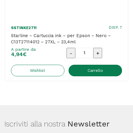
DISP. 7
SSTINKE2711
Starline – Cartuccia ink – per Epson – Nero –
C13T27114012 – 27XL – 23,4ml
A partire da
Starline
4,94
€
-
Cartuccia
Wishlist
Carrello
ink
-
per
Epson
-
Iscriviti alla nostra
Newsletter
Nero
-