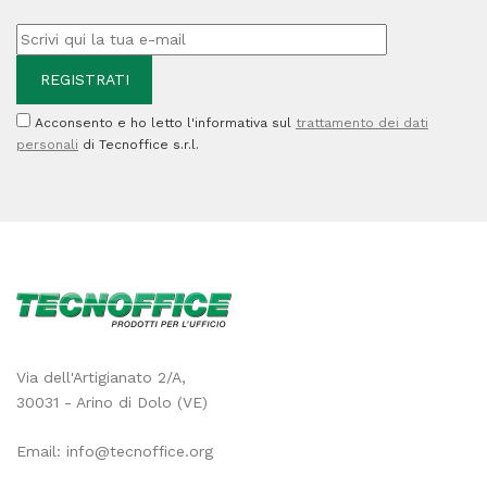
C13T27114012
-
27XL
Acconsento e ho letto l'informativa sul
trattamento dei dati
-
personali
di Tecnoffice s.r.l.
23,4ml
quantità
Via dell'Artigianato 2/A,
30031 - Arino di Dolo (VE)
Email:
info@tecnoffice.org