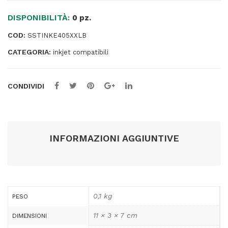
405XXL
DISPONIBILITÀ:
-
0 pz.
Nero
COD:
SSTINKE405XXLB
-
CATEGORIA:
45ml
inkjet compatibili
quantità
CONDIVIDI
INFORMAZIONI AGGIUNTIVE
0,1 kg
PESO
11 × 3 × 7 cm
DIMENSIONI