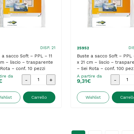
15
16
cm
cm
-
-
liscio
liscio
-
-
trasparente
traspare
DISP. 21
DI
25952
-
-
 a sacco Soft – PPL – 11
Buste a sacco Soft – PPL 
cm – liscio – trasparente
x 21 cm – liscio – traspar
Sei
Sei
 Rota – conf. 10 pezzi
– Sei Rota – conf. 100 pez
Rota
Rota
tire da
A partire da
Buste
Buste
€
-
9,31
€
-
a
a
conf.
conf.
sacco
sacco
ishlist
Carrello
Wishlist
Carrell
100
10
Soft
Soft
pezzi
pezzi
-
-
quantità
quantità
PPL
PPL
-
-