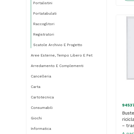
Portalistini
Portatabulati
Raccoglitori
Registratori
Scatole Archivio E Progetto
Aree Esterne, Tempo Libero E Pet
Arredamento E Complementi
Cancelleria
Carta
Cartotecnica
9453
Consumabili
Buste
Giochi
ricic
– tra
Informatica
conf.
A par