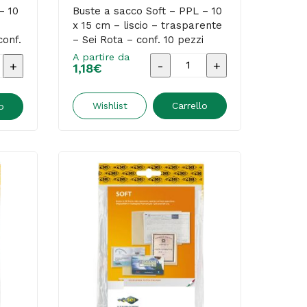
nte
trasparente
– 10
Buste a sacco Soft – PPL – 10
x 15 cm – liscio – trasparente
-
conf.
– Sei Rota – conf. 10 pezzi
Sei
A partire da
Buste
1,18
€
rota
a
-
sacco
Wishlist
Carrello
o
conf.
Soft
10
-
pezzi
PPL
quantità
-
10
x
15
cm
-