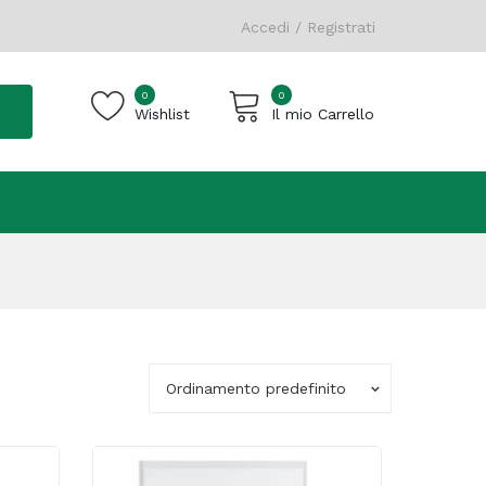
Accedi / Registrati
0
0
Wishlist
Il mio Carrello
Carrello vuoto.
Ordinamento predefinito