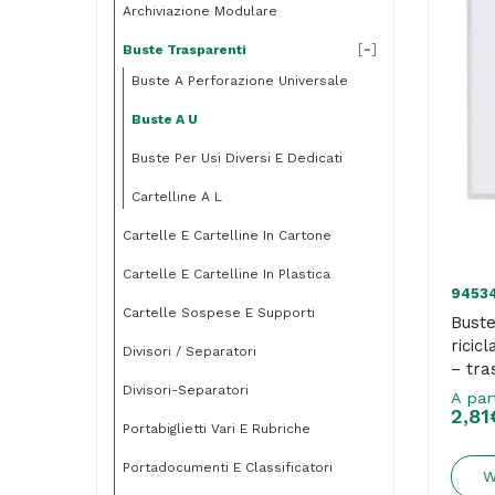
Archiviazione Modulare
[
-
]
Buste Trasparenti
Buste A Perforazione Universale
Buste A U
Buste Per Usi Diversi E Dedicati
Cartelline A L
Cartelle E Cartelline In Cartone
Cartelle E Cartelline In Plastica
9453
Cartelle Sospese E Supporti
Buste
ricic
Divisori / Separatori
– tra
Divisori-Separatori
conf.
A par
2,81
Portabiglietti Vari E Rubriche
Portadocumenti E Classificatori
W