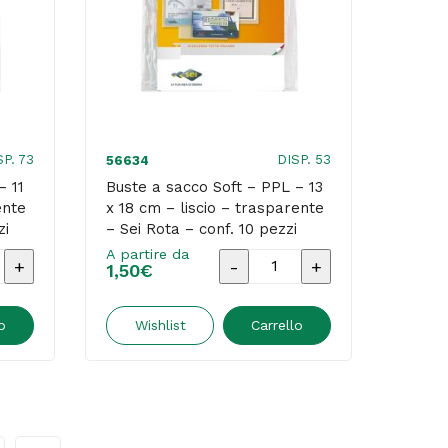
16
cm
-
liscio
-
nte
trasparente
SP. 73
DISP. 53
56634
-
– 11
Buste a sacco Soft – PPL – 13
ente
x 18 cm – liscio – trasparente
Sei
zi
– Sei Rota – conf. 10 pezzi
Rota
A partire da
Buste
1,50
€
-
a
conf.
sacco
o
Wishlist
Carrello
100
Soft
pezzi
-
quantità
PPL
-