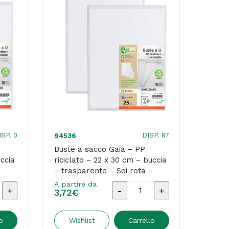
ISP. 0
DISP. 87
94536
Buste a sacco Gaia – PP
uccia
riciclato – 22 x 30 cm – buccia
–
– trasparente – Sei rota –
conf. 25 pezzi
A partire da
Buste
3,72
€
a
sacco
o
Wishlist
Carrello