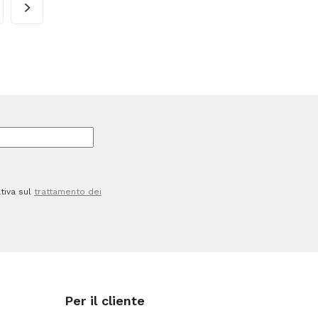
13
x
18
cm
-
liscio
-
nte
trasparente
-
tiva sul
trattamento dei
Sei
Rota
-
conf.
10
Per il cliente
pezzi