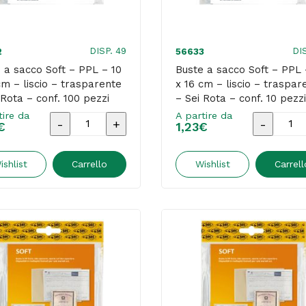
liscio
liscio
-
-
trasparente
traspare
DISP. 49
DI
2
56633
-
-
 a sacco Soft – PPL – 10
Buste a sacco Soft – PPL 
cm – liscio – trasparente
x 16 cm – liscio – traspar
Sei
Sei
 Rota – conf. 100 pezzi
– Sei Rota – conf. 10 pezzi
Rota
Rota
tire da
A partire da
Buste
Buste
€
-
1,23
€
-
a
a
conf.
conf.
sacco
sacco
ishlist
Carrello
Wishlist
Carrell
10
100
Soft
Soft
pezzi
pezzi
-
-
quantità
quantità
PPL
PPL
-
-
10
11
x
x