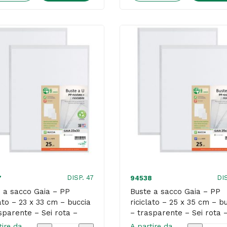
Gaia
Gaia
-
-
PP
PP
riciclato
riciclato
-
-
15
18
x
x
21
24
cm
cm
-
-
buccia
buccia
-
-
DISP. 47
DI
7
94538
trasparente
traspare
 a sacco Gaia – PP
Buste a sacco Gaia – PP
lato – 23 x 33 cm – buccia
riciclato – 25 x 35 cm – b
-
-
sparente – Sei rota –
– trasparente – Sei rota 
Sei
Sei
 25 pezzi
conf. 25 pezzi
tire da
A partire da