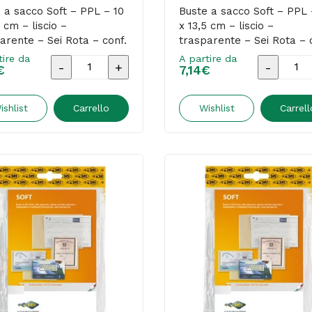
trasparente
traspare
 a sacco Soft – PPL – 10
Buste a sacco Soft – PPL 
5 cm – liscio –
x 13,5 cm – liscio –
-
-
arente – Sei Rota – conf.
trasparente – Sei Rota – 
Sei
Sei
zzi
100 pezzi
tire da
A partire da
Buste
Buste
rota
rota
€
7,14
€
a
a
-
-
sacco
sacco
ishlist
Carrello
Wishlist
Carrell
conf.
conf.
Soft
Soft
25
25
-
-
pezzi
pezzi
PPL
PPL
quantità
quantità
-
-
10
10
x
x
13,5
13,5
cm
cm
-
-