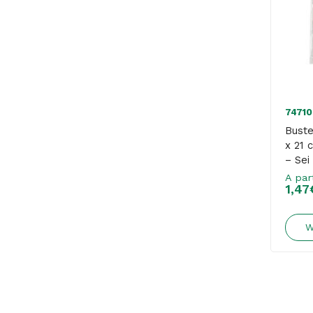
74710
Buste
x 21 
– Sei
A par
1,47
W