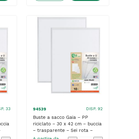
Gaia
-
PP
riciclato
-
22
x
30
cm
-
buccia
-
SP. 33
DISP. 92
94539
nte
trasparente
Buste a sacco Gaia – PP
uccia
riciclato – 30 x 42 cm – buccia
-
–
– trasparente – Sei rota –
Sei
conf. 10 pezzi
A partire da