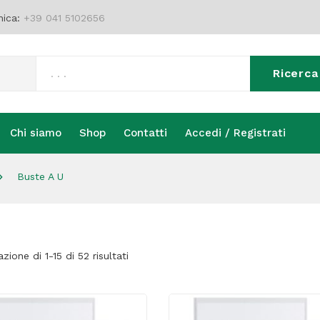
nica:
+39 041 5102656
Ricerca
Chi siamo
Shop
Contatti
Accedi / Registrati
Chi siamo
Shop
Contatti
Accedi / Registrati
Buste A U
azione di 1-15 di 52 risultati