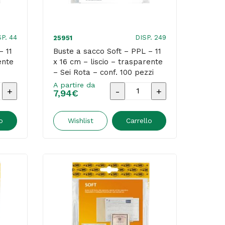
liscio
-
trasparente
nte
SP. 44
DISP. 249
25951
-
– 11
Buste a sacco Soft – PPL – 11
ente
x 16 cm – liscio – trasparente
Sei
– Sei Rota – conf. 100 pezzi
Rota
A partire da
Buste
-
7,94
€
a
conf.
sacco
o
Wishlist
Carrello
10
Soft
pezzi
-
quantità
PPL
-
11
x