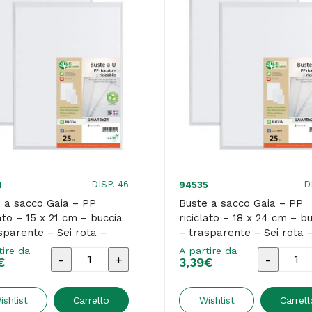
DISP. 46
D
4
94535
 a sacco Gaia – PP
Buste a sacco Gaia – PP
lato – 15 x 21 cm – buccia
riciclato – 18 x 24 cm – b
sparente – Sei rota –
– trasparente – Sei rota 
 25 pezzi
conf. 25 pezzi
tire da
A partire da
Buste
Buste
€
3,39
€
a
a
sacco
sacco
ishlist
Carrello
Wishlist
Carrell