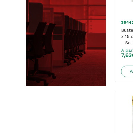
3644
Buste
x 15 
– Sei
A par
7,63
W