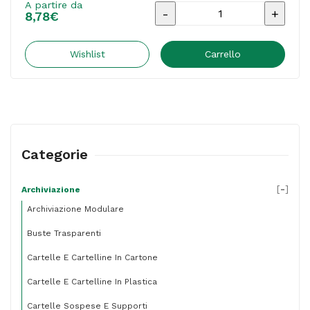
A partire da
Libro
8,78
€
firma
Eco
Wishlist
Carrello
-
18
intercalari
-
Categorie
24x34
cm
[
-
]
Archiviazione
-
Archiviazione Modulare
avana
Buste Trasparenti
-
Cartelle E Cartelline In Cartone
Fraschini
quantità
Cartelle E Cartelline In Plastica
Cartelle Sospese E Supporti