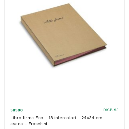
porta
etichette
-
24x34
cm
-
rosso
-
Fraschini
quantità
DISP. 93
58500
Libro firma Eco – 18 intercalari – 24×34 cm –
avana – Fraschini