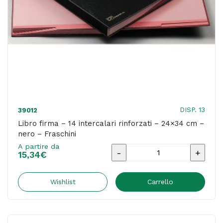
Fraschini
quantità
DISP. 13
39012
Libro firma – 14 intercalari rinforzati – 24×34 cm –
nero – Fraschini
A partire da
Libro
15,34
€
firma
-
Wishlist
Carrello
14
intercalari