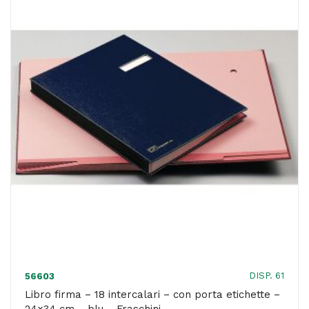
cm
-
rosso
-
Fraschini
quantità
DISP. 61
56603
Libro firma – 18 intercalari – con porta etichette –