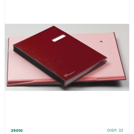
rinforzati
-
24x34
cm
-
nero
-
Fraschini
quantità
DISP. 32
39010