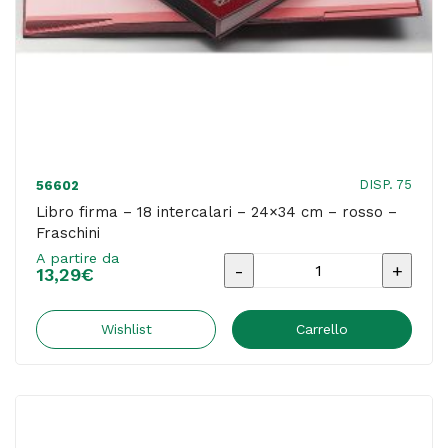
DISP. 75
56602
Libro firma – 18 intercalari – 24×34 cm – rosso –
Fraschini
A partire da
Libro
13,29
€
firma
-
Wishlist
Carrello
18
intercalari
-
24x34