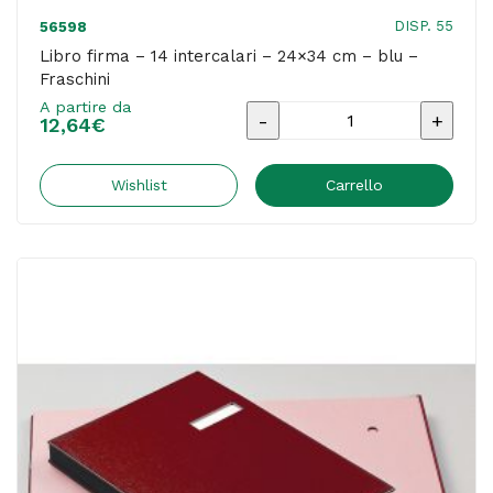
DISP. 55
56598
Libro firma – 14 intercalari – 24×34 cm – blu –
Fraschini
A partire da
Libro
12,64
€
firma
-
Wishlist
Carrello
14
intercalari
-
24x34
cm
-
blu
-
Fraschini