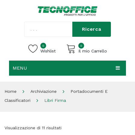
Ricerca
0
0
Wishlist
Il mio Carrello
MENU
Carrello vuoto.
HOME
Home
Archiviazione
Portadocumenti E
CHI SIAMO
Classificatori
Libri Firma
SHOP
CONTATTI
Visualizzazione di 11 risultati
ACCEDI / REGISTRATI