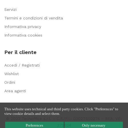
Servizi
Termini e condizioni di vendita
Informativa privacy
Informativa cookies
Per il cliente
Accedi / Registrati
Wishlist
Ordini
Area agenti
This website uses technical and third party cookies. Click "Preferences" to
view cookie details and select them.
© 2022 Tecnoffice s.r.l. – C.F./P.I.: 03027850274 – REA: VE-
275524
Preferences
Only necessary