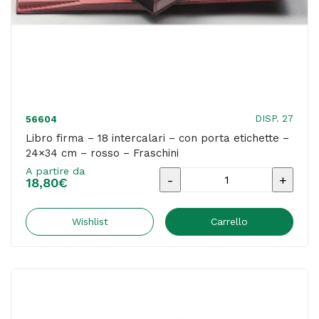
-
Fraschini
quantità
DISP. 27
56604
Libro firma – 18 intercalari – con porta etichette –
24×34 cm – rosso – Fraschini
A partire da
Libro
18,80
€
firma
-
Wishlist
Carrello
18
intercalari
-
con