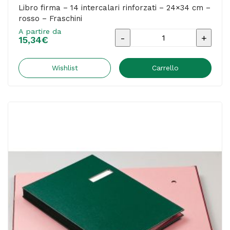
Libro firma – 14 intercalari rinforzati – 24×34 cm –
rosso – Fraschini
A partire da
Libro
15,34
€
firma
-
Wishlist
Carrello
14
intercalari
rinforzati
-
24x34
cm
-
rosso
-
Fraschini