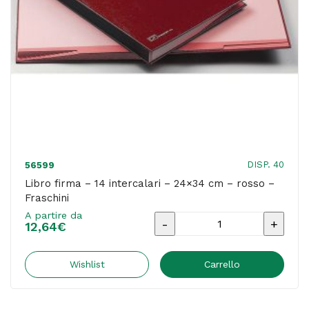
quantità
DISP. 40
56599
Libro firma – 14 intercalari – 24×34 cm – rosso –
Fraschini
A partire da
Libro
12,64
€
firma
-
Wishlist
Carrello
14
intercalari