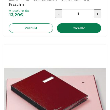
Fraschini
A partire da
Libro
13,29
€
firma
-
Wishlist
Carrello
18
intercalari
-
24x34
cm
-
blu
-
Fraschini
quantità