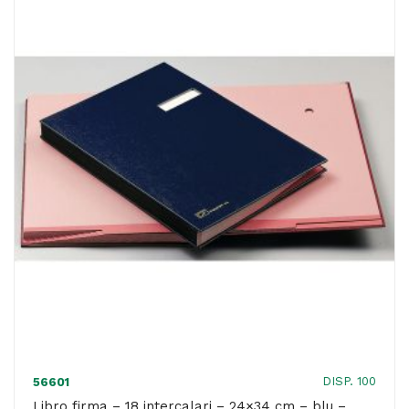
-
24x34
cm
-
verde
-
Fraschini
quantità
DISP. 100
56601
Libro firma – 18 intercalari – 24×34 cm – blu –