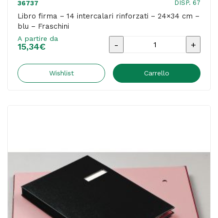
DISP. 67
36737
Libro firma – 14 intercalari rinforzati – 24×34 cm –
blu – Fraschini
A partire da
Libro
15,34
€
firma
-
Wishlist
Carrello
14
intercalari
rinforzati
-
24x34
cm
-
blu
-