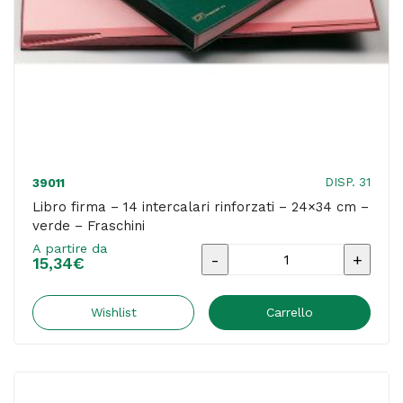
quantità
DISP. 31
39011
Libro firma – 14 intercalari rinforzati – 24×34 cm –
verde – Fraschini
A partire da
Libro
15,34
€
firma
-
Wishlist
Carrello
14
intercalari
rinforzati