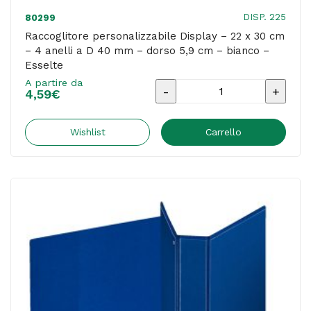
-
DISP. 225
80299
blu
Raccoglitore personalizzabile Display – 22 x 30 cm
– 4 anelli a D 40 mm – dorso 5,9 cm – bianco –
-
Esselte
Esselte
A partire da
Raccoglitore
quantità
4,59
€
personalizzabile
Display
Wishlist
Carrello
-
22
x
30
cm
-
4
anelli