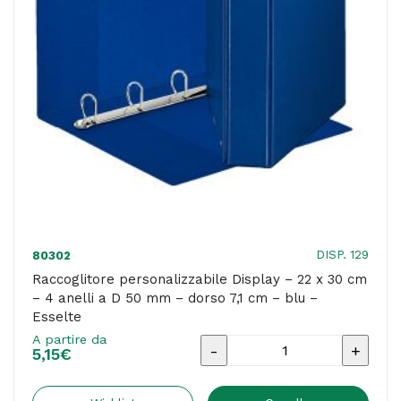
anelli
a
D
50
mm
-
dorso
7,1
cm
-
DISP. 129
80302
bianco
Raccoglitore personalizzabile Display – 22 x 30 cm
– 4 anelli a D 50 mm – dorso 7,1 cm – blu –
-
Esselte
Esselte
A partire da
Raccoglitore
quantità
5,15
€
personalizzabile