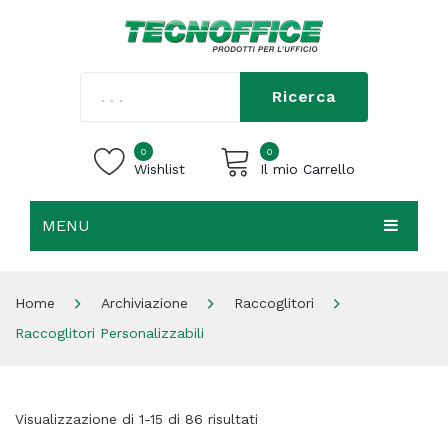
Ricerca
0
0
Wishlist
Il mio Carrello
MENU
Carrello vuoto.
HOME
Home
Archiviazione
Raccoglitori
CHI SIAMO
Raccoglitori Personalizzabili
SHOP
CONTATTI
Visualizzazione di 1-15 di 86 risultati
ACCEDI / REGISTRATI