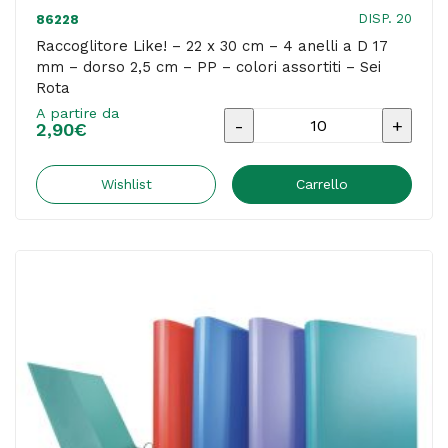
DISP. 20
86228
Raccoglitore Like! – 22 x 30 cm – 4 anelli a D 17
mm – dorso 2,5 cm – PP – colori assortiti – Sei
Rota
A partire da
Raccoglitore
2,90
€
Like!
-
Wishlist
Carrello
22
x
30
cm
-
4
anelli
a