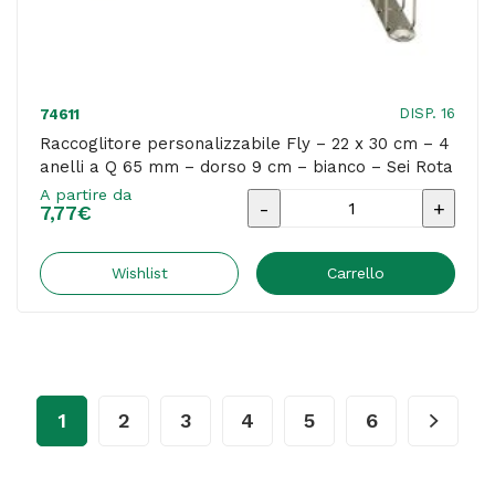
dorso
7,5
cm
-
DISP. 16
74611
bianco
Raccoglitore personalizzabile Fly – 22 x 30 cm – 4
anelli a Q 65 mm – dorso 9 cm – bianco – Sei Rota
-
A partire da
Sei
Raccoglitore
7,77
€
Rota
personalizzabile
quantità
Fly
Wishlist
Carrello
-
22
x
30
1
2
3
4
5
6
cm
-