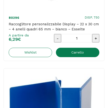
7,1
cm
-
DISP. 750
80296
blu
Raccoglitore personalizzabile Display – 22 x 30 cm
– 4 anelli quadri 65 mm – bianco – Esselte
-
A partire da
Esselte
Raccoglitore
6,29
€
quantità
personalizzabile
Display
Wishlist
Carrello
-
22
x
30
cm
-
4