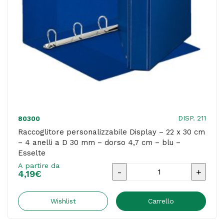
D
30
mm
-
4,7
cm
-
bianco
DISP. 211
80300
-
Raccoglitore personalizzabile Display – 22 x 30 cm
– 4 anelli a D 30 mm – dorso 4,7 cm – blu –
Esselte
Esselte
quantità
A partire da
Raccoglitore
4,19
€
personalizzabile
Display
Wishlist
Carrello
-