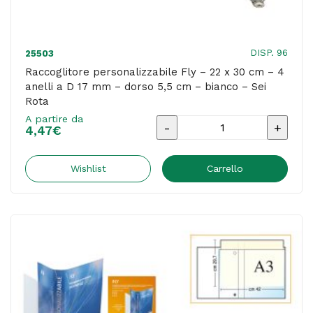
cm
-
blu
DISP. 96
25503
-
Raccoglitore personalizzabile Fly – 22 x 30 cm – 4
anelli a D 17 mm – dorso 5,5 cm – bianco – Sei
Esselte
Rota
quantità
A partire da
Raccoglitore
4,47
€
personalizzabile
Fly
Wishlist
Carrello
-
22
x
30
cm
-