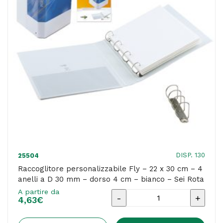
4
anelli
a
D
17
mm
-
dorso
5,5
cm
-
DISP. 130
25504
bianco
Raccoglitore personalizzabile Fly – 22 x 30 cm – 4
anelli a D 30 mm – dorso 4 cm – bianco – Sei Rota
-
A partire da
Sei
Raccoglitore
4,63
€
Rota
personalizzabile