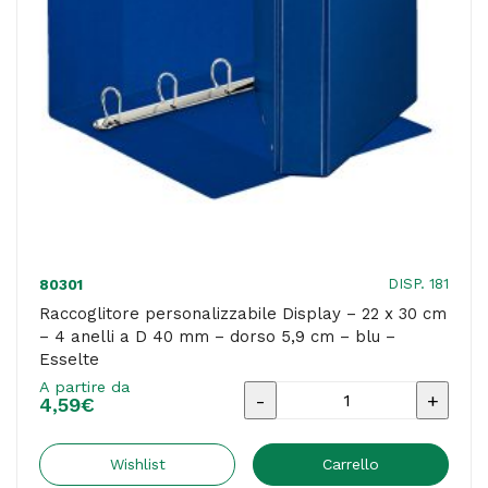
a
D
40
mm
-
dorso
5,9
cm
-
DISP. 181
80301
bianco
Raccoglitore personalizzabile Display – 22 x 30 cm
– 4 anelli a D 40 mm – dorso 5,9 cm – blu –
-
Esselte
Esselte
A partire da
Raccoglitore
quantità
4,59
€
personalizzabile
Display
Wishlist
Carrello