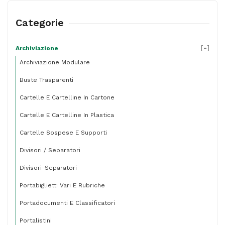
4
anelli
Categorie
a
Q
[
-
]
Archiviazione
Archiviazione Modulare
65
mm
Buste Trasparenti
-
Cartelle E Cartelline In Cartone
dorso
Cartelle E Cartelline In Plastica
9
Cartelle Sospese E Supporti
cm
Divisori / Separatori
-
Divisori-Separatori
bianco
-
Portabiglietti Vari E Rubriche
Sei
Portadocumenti E Classificatori
Rota
Portalistini