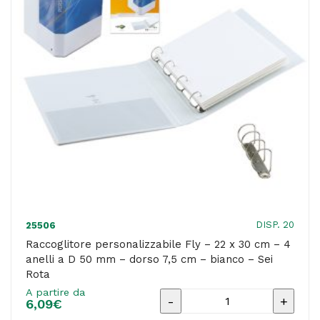
4
anelli
a
D
40
mm
-
dorso
5,5
cm
-
DISP. 20
25506
bianco
Raccoglitore personalizzabile Fly – 22 x 30 cm – 4
anelli a D 50 mm – dorso 7,5 cm – bianco – Sei
-
Rota
Sei
A partire da
Raccoglitore
Rota
6,09
€