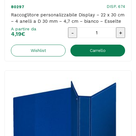
PP
DISP. 674
80297
-
Raccoglitore personalizzabile Display – 22 x 30 cm
– 4 anelli a D 30 mm – 4,7 cm – bianco – Esselte
colori
A partire da
assortiti
Raccoglitore
4,19
€
-
personalizzabile
Sei
Display
Wishlist
Carrello
Rota
-
quantità
22
x
30
cm
-
4
anelli
a