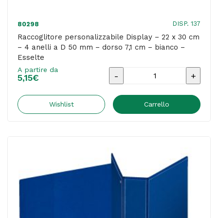
cm
-
DISP. 137
80298
blu
Raccoglitore personalizzabile Display – 22 x 30 cm
– 4 anelli a D 50 mm – dorso 7,1 cm – bianco –
-
Esselte
Esselte
A partire da
Raccoglitore
quantità
5,15
€
personalizzabile
Display
Wishlist
Carrello
-
22
x
30
cm
-
4