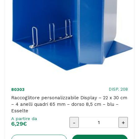
anelli
quadri
65
mm
-
bianco
-
Esselte
quantità
DISP. 208
80303
Raccoglitore personalizzabile Display – 22 x 30 cm
– 4 anelli quadri 65 mm – dorso 8,5 cm – blu –
Esselte
A partire da
Raccoglitore
6,29
€
personalizzabile