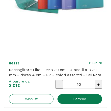
D
17
mm
-
dorso
2,5
cm
-
PP
DISP. 70
86229
-
Raccoglitore Like! – 22 x 30 cm – 4 anelli a D 30
mm – dorso 4 cm – PP – colori assortiti – Sei Rota
colori
A partire da
assortiti
Raccoglitore
3,01
€
-
Like!
Sei
-
Wishlist
Carrello
Rota
22