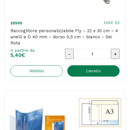
4
cm
-
DISP. 53
25505
bianco
Raccoglitore personalizzabile Fly – 22 x 30 cm – 4
anelli a D 40 mm – dorso 5,5 cm – bianco – Sei
-
Rota
Sei
A partire da
Raccoglitore
Rota
5,40
€
personalizzabile
quantità
Fly
Wishlist
Carrello
-
22
x
30
cm
-