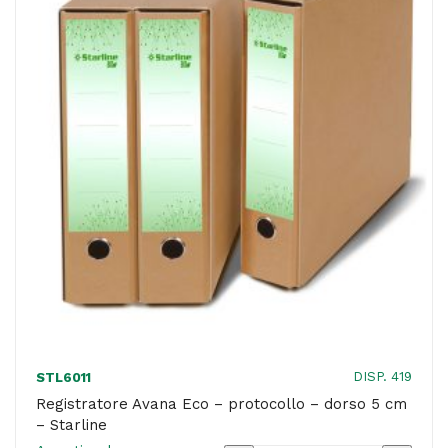
8
cm
-
avana
-
Starline
quantità
DISP. 419
STL6011
Registratore Avana Eco – protocollo – dorso 5 cm
– Starline