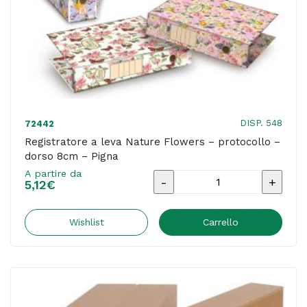
-
Esselte
quantità
DISP. 548
72442
Registratore a leva Nature Flowers – protocollo –
dorso 8cm – Pigna
A partire da
Registratore
5,12
€
a
leva
Wishlist
Carrello
Nature
Flowers
-
protocollo