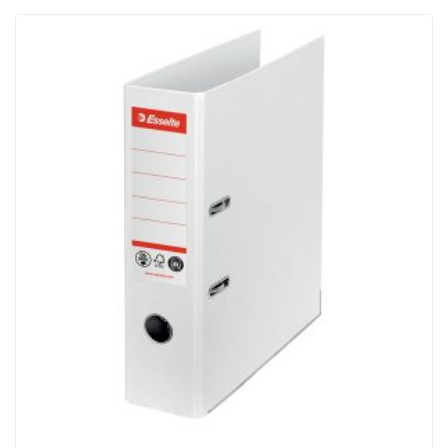
ACQUISTATI
WISHLIST
ORDINI