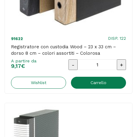
DISP. 122
91622
Registratore con custodia Wood – 23 x 33 cm –
dorso 8 cm – colori assortiti – Colorosa
A partire da
Registratore
9,17
€
con
custodia
Wishlist
Carrello
Wood
-
23
x
33