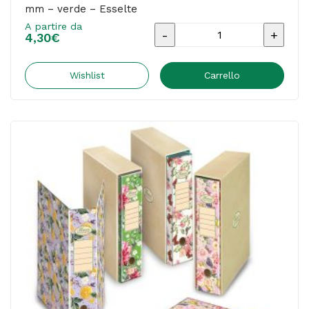
mm – verde – Esselte
A partire da
Registratore
4,30
€
a
leva
Wishlist
Carrello
-
CO2
neutral
-
A4
-
dorso
75
mm
-
verde