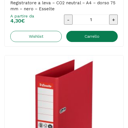
Registratore a leva – CO2 neutral – A4 – dorso 75
mm – nero – Esselte
A partire da
Registratore
4,30
€
a
leva
Wishlist
Carrello
-
CO2
neutral
-
A4
-
dorso
75
mm
-