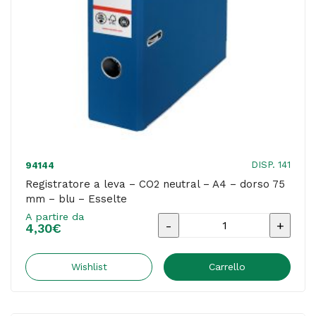
-
bianco
-
Esselte
quantità
DISP. 141
94144
Registratore a leva – CO2 neutral – A4 – dorso 75
mm – blu – Esselte
A partire da
Registratore
4,30
€
a
leva
Wishlist
Carrello
-
CO2