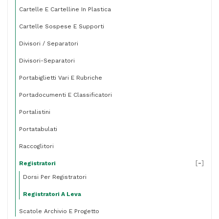
-
Cartelle E Cartelline In Plastica
Esselte
Cartelle Sospese E Supporti
quantità
Divisori / Separatori
Divisori-Separatori
Portabiglietti Vari E Rubriche
Portadocumenti E Classificatori
Portalistini
Portatabulati
Raccoglitori
[
-
]
Registratori
Dorsi Per Registratori
Registratori A Leva
Scatole Archivio E Progetto