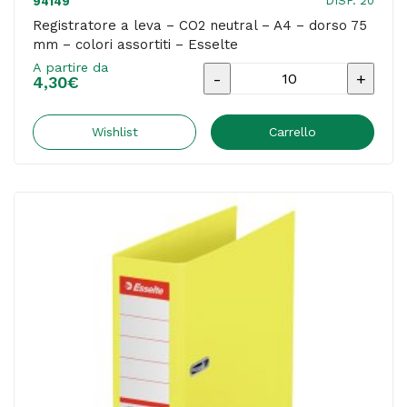
DISP. 20
94149
Registratore a leva – CO2 neutral – A4 – dorso 75
mm – colori assortiti – Esselte
A partire da
Registratore
4,30
€
a
leva
Wishlist
Carrello
-
CO2
neutral
-
A4
-
dorso
75
mm
-