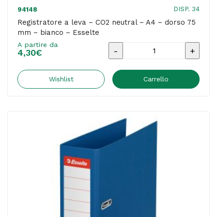
DISP. 34
94148
Registratore a leva – CO2 neutral – A4 – dorso 75
mm – bianco – Esselte
A partire da
Registratore
4,30
€
a
leva
Wishlist
Carrello
-
CO2
neutral
-
A4
-
dorso
75
mm