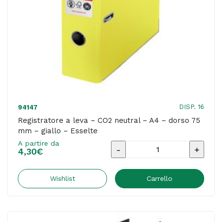
colori
assortiti
-
Esselte
quantità
DISP. 16
94147
Registratore a leva – CO2 neutral – A4 – dorso 75
mm – giallo – Esselte
A partire da
Registratore
4,30
€
a
leva
Wishlist
Carrello
-
CO2