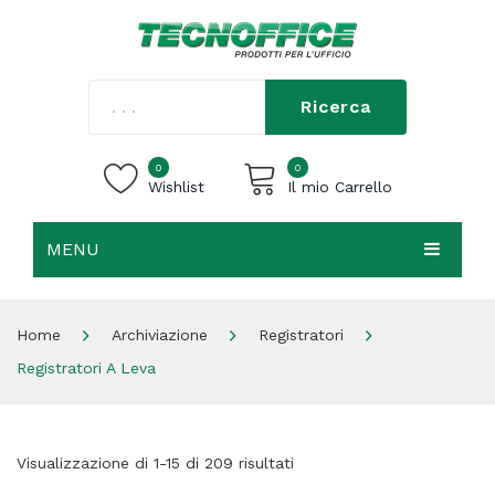
Ricerca
0
0
Wishlist
Il mio Carrello
MENU
Carrello vuoto.
HOME
Home
Archiviazione
Registratori
CHI SIAMO
Registratori A Leva
SHOP
CONTATTI
Visualizzazione di 1-15 di 209 risultati
ACCEDI / REGISTRATI