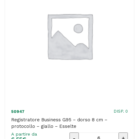
cm
-
Starline
quantità
DISP. 0
50947
Registratore Business G95 – dorso 8 cm –
protocollo – giallo – Esselte
A partire da
Registratore