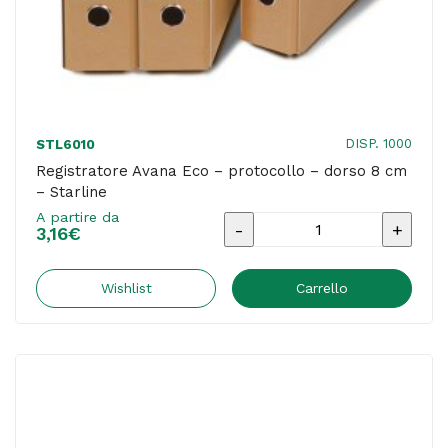
DISP. 1000
STL6010
Registratore Avana Eco – protocollo – dorso 8 cm
– Starline
A partire da
Registratore
3,16
€
Avana
Eco
Wishlist
Carrello
-
protocollo
-
dorso
8