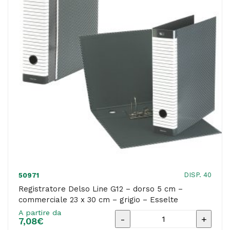
cm
-
dorso
8
cm
-
colori
assortiti
-
Colorosa
quantità
DISP. 40
50971
Registratore Delso Line G12 – dorso 5 cm –
commerciale 23 x 30 cm – grigio – Esselte
A partire da
Registratore
7,08
€