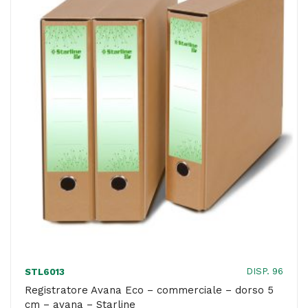
-
dorso
8cm
-
Pigna
quantità
DISP. 96
STL6013
Registratore Avana Eco – commerciale – dorso 5
cm – avana – Starline