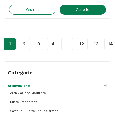
Delso
Line
Wishlist
Carrello
G12
-
dorso
5
1
2
3
4
…
12
13
14
cm
-
commerciale
23
Categorie
x
30
[
-
]
Archiviazione
Archiviazione Modulare
cm
-
Buste Trasparenti
grigio
Cartelle E Cartelline In Cartone