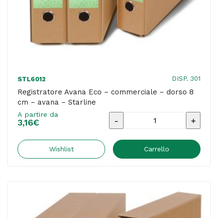
DISP. 301
STL6012
Registratore Avana Eco – commerciale – dorso 8
cm – avana – Starline
A partire da
Registratore
3,16
€
Avana
Eco
Wishlist
Carrello
-
commerciale
-
dorso