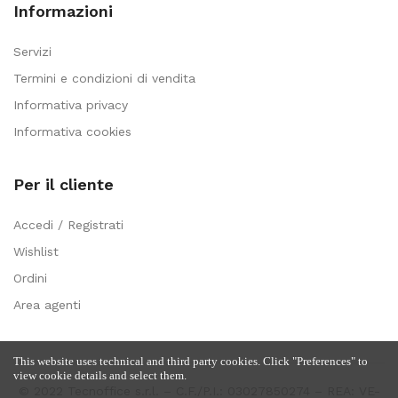
Informazioni
Servizi
Termini e condizioni di vendita
Informativa privacy
Informativa cookies
Per il cliente
Accedi / Registrati
Wishlist
Ordini
Area agenti
This website uses technical and third party cookies. Click "Preferences" to
view cookie details and select them.
© 2022 Tecnoffice s.r.l. – C.F./P.I.: 03027850274 – REA: VE-