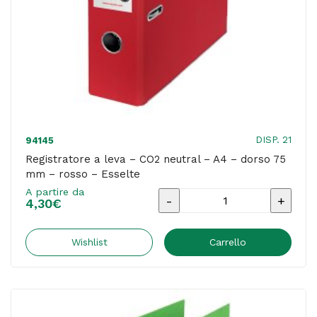
nero
-
Esselte
quantità
DISP. 21
94145
Registratore a leva – CO2 neutral – A4 – dorso 75
mm – rosso – Esselte
A partire da
Registratore
4,30
€
a
leva
Wishlist
Carrello
-
CO2
neutral