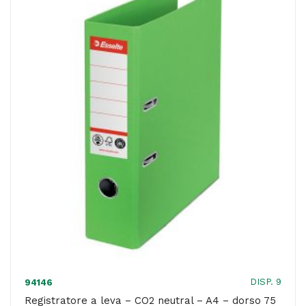
-
A4
-
dorso
75
mm
-
rosso
-
Esselte
quantità
DISP. 9
94146
Registratore a leva – CO2 neutral – A4 – dorso 75