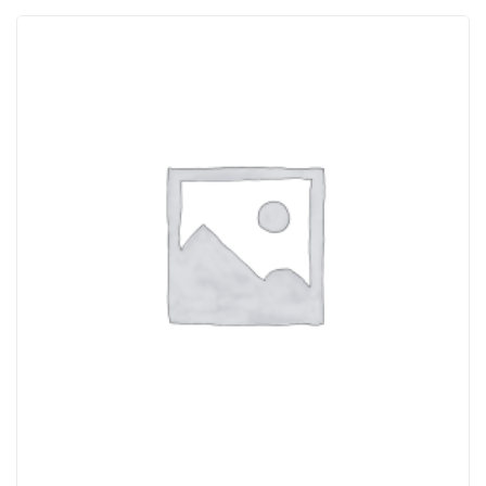
ACQUISTATI
WISHLIST
ORDINI