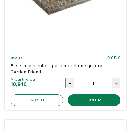
antracite
-
Garden
Friend
quantità
DISP. 0
91707
Base in cemento – per ombrellone quadro –
Garden Friend
A partire da
Base
10,91
€
in
cemento
Wishlist
Carrello
-
per
ombrellone