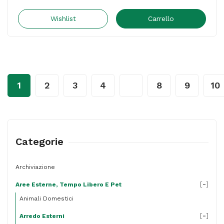
Facile
-
Wishlist
Carrello
3
x
3
m
1
2
3
4
…
8
9
10
-
acciaio/PL
-
bianco
Categorie
-
Garden
Archiviazione
Friend
[
-
]
Aree Esterne, Tempo Libero E Pet
quantità
Animali Domestici
[
-
]
Arredo Esterni