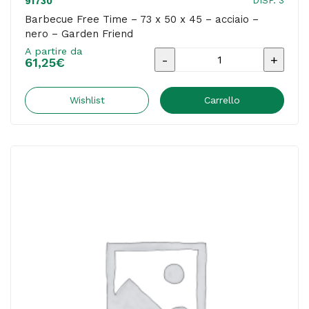
DISP. 3
91730
Barbecue Free Time – 73 x 50 x 45 – acciaio –
nero – Garden Friend
A partire da
Barbecue
61,25
€
Free
Time
Wishlist
Carrello
-
73
x
50
x
45
-
acciaio
-
nero