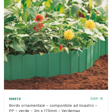
PP
-
marrone
-
3m
x
175mm
-
Verdemax
quantità
DISP. 10
105572
Bordo ornamentale – componibile ad incastro –
PP – verde – 3m x 175mm – Verdemax