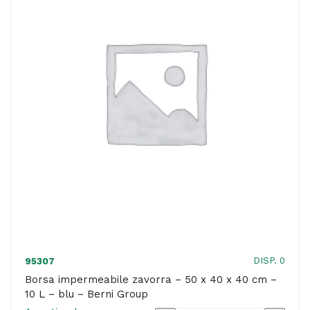
x
60
cm
-
20
L
-
rosso
-
Berni
Group
quantità
DISP. 0
95307
Borsa impermeabile zavorra – 50 x 40 x 40 cm –
10 L – blu – Berni Group