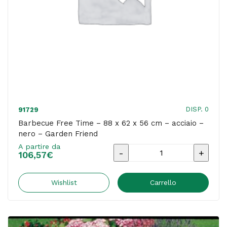
-
Garden
Friend
quantità
DISP. 0
91729
Barbecue Free Time – 88 x 62 x 56 cm – acciaio –
nero – Garden Friend
A partire da
Barbecue
106,57
€
Free
Time
Wishlist
Carrello
-
88