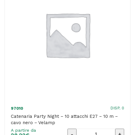
15
m
-
cavo
bianco
-
Velamp
quantità
DISP. 0
97010
Catenaria Party Night – 10 attacchi E27 – 10 m –
cavo nero – Velamp
A partire da
Catenaria