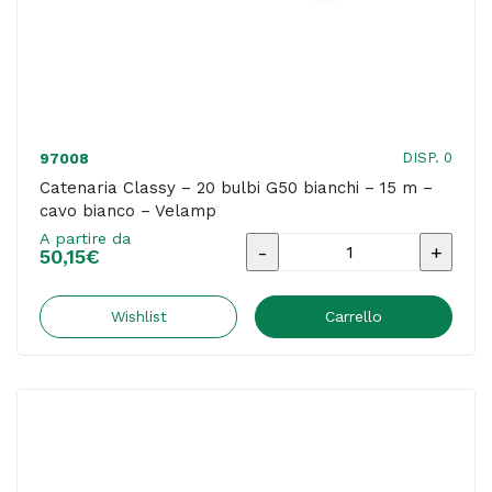
-
Berni
Group
quantità
DISP. 0
97008
Catenaria Classy – 20 bulbi G50 bianchi – 15 m –
cavo bianco – Velamp
A partire da
Catenaria
50,15
€
Classy
-
Wishlist
Carrello
20
bulbi
G50
bianchi
-