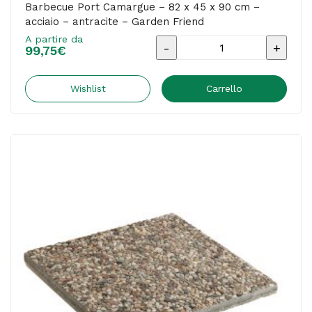
Barbecue Port Camargue – 82 x 45 x 90 cm –
acciaio – antracite – Garden Friend
A partire da
Barbecue
99,75
€
Port
Camargue
Wishlist
Carrello
-
82
x
45
x
90
cm
-
acciaio
-