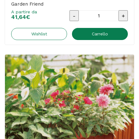
Garden Friend
A partire da
Base
41,64
€
in
cemento
Wishlist
Carrello
-
per
ombrellone
tondo
-
Garden
Friend
quantità