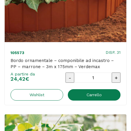
DISP. 31
105573
Bordo ornamentale – componibile ad incastro –
PP – marrone – 3m x 175mm – Verdemax
A partire da
Bordo
24,42
€
ornamentale
-
Wishlist
Carrello
componibile
ad
incastro
-