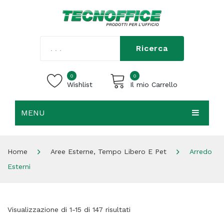
Ricerca
0
0
Wishlist
Il mio Carrello
MENU
Carrello vuoto.
HOME
Home
Aree Esterne, Tempo Libero E Pet
Arredo
CHI SIAMO
Esterni
SHOP
CONTATTI
Visualizzazione di 1-15 di 147 risultati
ACCEDI / REGISTRATI