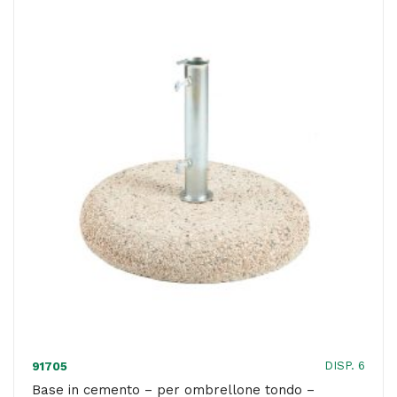
quadro
-
Garden
Friend
quantità
DISP. 6
91705
Base in cemento – per ombrellone tondo –