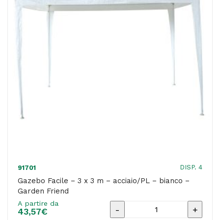
m
-
cavo
bianco
-
Velamp
quantità
DISP. 4
91701
Gazebo Facile – 3 x 3 m – acciaio/PL – bianco –
Garden Friend
A partire da
Gazebo
43,57
€