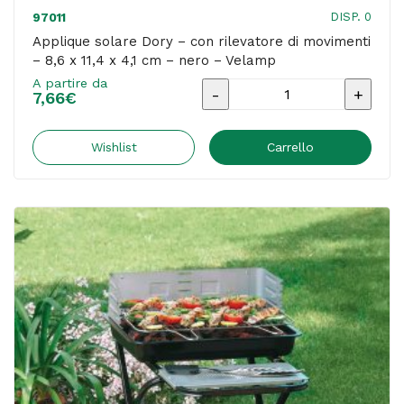
DISP. 0
97011
Applique solare Dory – con rilevatore di movimenti
– 8,6 x 11,4 x 4,1 cm – nero – Velamp
A partire da
Applique
7,66
€
solare
Dory
Wishlist
Carrello
-
con
rilevatore
di
movimenti
-
8,6
x
11,4