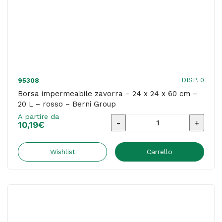
-
Verdemax
quantità
DISP. 0
95308
Borsa impermeabile zavorra – 24 x 24 x 60 cm –
20 L – rosso – Berni Group
A partire da
Borsa
10,19
€
impermeabile
zavorra
Wishlist
Carrello
-
24
x
24