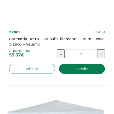
DISP. 0
97009
Catenaria Retro – 20 bulbi filamento – 15 m – cavo
bianco – Velamp
A partire da
Catenaria
55,57
€
Retro
-
Wishlist
Carrello
20
bulbi
filamento
-
15