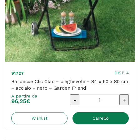
x
4,1
cm
-
nero
-
Velamp
quantità
DISP. 4
91727
Barbecue Clic Clac – pieghevole – 84 x 60 x 80 cm
– acciaio – nero – Garden Friend
A partire da
Barbecue
96,25
€
Clic
Clac
Wishlist
Carrello
-
pieghevole