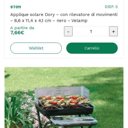
DISP. 0
97011
Applique solare Dory – con rilevatore di movimenti
– 8,6 x 11,4 x 4,1 cm – nero – Velamp
A partire da
Applique
7,66
€
solare
Dory
Wishlist
Carrello
-
con
rilevatore
di
movimenti
-
8,6
x
11,4