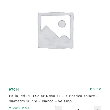
solare
-
diametro
25
cm
-
bianco
-
Velamp
quantità
DISP. 0
97014
Palla led RGB Solar Nova XL – a ricarica solare –
diametro 30 cm – bianco – Velamp
A partire da
Palla