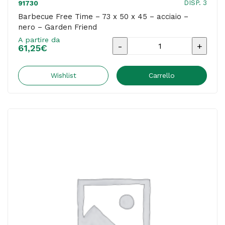
DISP. 3
91730
Barbecue Free Time – 73 x 50 x 45 – acciaio –
nero – Garden Friend
A partire da
Barbecue
61,25
€
Free
Time
Wishlist
Carrello
-
73
x
50
x
45
-
acciaio
-