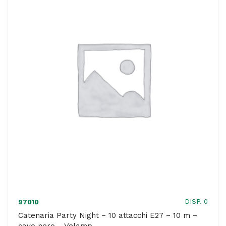
-
15
m
-
cavo
bianco
-
Velamp
quantità
DISP. 0
97010
Catenaria Party Night – 10 attacchi E27 – 10 m –