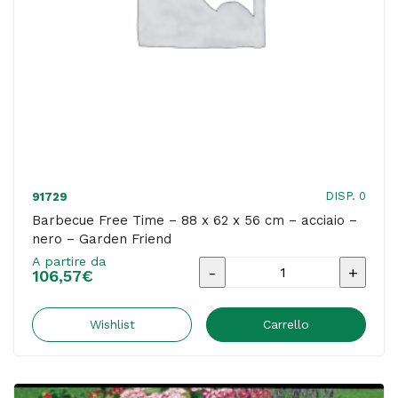
nero
-
Garden
Friend
quantità
DISP. 0
91729
Barbecue Free Time – 88 x 62 x 56 cm – acciaio –
nero – Garden Friend
A partire da
Barbecue
106,57
€
Free
Time
Wishlist
Carrello
-
88