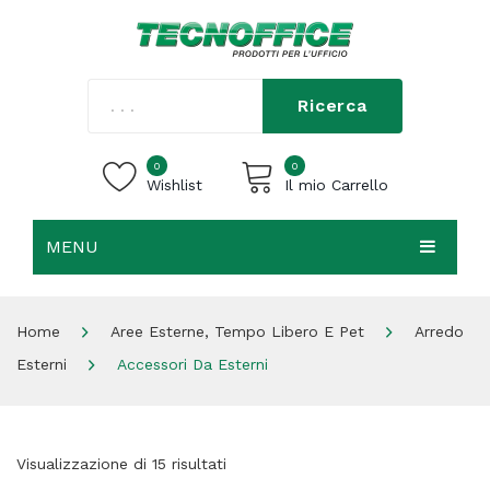
Ricerca
0
0
Wishlist
Il mio Carrello
MENU
Carrello vuoto.
HOME
Home
Aree Esterne, Tempo Libero E Pet
Arredo
CHI SIAMO
Esterni
Accessori Da Esterni
SHOP
CONTATTI
Visualizzazione di 15 risultati
ACCEDI / REGISTRATI