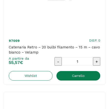
Velamp
quantità
DISP. 0
97009
Catenaria Retro – 20 bulbi filamento – 15 m – cavo
bianco – Velamp
A partire da
Catenaria
55,57
€
Retro
-
Wishlist
Carrello
20
bulbi
filamento
-