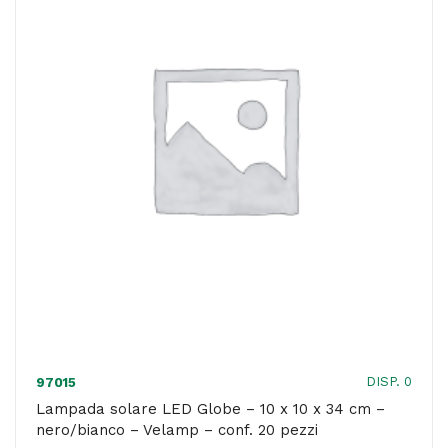
15
m
-
cavo
bianco
-
Velamp
quantità
DISP. 0
97015
Lampada solare LED Globe – 10 x 10 x 34 cm –
nero/bianco – Velamp – conf. 20 pezzi