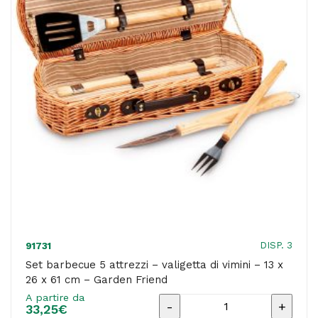
-
59
cm
-
nero
-
Velamp
-
conf.
2
pezzi
quantità
DISP. 3
91731
Set barbecue 5 attrezzi – valigetta di vimini – 13 x
26 x 61 cm – Garden Friend
A partire da
Set
33,25
€