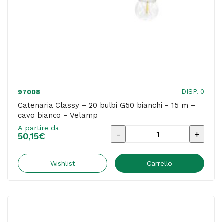
blu
-
Berni
Group
quantità
DISP. 0
97008
Catenaria Classy – 20 bulbi G50 bianchi – 15 m –
cavo bianco – Velamp
A partire da
Catenaria
50,15
€
Classy
-
Wishlist
Carrello
20
bulbi
G50
bianchi