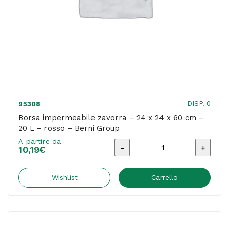
antracite
-
Garden
Friend
quantità
DISP. 0
95308
Borsa impermeabile zavorra – 24 x 24 x 60 cm –
20 L – rosso – Berni Group
A partire da
Borsa
10,19
€
impermeabile
zavorra
Wishlist
Carrello
-
24
x