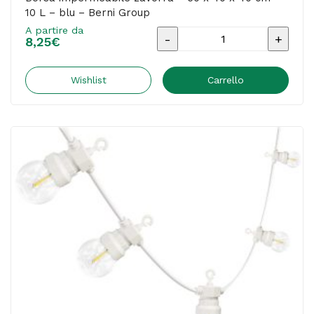
10 L – blu – Berni Group
A partire da
Borsa
8,25
€
impermeabile
zavorra
Wishlist
Carrello
-
50
x
40
x
40
cm
-
10
L
-