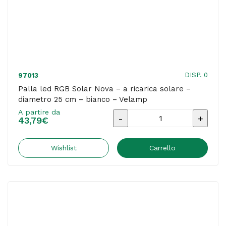
-
conf.
20
pezzi
quantità
DISP. 0
97013
Palla led RGB Solar Nova – a ricarica solare –
diametro 25 cm – bianco – Velamp
A partire da
Palla
43,79
€
led
RGB
Wishlist
Carrello
Solar
Nova
-
a
ricarica