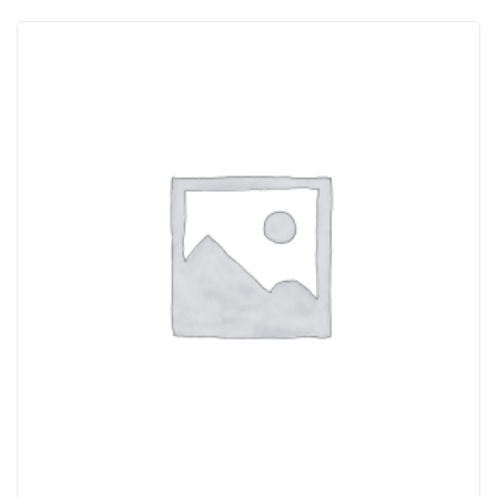
ACQUISTATI
WISHLIST
ORDINI