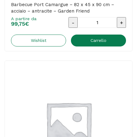
Barbecue Port Camargue – 82 x 45 x 90 cm –
acciaio – antracite – Garden Friend
A partire da
Barbecue
99,75
€
Port
Camargue
Wishlist
Carrello
-
82
x
45
x
90
cm
-
acciaio
-