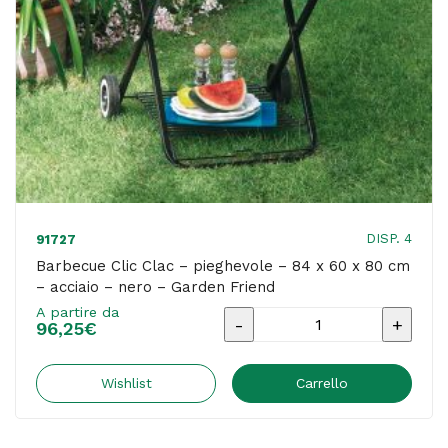
x
4,1
cm
-
nero
-
Velamp
quantità
DISP. 4
91727
Barbecue Clic Clac – pieghevole – 84 x 60 x 80 cm
– acciaio – nero – Garden Friend
A partire da
Barbecue
96,25
€
Clic
Clac
Wishlist
Carrello
-
pieghevole