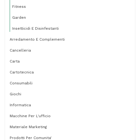
Garden
Fitness
Friend
Garden
quantità
Insetticidi E Disinfestanti
Arredamento E Complementi
Cancelleria
Carta
Cartotecnica
Consumabili
Giochi
Informatica
Macchine Per L'ufficio
Materiale Marketing
Prodotti Per Comunita'