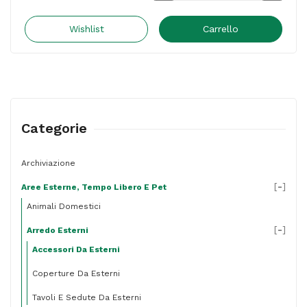
barbecue
5
Wishlist
Carrello
attrezzi
-
valigetta
di
Categorie
vimini
-
Archiviazione
13
[
-
]
Aree Esterne, Tempo Libero E Pet
x
Animali Domestici
26
[
-
]
Arredo Esterni
x
Accessori Da Esterni
61
cm
Coperture Da Esterni
-
Tavoli E Sedute Da Esterni