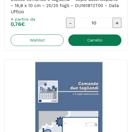
– 16,8 x 10 cm – 25/25 fogli – DU161873T00 – Data
Ufficio
A partire da
Blocco
0,76
€
comande
3
Wishlist
Carrello
tagliandi
-
copie
autoricopianti
-
16,8
x
10
cm
-