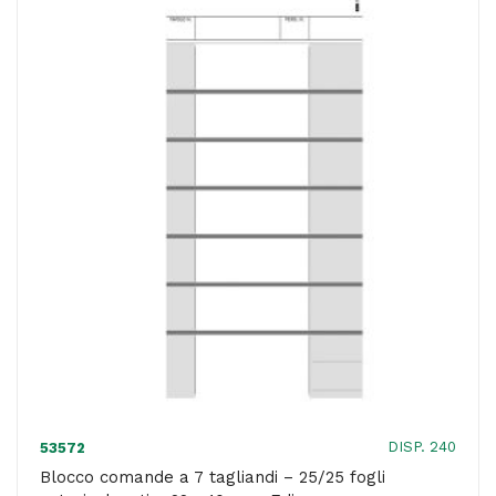
10
x
22cm
-
25x2cm
-
25
fogli
x
2
copie
ricalcanti
-
BM
DISP. 240
53572
quantità
Blocco comande a 7 tagliandi – 25/25 fogli