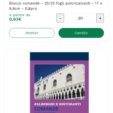
Blocco comande – 25/25 fogli autoricalcanti – 17 x
9,9cm – Edipro
A partire da
Blocco
0,63
€
comande
-
Wishlist
Carrello
25/25
fogli
autoricalcanti
-
17
x
9,9cm
-
Edipro
quantità