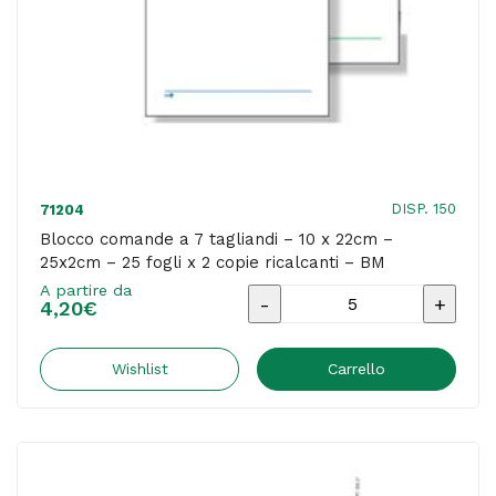
Edipro
quantità
DISP. 150
71204
Blocco comande a 7 tagliandi – 10 x 22cm –
25x2cm – 25 fogli x 2 copie ricalcanti – BM
A partire da
Blocco
4,20
€
comande
a
Wishlist
Carrello
7
tagliandi
-