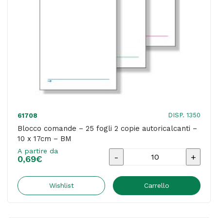
17cm
-
BM
quantità
DISP. 1350
61708
Blocco comande – 25 fogli 2 copie autoricalcanti –
10 x 17cm – BM
A partire da
Blocco
0,69
€
comande
-
Wishlist
Carrello
25
fogli