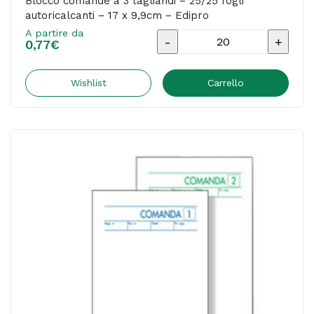
Blocco comande a 3 tagliandi – 25/25 fogli
autoricalcanti – 17 x 9,9cm – Edipro
A partire da
Blocco
0,77
€
comande
a
Wishlist
Carrello
3
tagliandi
-
25/25
fogli
autoricalcanti
-
17
x
9,9cm
-