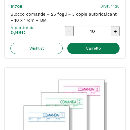
DISP. 1420
61709
Blocco comande – 25 fogli – 3 copie autoricalcanti
– 10 x 17cm – BM
A partire da
Blocco
0,99
€
comande
-
Wishlist
Carrello
25
fogli
-
3
copie
autoricalcanti
-
10
x