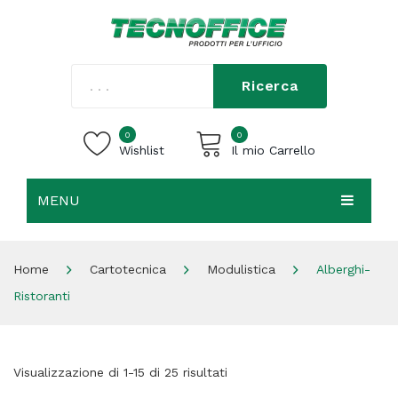
Ricerca
0
0
Wishlist
Il mio Carrello
MENU
Carrello vuoto.
HOME
Home
Cartotecnica
Modulistica
Alberghi-
CHI SIAMO
Ristoranti
SHOP
CONTATTI
Visualizzazione di 1-15 di 25 risultati
ACCEDI / REGISTRATI