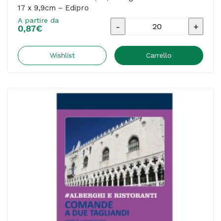
17 x 9,9cm – Edipro
A partire da
Blocco
0,87
€
comande
-
Wishlist
Carrello
25/25/25
fogli
autoricalcanti
-
17
x
9,9cm
-
Edipro
quantità