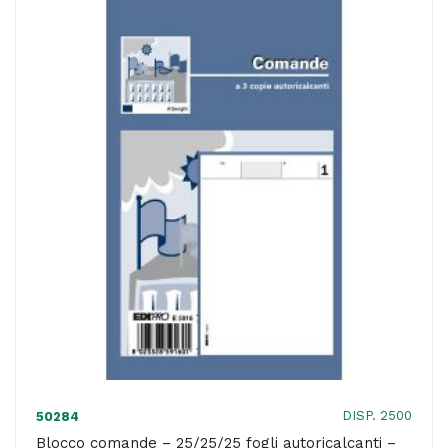
-
16,8
x
10
cm
-
DU161880000
-
Data
Ufficio
quantità
DISP. 2500
50284
Blocco comande – 25/25/25 fogli autoricalcanti –