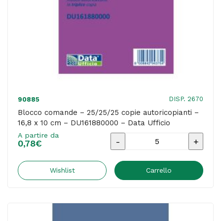
DISP. 2670
90885
Blocco comande – 25/25/25 copie autoricopianti –
16,8 x 10 cm – DU161880000 – Data Ufficio
A partire da
Blocco
0,78
€
comande
-
Wishlist
Carrello
25/25/25
copie
autoricopianti