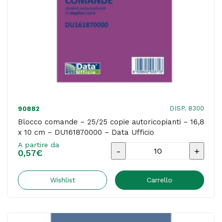
-
Data
Ufficio
quantità
DISP. 8300
90882
Blocco comande – 25/25 copie autoricopianti – 16,8
x 10 cm – DU161870000 – Data Ufficio
A partire da
Blocco
0,57
€
comande
-
Wishlist
Carrello
25/25
copie