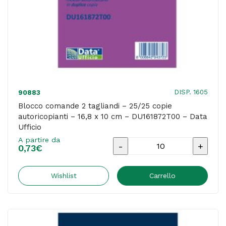
DISP. 1605
90883
Blocco comande 2 tagliandi – 25/25 copie
autoricopianti – 16,8 x 10 cm – DU161872T00 – Data
Ufficio
A partire da
Blocco
0,73
€
comande
2
Wishlist
Carrello
tagliandi
-
25/25