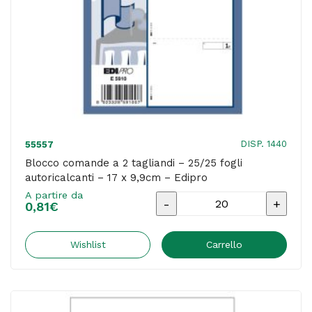
25/25
fogli
-
DU161873T00
-
Data
Ufficio
DISP. 1440
55557
quantità
Blocco comande a 2 tagliandi – 25/25 fogli
autoricalcanti – 17 x 9,9cm – Edipro
A partire da
Blocco
0,81
€
comande
a
Wishlist
Carrello
2
tagliandi
-