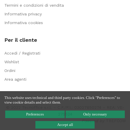
Termini e condizioni di vendita
Informativa privacy
Informativa cookies
Per il cliente
Accedi / Registrati
Wishlist
Ordini
Area agenti
This website uses technical and third party cookies. Click "Preferences" to
view cookie details and select them.
© 2022 Tecnoffice s.r.l. – C.F./P.I.: 03027850274 – REA: VE-
275524
Preferences
Only necessary
Powered by
TREFCOM
Accept all