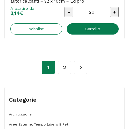
autoricalcanti – 22 x 10cm – Edipro
A partire da
Blocco
3,14
€
comande
a
Wishlist
Carrello
7
tagliandi
-
25/25
1
2
fogli
autoricalcanti
-
22
Categorie
x
10cm
Archiviazione
-
Aree Esterne, Tempo Libero E Pet