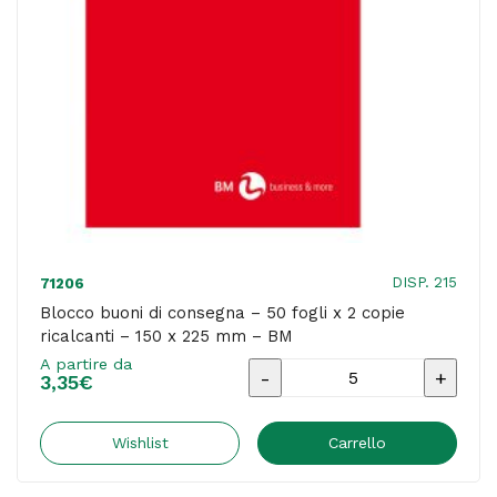
-
21
x
19,5
cm
-
Data
Ufficio
quantità
DISP. 215
71206
Blocco buoni di consegna – 50 fogli x 2 copie
ricalcanti – 150 x 225 mm – BM
A partire da
Blocco
3,35
€
buoni
di
Wishlist
Carrello
consegna