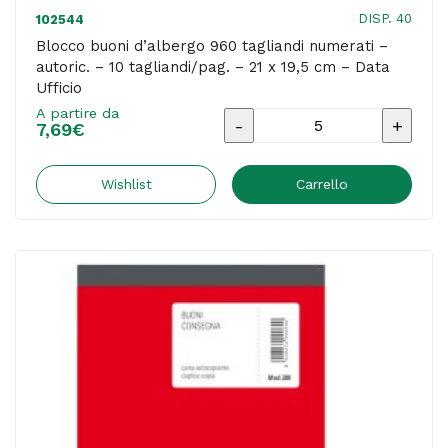
DISP. 40
102544
Blocco buoni d’albergo 960 tagliandi numerati –
autoric. – 10 tagliandi/pag. – 21 x 19,5 cm – Data
Ufficio
A partire da
Blocco
7,69
€
buoni
d'albergo
Wishlist
Carrello
960
tagliandi
numerati
-
autoric.
-
10
tagliandi/pag.