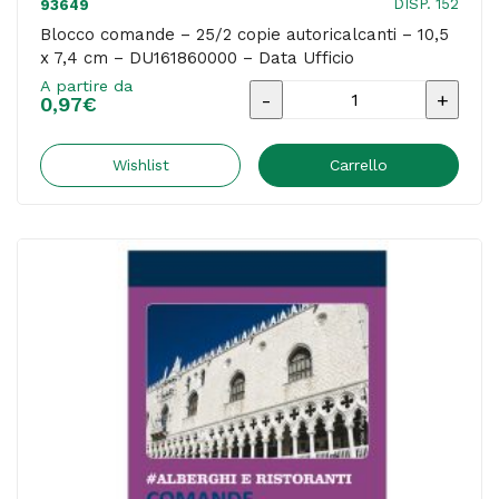
DISP. 152
93649
Blocco comande – 25/2 copie autoricalcanti – 10,5
x 7,4 cm – DU161860000 – Data Ufficio
A partire da
Blocco
0,97
€
comande
-
Wishlist
Carrello
25/2
copie
autoricalcanti
-
10,5
x
7,4
cm
-
DU161860000