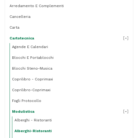
Edipro
Arredamento E Complementi
quantità
Cancelleria
Carta
[
-
]
Cartotecnica
Agende E Calendari
Blocchi E Portablocchi
Blocchi Steno-Musica
Coprilibro - Coprimaxi
Coprilibro-Coprimaxi
Fogli Protocollo
[
-
]
Modulistica
Alberghi - Ristoranti
Alberghi-Ristoranti