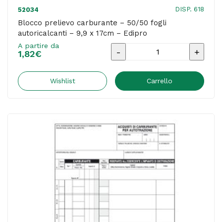
DISP. 618
52034
Blocco prelievo carburante – 50/50 fogli
autoricalcanti – 9,9 x 17cm – Edipro
A partire da
Blocco
1,82
€
prelievo
carburante
Wishlist
Carrello
-
50/50
fogli
autoricalcanti
-
9,9
x
17cm
-