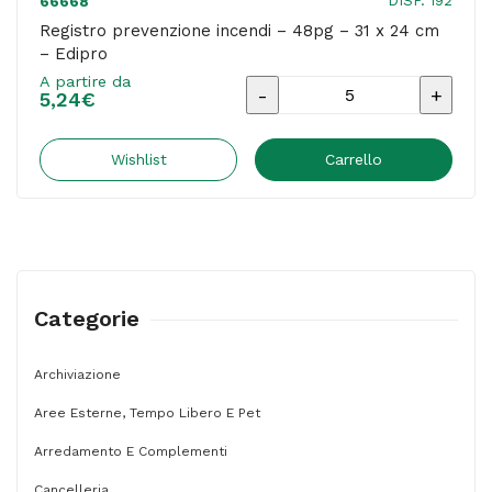
DISP. 192
66668
Registro prevenzione incendi – 48pg – 31 x 24 cm
– Edipro
A partire da
Registro
5,24
€
prevenzione
incendi
Wishlist
Carrello
-
48pg
-
31
Categorie
x
24
Archiviazione
cm
Aree Esterne, Tempo Libero E Pet
-
Edipro
Arredamento E Complementi
quantità
Cancelleria