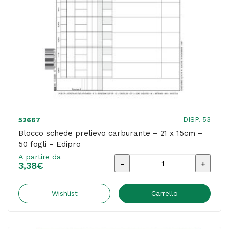
Edipro
quantità
DISP. 53
52667
Blocco schede prelievo carburante – 21 x 15cm –
50 fogli – Edipro
A partire da
Blocco
3,38
€
schede
prelievo
Wishlist
Carrello
carburante
-