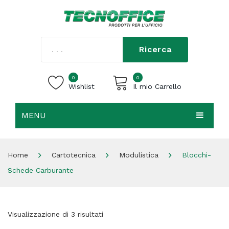
Ricerca
0
0
Wishlist
Il mio Carrello
MENU
Carrello vuoto.
HOME
Home
Cartotecnica
Modulistica
Blocchi-
CHI SIAMO
Schede Carburante
SHOP
CONTATTI
Visualizzazione di 3 risultati
ACCEDI / REGISTRATI