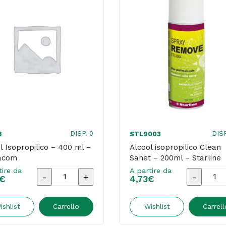
DISP. 0
DISP
8
STL9003
l Isopropilico – 400 ml –
Alcool isopropilico Clean
acom
Sanet – 200ml – Starline
tire da
A partire da
Alcool
Alcool
€
4,73
€
Isopropilico
isopropil
-
Clean
ishlist
Carrello
Wishlist
Carrell
400
Sanet