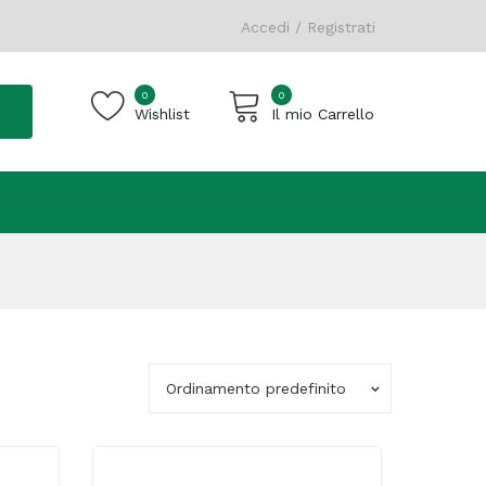
Accedi / Registrati
0
0
Wishlist
Il mio Carrello
Carrello vuoto.
Ordinamento predefinito