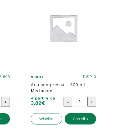
. 808
DISP. 0
95807
Aria compressa – 400 ml –
Mediacom
A partire da
Aria
3,89
€
ico
compressa
-
o
Wishlist
Carrello
400