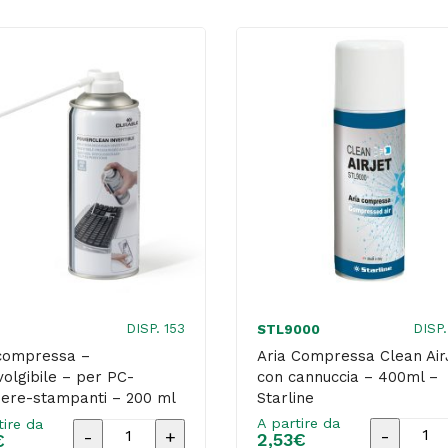
ml
-
-
200ml
Mediacom
-
quantità
Starline
quantità
DISP. 153
DISP.
STL9000
 compressa –
Aria Compressa Clean Air
olgibile – per PC-
con cannuccia – 400ml –
iere-stampanti – 200 ml
Starline
rable
A partire da
tire da
Aria
Aria
2,53
€
€