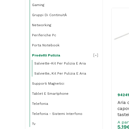
Gaming
Gruppi Di ContinuitÀ
Networking
Periferiche Pc
Porta Notebook
[
-
]
Prodotti Pulizia
Salviette-Kit Per Pulizia E Aria
Salviette, Kit Per Pulizia E Aria
Supporti Magnetici
Tablet E Smartphone
94241
Aria
Telefonia
capov
Telefonia - Sistemi Interfono
taste
– Du
A par
Tv
5,19