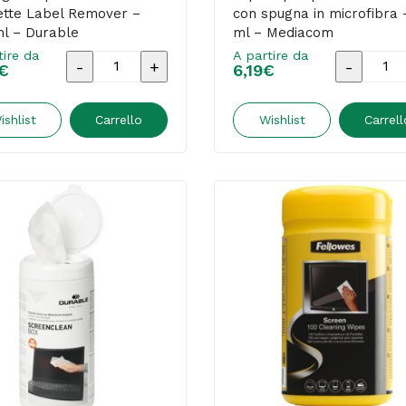
ette Label Remover –
con spugna in microfibra 
l – Durable
ml – Mediacom
tire da
A partire da
Detergente
Liquido
€
6,19
€
per
per
rimozione
pulizia
ishlist
Carrello
Wishlist
Carrell
etichette
schermi
Label
-
Remover
con
-
spugna
200
in
ml
microfib
-
-
Durable
20
quantità
ml
-