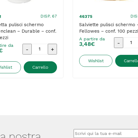
Mediaco
quantità
DISP. 67
DIS
2
46375
etta pulisci schermo
Salviette pulisci schermo 
nclean – Durable – conf.
Fellowes – conf. 100 pezz
ezzi
A partire da
Salviette
3,48
€
tire da
Salvietta
€
pulisci
pulisci
schermo
Wishlist
Carrell
schermo
ishlist
Carrello
-
Screenclean
Fellowes
-
-
Durable
conf.
-
100
conf.
pezzi
100
quantità
pezzi
lla nostra