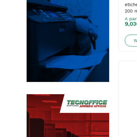
etich
200 m
A par
9,03
W