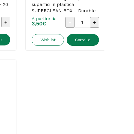
– 20
superfici in plastica
SUPERCLEAN BOX – Durable
– conf. 100 pezzi
A partire da
Salvietta
3,50
€
detergente
per
o
Wishlist
Carrello
superfici
in
plastica
SUPERCLEAN
BOX
ra
-
Durable
-
conf.
100