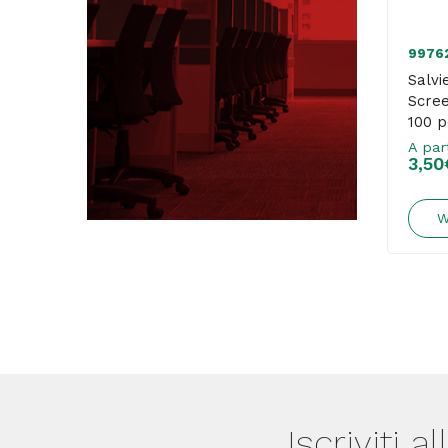
9976
Salvi
Scree
100 p
A par
3,50
W
Iscriviti a