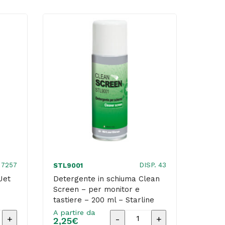
ml
-
Mediacom
quantità
 7257
DISP. 43
STL9001
Jet
Detergente in schiuma Clean
Screen – per monitor e
tastiere – 200 ml – Starline
A partire da
Detergente
2,25
€