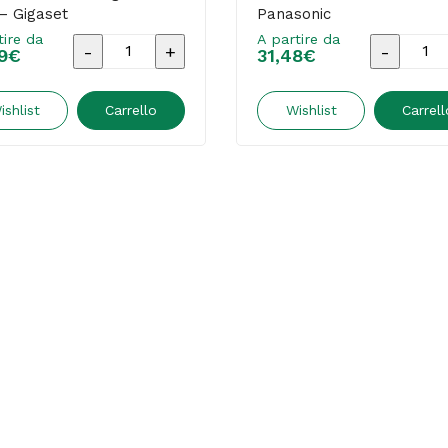
– Gigaset
Panasonic
tire da
A partire da
Telefono
Telefono
9
€
31,48
€
cordless
fisso
Gigaset
KX
ishlist
Carrello
Wishlist
Carrell
-
TS520
nero
-
-
Panasoni
Gigaset
quantità
quantità