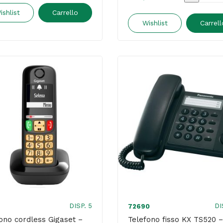
Centrali
Display
ishlist
Carrello
KX-
Wishlist
Carrell
AMOLED
TGF310
-
cordless
HK87
-
-
Panasoni
Nero
quantità
-
MU
quantità
DISP. 5
DI
72690
ono cordless Gigaset –
Telefono fisso KX TS520 –