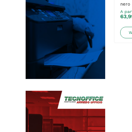
nero 
A par
63,9
W