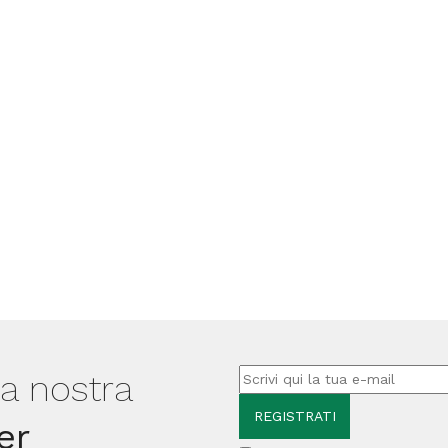
lla nostra
er