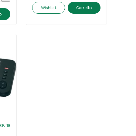
no
-
Wishlist
Carrello
o
KX-
EXM
TG610
-
Panasonic
c
quantità
SP. 18