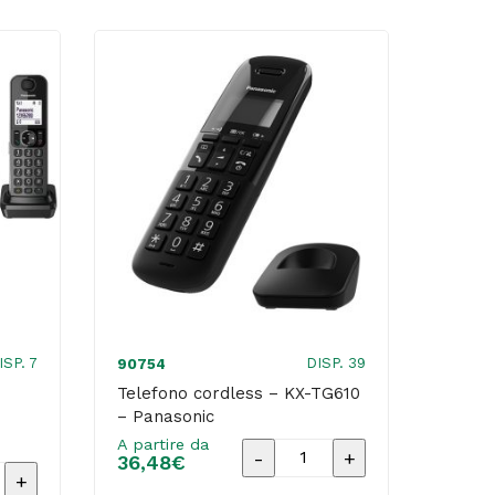
-
HK21
-
Nero
-
MU
quantità
ISP. 7
DISP. 39
90754
Telefono cordless – KX-TG610
– Panasonic
A partire da
Telefono
36,48
€
cordless