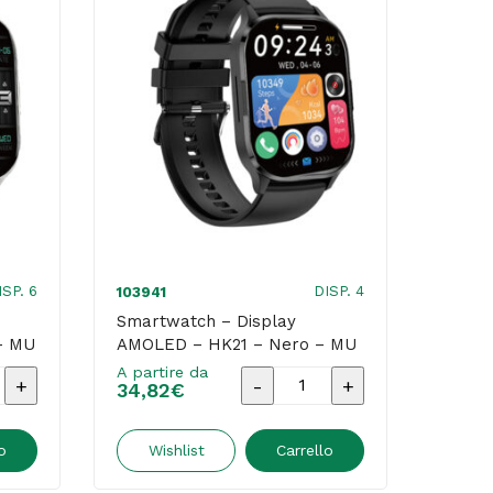
ISP. 6
DISP. 4
103941
Smartwatch – Display
– MU
AMOLED – HK21 – Nero – MU
A partire da
tch
Smartwatch
34,82
€
-
Display
o
Wishlist
Carrello
AMOLED