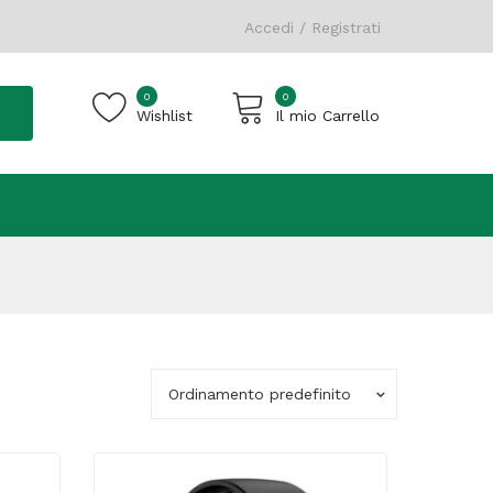
Accedi / Registrati
0
0
Wishlist
Il mio Carrello
Carrello vuoto.
Ordinamento predefinito