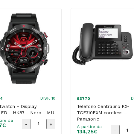
-
-
HK21
HK21
-
-
Blu
Grigio
-
-
MU
MU
quantità
quantità
DISP. 10
D
44
93770
twatch – Display
Telefono Centralino KX-
ED – HK87 – Nero – MU
TGF310EXM cordless –
Panasonic
tire da
Smartwatch
7
€
A partire da
Telefono
134,25
€
-