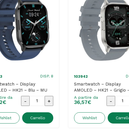
DISP. 8
D
3
103942
twatch – Display
Smartwatch – Display
ED – HK21 – Blu – MU
AMOLED – HK21 – Grigio 
tire da
A partire da
Smartwatch
Smartwa
2
€
36,57
€
-
-
Display
Display
ishlist
Carrello
Wishlist
Carrell
AMOLED
AMOLED