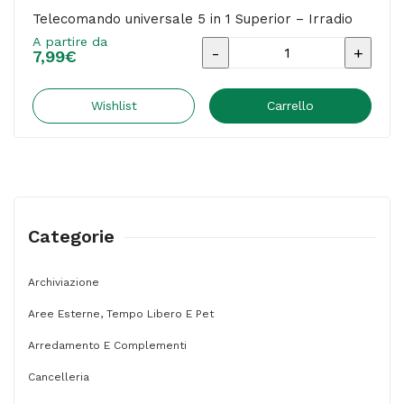
Telecomando universale 5 in 1 Superior – Irradio
A partire da
Telecomando
7,99
€
universale
5
Wishlist
Carrello
in
1
Superior
-
Categorie
Irradio
quantità
Archiviazione
Aree Esterne, Tempo Libero E Pet
Arredamento E Complementi
Cancelleria