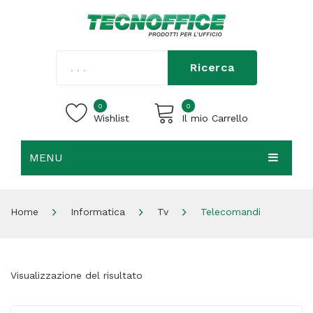
Ricerca
0
0
Wishlist
Il mio Carrello
MENU
Carrello vuoto.
HOME
Home
Informatica
Tv
Telecomandi
CHI SIAMO
SHOP
Visualizzazione del risultato
CONTATTI
ACCEDI / REGISTRATI