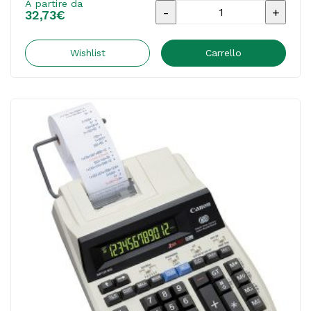
A partire da
Calcolatrice
32,73
€
scrivente
mini
Wishlist
Carrello
EL1611V
-
191x99x42
mm
-
12
cifre
-
Bianco
-
Sharp
-