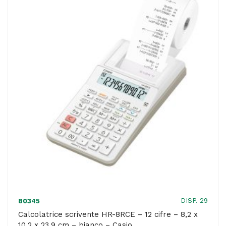
-
12
cifre
-
5,8
x
16,5
x
24,2
cm
-
nero
-
DISP. 29
80345
Casio
Calcolatrice scrivente HR-8RCE – 12 cifre – 8,2 x
10,2 x 23,9 cm – bianco – Casio
quantità