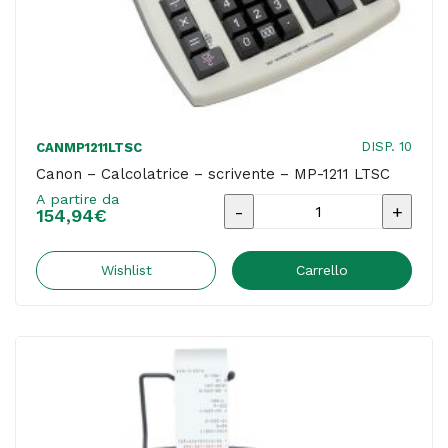
SH-
EL1611V
quantità
DISP. 10
CANMP1211LTSC
Canon – Calcolatrice – scrivente – MP-1211 LTSC
A partire da
Canon
154,94
€
-
Calcolatrice
Wishlist
Carrello
-
scrivente
-
MP-
1211