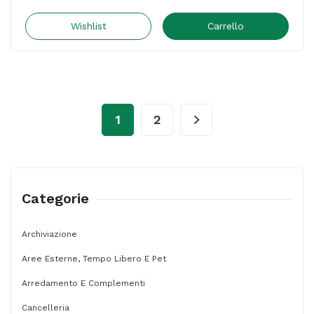
-
Calcolatrice
Wishlist
Carrello
scrivente
MP
1411-
LTSC
1
2
-
Grigio
-
2497B001
Categorie
quantità
Archiviazione
Aree Esterne, Tempo Libero E Pet
Arredamento E Complementi
Cancelleria