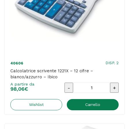
21,8
x
5,5
cm
-
bianco/azzurro
-
DISP. 2
40606
Ibico
Calcolatrice scrivente 1221X – 12 cifre –
bianco/azzurro – Ibico
quantità
A partire da
Calcolatrice
98,06
€
scrivente
1221X
Wishlist
Carrello
-
12