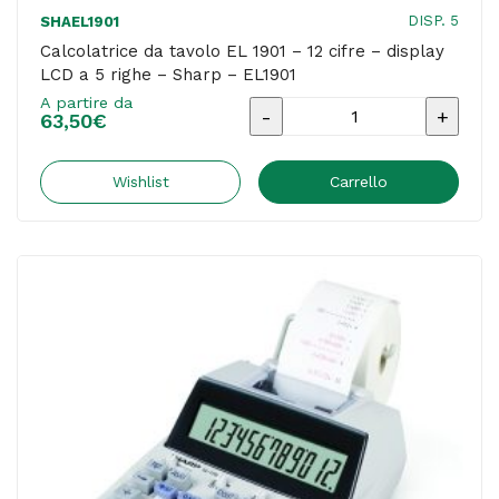
DISP. 5
SHAEL1901
Calcolatrice da tavolo EL 1901 – 12 cifre – display
LCD a 5 righe – Sharp – EL1901
A partire da
Calcolatrice
63,50
€
da
tavolo
Wishlist
Carrello
EL
1901
-
12
cifre
-
display
LCD
a