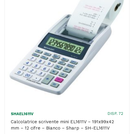
-
8,2
x
10,2
x
23,9
cm
-
nero
-
Casio
quantità
DISP. 72
SHAEL1611V
Calcolatrice scrivente mini EL1611V – 191x99x42
mm – 12 cifre – Bianco – Sharp – SH-EL1611V