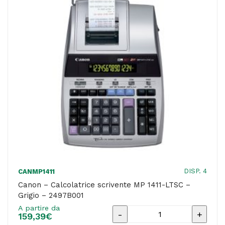
LTSC
quantità
DISP. 4
CANMP1411
Canon – Calcolatrice scrivente MP 1411-LTSC –
Grigio – 2497B001
A partire da
Canon
159,39
€