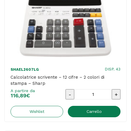
quantità
DISP. 43
SHAEL2607LG
Calcolatrice scrivente – 12 cifre – 2 colori di
stampa – Sharp
A partire da
Calcolatrice
116,89
€
scrivente
-
Wishlist
Carrello
12
cifre