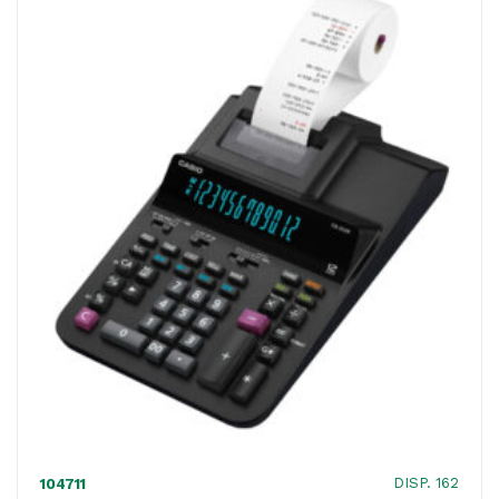
cifre
-
bianco/azzurro
-
Ibico
quantità
DISP. 162
104711