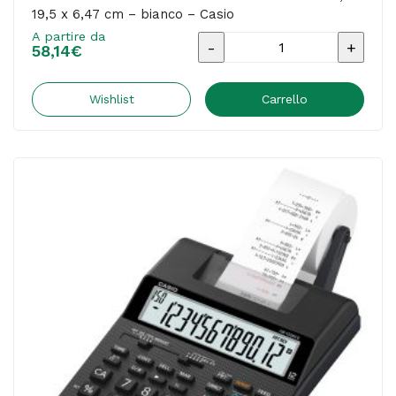
19,5 x 6,47 cm – bianco – Casio
-
A partire da
Sharp
Calcolatrice
58,14
€
quantità
scrivente
FR-
Wishlist
Carrello
2650RC
-
12
cifre
-
31,3
x
19,5
x
6,47
cm