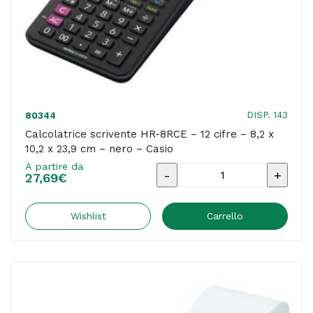
-
bianco
-
Casio
quantità
DISP. 143
80344
Calcolatrice scrivente HR-8RCE – 12 cifre – 8,2 x
10,2 x 23,9 cm – nero – Casio
A partire da
Calcolatrice
27,69
€
scrivente
HR-
Wishlist
Carrello
8RCE
-
12
cifre