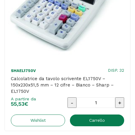
5
righe
-
Sharp
-
EL1901
quantità
DISP. 32
SHAEL1750V
Calcolatrice da tavolo scrivente EL1750V –
150x230x51,5 mm – 12 cifre – Bianco – Sharp –
EL1750V
A partire da
Calcolatrice
55,53
€
da
tavolo
Wishlist
Carrello
scrivente