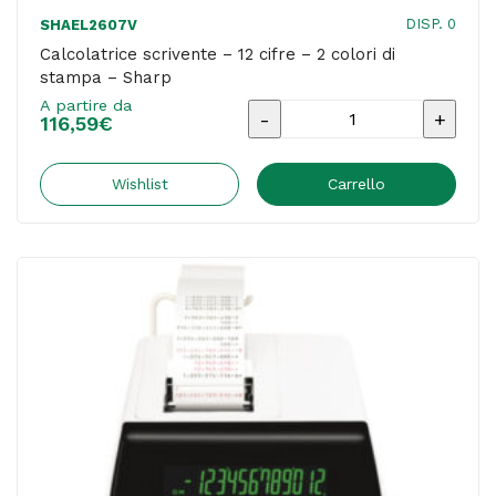
DISP. 0
SHAEL2607V
Calcolatrice scrivente – 12 cifre – 2 colori di
stampa – Sharp
A partire da
Calcolatrice
116,59
€
scrivente
-
Wishlist
Carrello
12
cifre
-
2
colori
di
stampa
-
Sharp