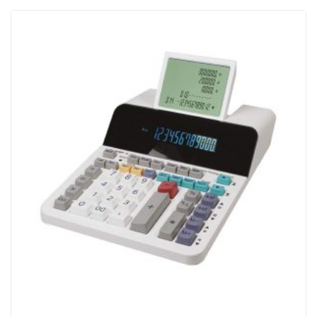
ACQUISTATI
WISHLIST
ORDINI