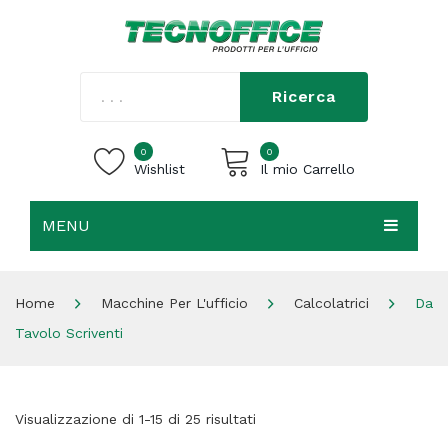
Ricerca
0
0
Wishlist
Il mio Carrello
MENU
Carrello vuoto.
HOME
Home
Macchine Per L'ufficio
Calcolatrici
Da
CHI SIAMO
Tavolo Scriventi
SHOP
CONTATTI
Visualizzazione di 1-15 di 25 risultati
ACCEDI / REGISTRATI