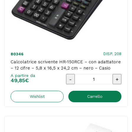
-
bianco
-
Casio
quantità
DISP. 208
80346
Calcolatrice scrivente HR-150RCE – con adattatore
– 12 cifre – 5,8 x 16,5 x 24,2 cm – nero – Casio
A partire da
Calcolatrice
49,85
€
scrivente
HR-
Wishlist
Carrello
150RCE
-
con
adattatore