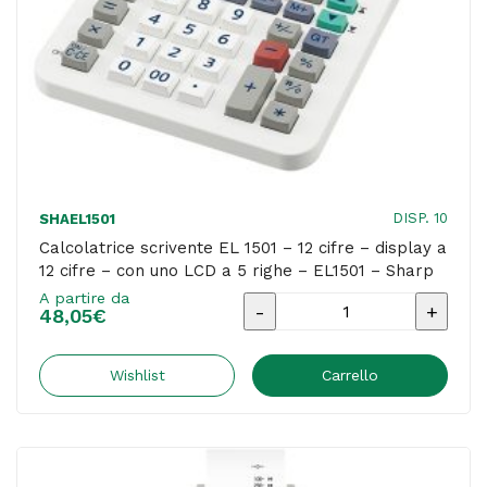
cm
-
nero
-
Casio
quantità
DISP. 10
SHAEL1501
Calcolatrice scrivente EL 1501 – 12 cifre – display a
12 cifre – con uno LCD a 5 righe – EL1501 – Sharp
A partire da
Calcolatrice
48,05
€
scrivente
EL
Wishlist
Carrello
1501
-
12