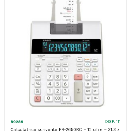
cifre
-
display
a
12
cifre
-
con
uno
LCD
a
5
righe
-
DISP. 111
89289
EL1501
Calcolatrice scrivente FR-2650RC – 12 cifre – 31,3 x