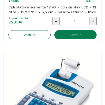
DISP. 0
40605
Calcolatrice scrivente 1214X – con display LCD – 12
cifre – 15,2 x 21,8 x 5,5 cm – bianco/azzurro – Ibico
A partire da
Calcolatrice
72,00
€
scrivente
1214X
Wishlist
Carrello
-
con
display
LCD
-
12
cifre
-
15,2
x