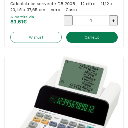
Calcolatrice scrivente DR-200R – 12 cifre – 11,12 x
20,45 x 37,65 cm – nero – Casio
A partire da
Calcolatrice
83,61
€
scrivente
DR-
Wishlist
Carrello
200R
-
12
cifre
-
11,12
x
20,45
x
37,65