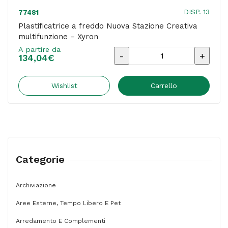
DISP. 13
77481
Plastificatrice a freddo Nuova Stazione Creativa
multifunzione – Xyron
A partire da
Plastificatrice
134,04
€
a
freddo
Wishlist
Carrello
Nuova
Stazione
Creativa
multifunzione
Categorie
-
Xyron
Archiviazione
quantità
Aree Esterne, Tempo Libero E Pet
Arredamento E Complementi