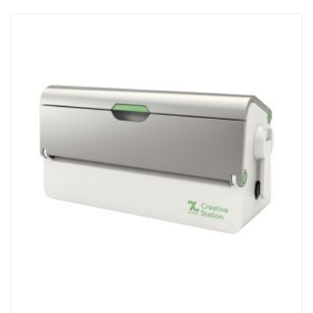
ACQUISTATI
WISHLIST
ORDINI