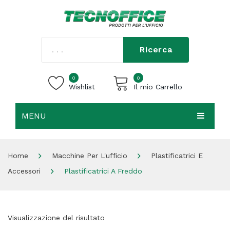
Ricerca
0
0
Wishlist
Il mio Carrello
MENU
Carrello vuoto.
HOME
Home
Macchine Per L'ufficio
Plastificatrici E
CHI SIAMO
Accessori
Plastificatrici A Freddo
SHOP
CONTATTI
Visualizzazione del risultato
ACCEDI / REGISTRATI