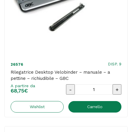
DISP. 9
26576
Rilegatrice Desktop Velobinder – manuale – a
pettine – richiudibile – GBC
A partire da
Rilegatrice
68,75
€
Desktop
Velobinder
Wishlist
Carrello
-
manuale