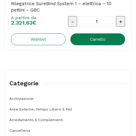
Rilegatrice SureBind System 1 – elettrica – 10
pettini – GBC
A partire da
Rilegatrice
2.321,63
€
SureBind
System
Wishlist
Carrello
1
-
elettrica
-
Categorie
10
pettini
Archiviazione
-
Aree Esterne, Tempo Libero E Pet
GBC
quantità
Arredamento E Complementi
Cancelleria