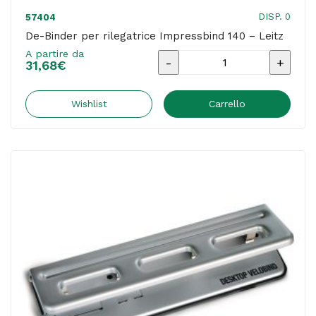
DISP. 0
57404
De-Binder per rilegatrice Impressbind 140 – Leitz
A partire da
De-
31,68
€
Binder
per
Wishlist
Carrello
rilegatrice
Impressbind
140
-
Leitz
quantità