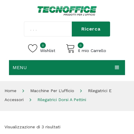
Ricerca
0
0
Wishlist
Il mio Carrello
MENU
Carrello vuoto.
HOME
Home
Macchine Per L'ufficio
Rilegatrici E
CHI SIAMO
Accessori
Rilegatrici Dorsi A Pettini
SHOP
CONTATTI
Visualizzazione di 3 risultati
ACCEDI / REGISTRATI