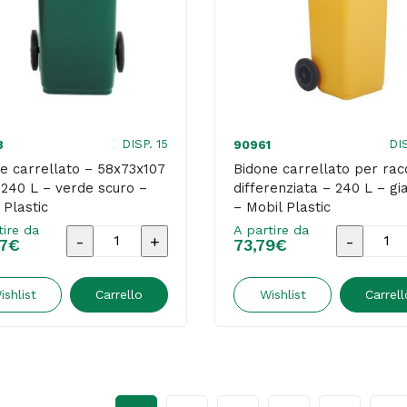
scuro
-
-
Mobil
Mobil
Plastic
Plastic
quantità
quantità
DISP. 15
DI
8
90961
e carrellato – 58x73x107
Bidone carrellato per rac
240 L – verde scuro –
differenziata – 240 L – gia
 Plastic
– Mobil Plastic
tire da
A partire da
Bidone
Bidone
7
€
73,79
€
carrellato
carrellat
-
per
ishlist
Carrello
Wishlist
Carrell
58x73x107
raccolta
cm
differenz
-
-
240
240