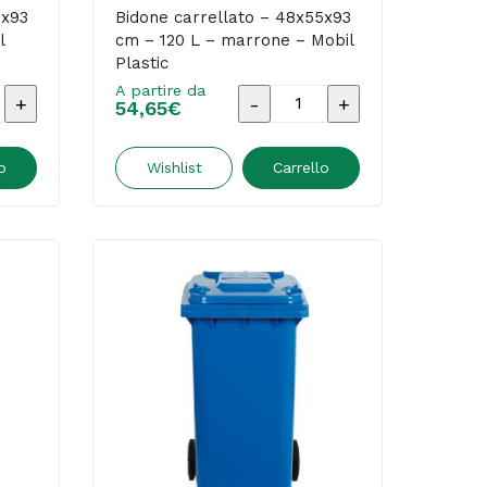
5x93
Bidone carrellato – 48x55x93
l
cm – 120 L – marrone – Mobil
Plastic
A partire da
Bidone
54,65
€
o
carrellato
-
o
Wishlist
Carrello
3
48x55x93
cm
-
120
L
-
marrone
-
Mobil