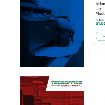
Bidon
cm – 
Plast
A par
51,0
W