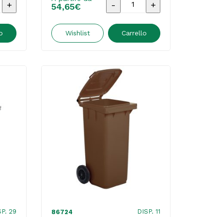
Bidone
54,65
€
o
carrellato
-
o
Wishlist
Carrello
3
48x55x93
cm
-
120
L
-
blu
-
Mobil
Plastic
quantità
SP. 29
DISP. 11
86724