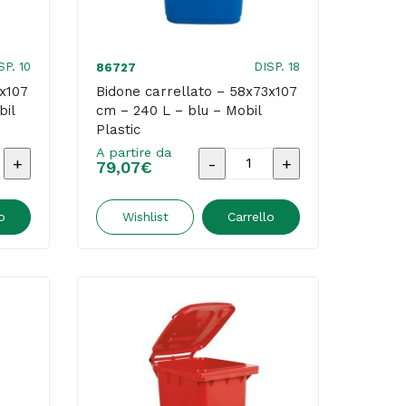
Plastic
quantità
SP. 10
DISP. 18
86727
3x107
Bidone carrellato – 58x73x107
bil
cm – 240 L – blu – Mobil
Plastic
A partire da
Bidone
79,07
€
o
carrellato
-
o
Wishlist
Carrello
07
58x73x107
cm
-
240
L
-
blu