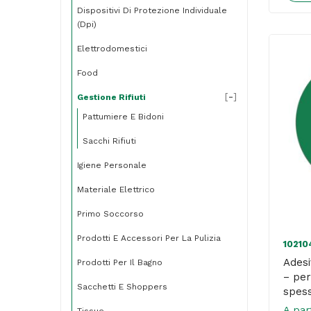
Dispositivi Di Protezione Individuale
(dpi)
Elettrodomestici
Food
[
-
]
Gestione Rifiuti
Pattumiere E Bidoni
Sacchi Rifiuti
Igiene Personale
Materiale Elettrico
Primo Soccorso
Prodotti E Accessori Per La Pulizia
10210
Adesi
Prodotti Per Il Bagno
– per
Sacchetti E Shoppers
spess
– Sti
A par
Tissue