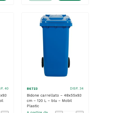
-
per
carrello
co
portasacco
-
spessore
300
micron
-
rosso
-
Stilcasa
SP. 40
DISP. 34
86723
quantità
5x93
Bidone carrellato – 48x55x93
il
cm – 120 L – blu – Mobil
Plastic
A partire da