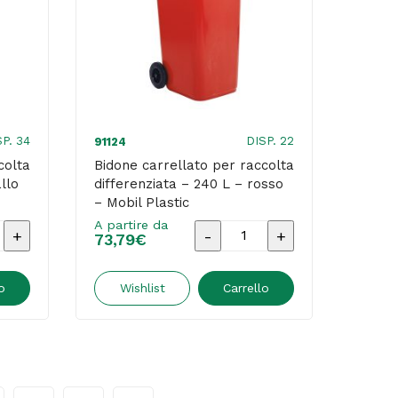
-
Mobil
Plastic
quantità
SP. 34
DISP. 22
91124
colta
Bidone carrellato per raccolta
llo
differenziata – 240 L – rosso
– Mobil Plastic
A partire da
Bidone
73,79
€
o
carrellato
per
o
Wishlist
Carrello
raccolta
iata
differenziata
-
240