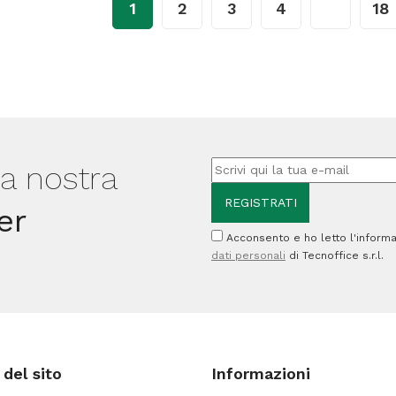
1
2
3
4
…
18
L
L
-
-
verde
giallo
scuro
-
-
Mobil
Mobil
Plastic
lla nostra
Plastic
quantità
quantità
er
Acconsento e ho letto l'informa
dati personali
di Tecnoffice s.r.l.
del sito
Informazioni