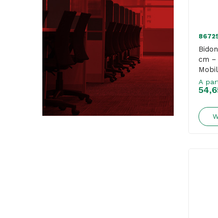
8672
Bidon
cm – 
Mobil
A par
54,6
W