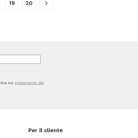
19
20
L
-
rosso
-
Mobil
Plastic
quantità
tiva sul
trattamento dei
Per il cliente