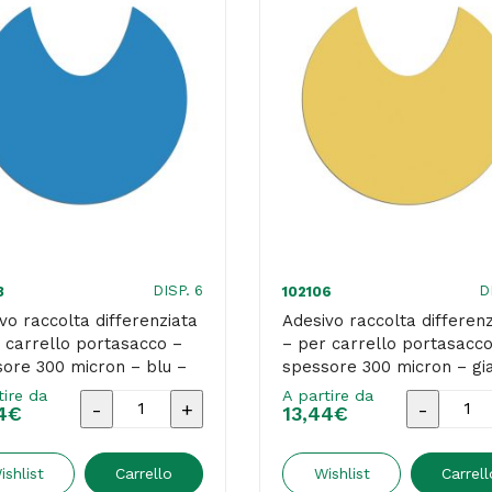
DISP. 6
D
3
102106
vo raccolta differenziata
Adesivo raccolta differenz
 carrello portasacco –
– per carrello portasacco
ore 300 micron – blu –
spessore 300 micron – gia
asa
– Stilcasa
tire da
A partire da
Adesivo
Adesivo
4
€
13,44
€
raccolta
raccolta
differenziata
differenz
ishlist
Carrello
Wishlist
Carrell