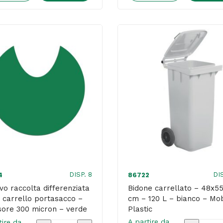
-
-
per
per
carrello
carrello
portasacco
portasac
-
-
spessore
spessore
300
300
micron
micron
-
-
blu
giallo
-
-
Stilcasa
Stilcasa
DISP. 8
DI
4
86722
quantità
quantità
vo raccolta differenziata
Bidone carrellato – 48x5
 carrello portasacco –
cm – 120 L – bianco – Mob
ore 300 micron – verde
Plastic
lcasa
A partire da
tire da