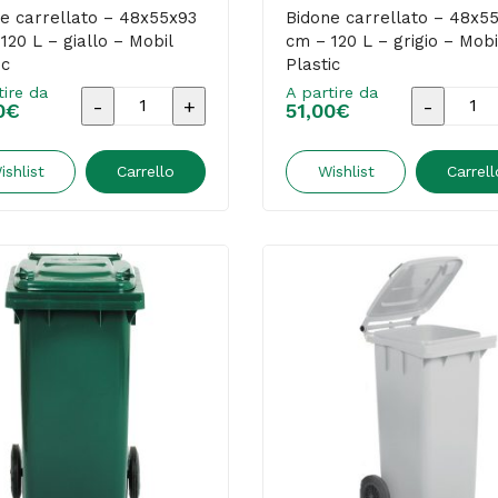
quantità
e carrellato – 48x55x93
Bidone carrellato – 48x5
120 L – giallo – Mobil
cm – 120 L – grigio – Mobi
ic
Plastic
tire da
A partire da
Bidone
Bidone
0
€
51,00
€
carrellato
carrellat
-
-
ishlist
Carrello
Wishlist
Carrell
48x55x93
48x55x9
cm
cm
-
-
120
120
L
L
-
-
giallo
grigio
-
-
Mobil
Mobil