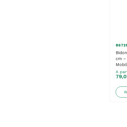
8672
Bidon
cm – 
Mobil
A par
79,0
W