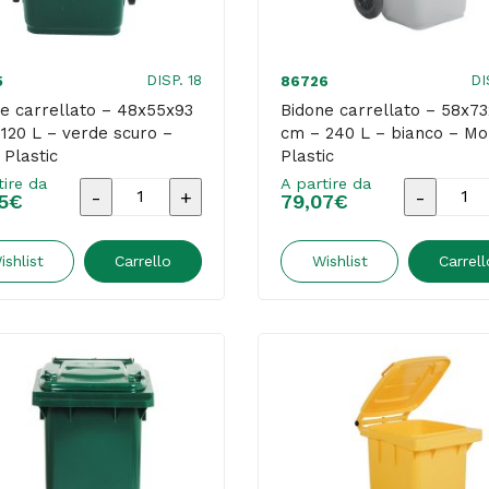
Plastic
Plastic
quantità
quantità
DISP. 18
DI
5
86726
e carrellato – 48x55x93
Bidone carrellato – 58x7
120 L – verde scuro –
cm – 240 L – bianco – Mo
 Plastic
Plastic
tire da
A partire da
Bidone
Bidone
5
€
79,07
€
carrellato
carrellat
-
-
ishlist
Carrello
Wishlist
Carrell
48x55x93
58x73x1
cm
cm
-
-
120
240
L
L
-
-
verde
bianco