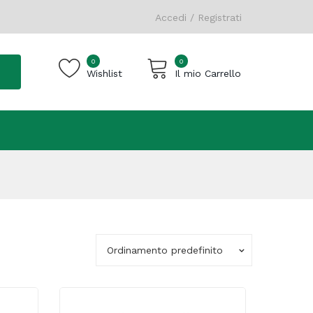
Accedi / Registrati
0
0
Wishlist
Il mio Carrello
Carrello vuoto.
Ordinamento predefinito