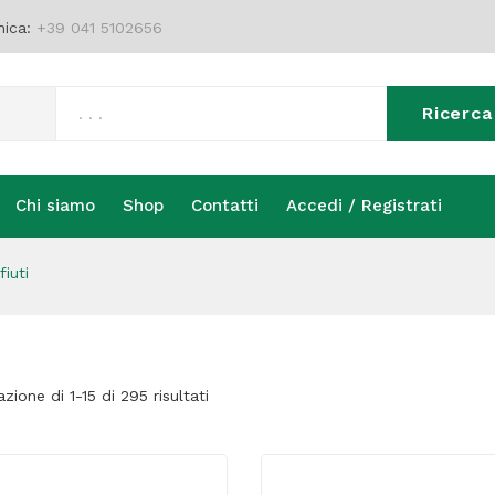
nica:
+39 041 5102656
Ricerca
Chi siamo
Shop
Contatti
Accedi / Registrati
Chi siamo
Shop
Contatti
Accedi / Registrati
iuti
azione di 1-15 di 295 risultati