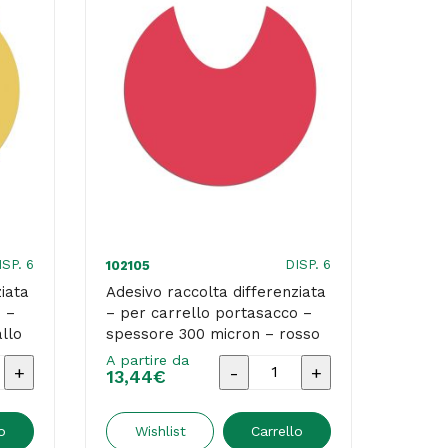
ISP. 6
DISP. 6
102105
iata
Adesivo raccolta differenziata
 –
– per carrello portasacco –
llo
spessore 300 micron – rosso
– Stilcasa
A partire da
Adesivo
13,44
€
raccolta
iata
differenziata
o
Wishlist
Carrello