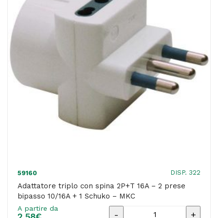
prese
10A
-
MKC
quantità
DISP. 322
59160
Adattatore triplo con spina 2P+T 16A – 2 prese
bipasso 10/16A + 1 Schuko – MKC
A partire da
Adattatore
2,58
€