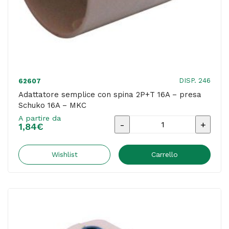
DISP. 246
62607
Adattatore semplice con spina 2P+T 16A – presa
Schuko 16A – MKC
A partire da
Adattatore
1,84
€
semplice
con
Wishlist
Carrello
spina
2P+T
16A
-