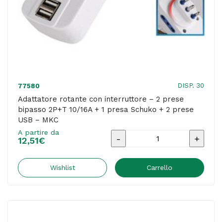
-
MKC
quantità
DISP. 30
77580
Adattatore rotante con interruttore – 2 prese
bipasso 2P+T 10/16A + 1 presa Schuko + 2 prese
USB – MKC
A partire da
Adattatore
12,51
€
rotante
con
Wishlist
Carrello
interruttore
-
2