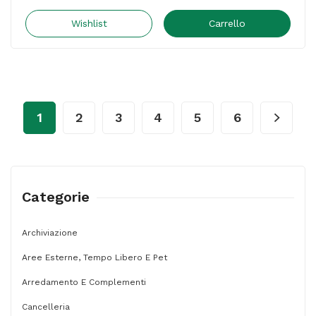
universale
-
Wishlist
Carrello
da
viaggio
-
con
1
2
3
4
5
6
spina
europea
-
GBC
Categorie
quantità
Archiviazione
Aree Esterne, Tempo Libero E Pet
Arredamento E Complementi
Cancelleria