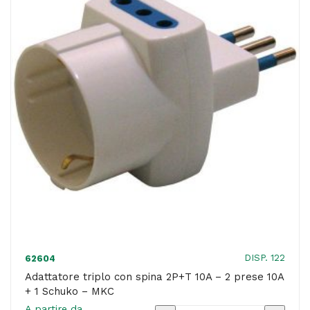
presa
Schuko
16A
-
MKC
quantità
DISP. 122
62604
Adattatore triplo con spina 2P+T 10A – 2 prese 10A
+ 1 Schuko – MKC
A partire da