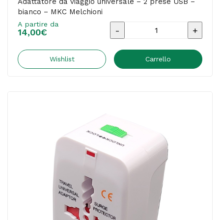
Adattatore da viaggio universale – 2 prese USB –
bianco – MKC Melchioni
A partire da
Adattatore
14,00
€
da
viaggio
Wishlist
Carrello
universale
-
2
prese
USB
-
bianco
-
MKC
Melchioni