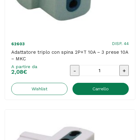
quantità
DISP. 44
62603
Adattatore triplo con spina 2P+T 10A – 3 prese 10A
– MKC
A partire da
Adattatore
2,08
€
triplo
con
Wishlist
Carrello
spina
2P+T
10A
-
3