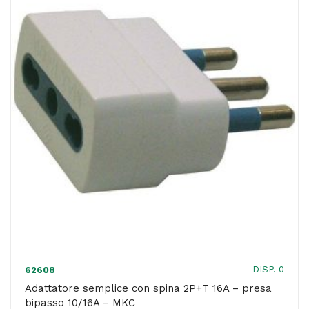
presa
Schuko
10A
-
MKC
quantità
DISP. 0
62608
Adattatore semplice con spina 2P+T 16A – presa
bipasso 10/16A – MKC