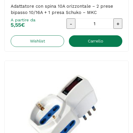
Adattatore con spina 10A orizzontale – 2 prese
bipasso 10/16A + 1 presa Schuko – MKC
A partire da
Adattatore
5,55
€
con
spina
Wishlist
Carrello
10A
orizzontale
-
2
prese
bipasso
10/16A
+
1
presa