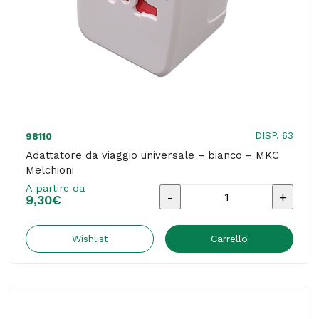
quantità
DISP. 63
98110
Adattatore da viaggio universale – bianco – MKC
Melchioni
A partire da
Adattatore
9,30
€
da
viaggio
Wishlist
Carrello
universale
-
bianco