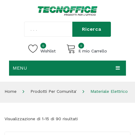
Ricerca
0
0
Wishlist
Il mio Carrello
MENU
Carrello vuoto.
HOME
Home
Prodotti Per Comunita'
Materiale Elettrico
CHI SIAMO
SHOP
Visualizzazione di 1-15 di 90 risultati
CONTATTI
ACCEDI / REGISTRATI