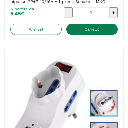
bipasso 2P+T 10/16A + 1 presa Schuko – MKC
A partire da
Adattatore
5,45
€
rotante
con
Wishlist
Carrello
interruttore
-
2
prese
bipasso
2P+T
10/16A
+
1
presa
Schuko