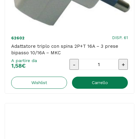
quantità
DISP. 61
62602
Adattatore triplo con spina 2P+T 16A – 3 prese
bipasso 10/16A – MKC
A partire da
Adattatore
1,58
€
triplo
con
Wishlist
Carrello
spina
2P+T
16A
-
3
prese