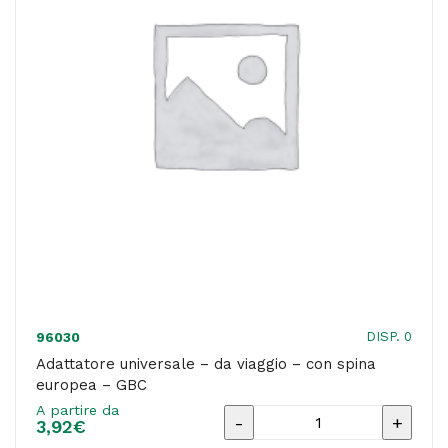
bipasso
10/16A
-
MKC
quantità
DISP. 0
96030
Adattatore universale – da viaggio – con spina
europea – GBC
A partire da
Adattatore
3,92
€