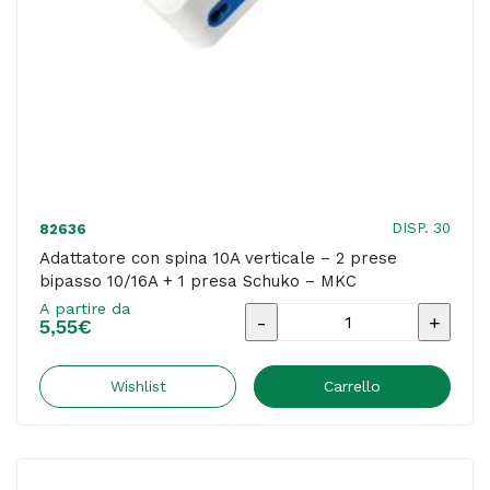
Schuko
-
MKC
quantità
DISP. 30
82636
Adattatore con spina 10A verticale – 2 prese
bipasso 10/16A + 1 presa Schuko – MKC
A partire da
Adattatore
5,55
€
con
spina
Wishlist
Carrello
10A
verticale
-