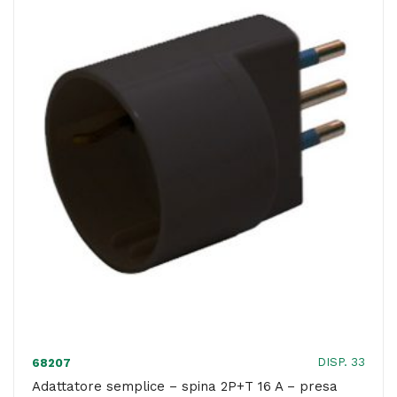
prese
bipasso
2P+T
10/16A
+
1
presa
Schuko
+
2
prese
USB
-
MKC
DISP. 33
68207
quantità
Adattatore semplice – spina 2P+T 16 A – presa