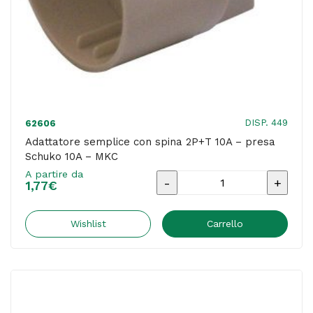
-
MKC
quantità
DISP. 449
62606
Adattatore semplice con spina 2P+T 10A – presa
Schuko 10A – MKC
A partire da
Adattatore
1,77
€
semplice
con
Wishlist
Carrello
spina
2P+T
10A
-