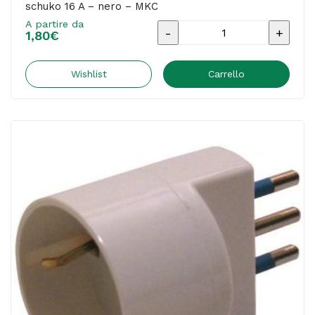
schuko 16 A – nero – MKC
A partire da
Adattatore
1,80
€
semplice
-
Wishlist
Carrello
spina
2P+T
16
A
-
presa
schuko
16
A
-
nero