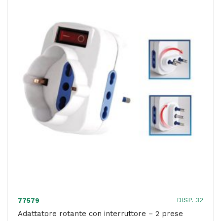
-
MKC
Melchioni
quantità
DISP. 32
77579
Adattatore rotante con interruttore – 2 prese