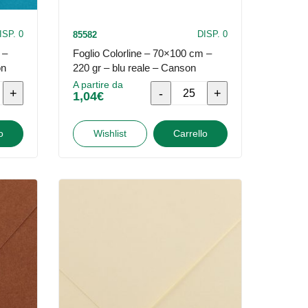
ISP. 0
DISP. 0
85582
 –
Foglio Colorline – 70×100 cm –
on
220 gr – blu reale – Canson
A partire da
Foglio
1,04
€
Colorline
-
o
Wishlist
Carrello
70x100
cm
-
220
gr
-
blu
reale