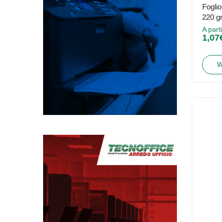
Fogli
220 g
A part
1,07
W