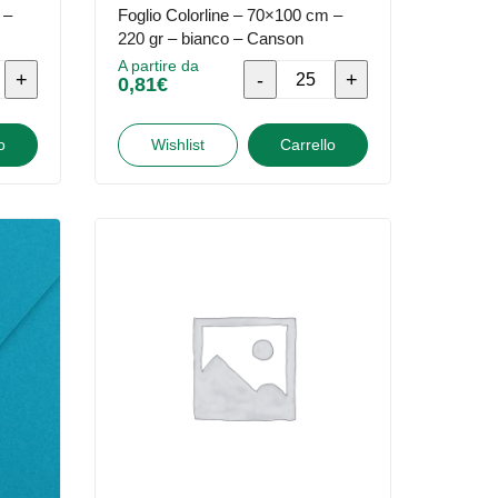
 –
Foglio Colorline – 70×100 cm –
220 gr – bianco – Canson
A partire da
Foglio
0,81
€
Colorline
-
o
Wishlist
Carrello
70x100
cm
-
220
gr
-
bianco
-
Canson
quantità