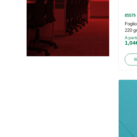
85579
Fogli
220 gr
A part
1,04
W