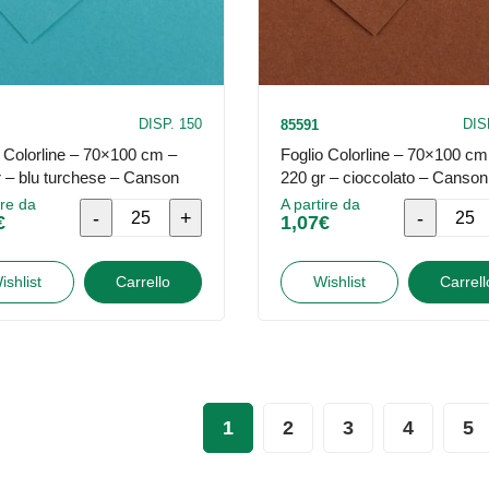
-
-
Canson
Canson
quantità
quantità
DISP. 150
DIS
85591
o Colorline – 70×100 cm –
Foglio Colorline – 70×100 cm
r – blu turchese – Canson
220 gr – cioccolato – Canson
ire da
A partire da
Foglio
Foglio
€
1,07
€
Colorline
Colorline
-
-
ishlist
Carrello
Wishlist
Carrell
70x100
70x100
cm
cm
-
-
220
220
1
2
3
4
5
gr
gr
-
-