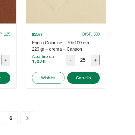
-
Canson
quantità
P. 125
DISP. 300
85567
 –
Foglio Colorline – 70×100 cm –
220 gr – crema – Canson
A partire da
Foglio
1,07
€
Colorline
-
o
Wishlist
Carrello
70x100
cm
-
220
6
gr
-