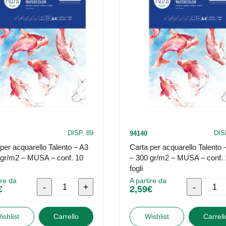
DISP. 89
DIS
94140
per acquarello Talento – A3
Carta per acquarello Talento 
 gr/m2 – MUSA – conf. 10
– 300 gr/m2 – MUSA – conf. 
fogli
ire da
A partire da
Carta
Carta
€
2,59
€
per
per
acquarello
acquarell
ishlist
Carrello
Wishlist
Carrell