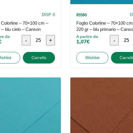
DISP. 0
D
85580
o Colorline – 70×100 cm –
Foglio Colorline – 70×100 cm
 – blu cielo – Canson
220 gr – blu primario – Cans
ire da
A partire da
Foglio
Foglio
€
1,07
€
Colorline
Colorline
-
-
ishlist
Carrello
Wishlist
Carrell
70x100
70x100
cm
cm
-
-
220
220
gr
gr
-
-
blu
blu
cielo
primario