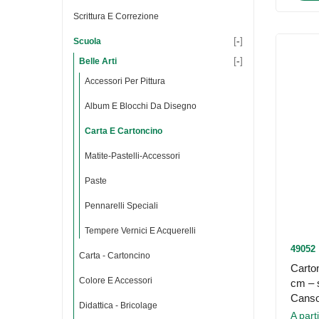
Scrittura E Correzione
[
-
]
Scuola
[
-
]
Belle Arti
Accessori Per Pittura
Album E Blocchi Da Disegno
Carta E Cartoncino
Matite-Pastelli-Accessori
Paste
Pennarelli Speciali
Tempere Vernici E Acquerelli
49052
Carta - Cartoncino
Carto
Colore E Accessori
cm – 
Cans
Didattica - Bricolage
A part