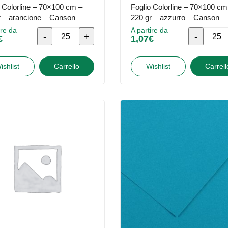
quantità
-
o Colorline – 70×100 cm –
Foglio Colorline – 70×100 cm
r – arancione – Canson
220 gr – azzurro – Canson
Canson
ire da
A partire da
quantità
Foglio
Foglio
€
1,07
€
Colorline
Colorline
-
-
ishlist
Carrello
Wishlist
Carrell
70x100
70x100
cm
cm
-
-
220
220
gr
gr
-
-
arancione
azzurro
-
-
Canson
Canson
quantità
quantità