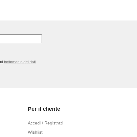
o
crema
-
Canson
quantità
sul
trattamento dei dati
Per il cliente
Accedi / Registrati
Wishlist