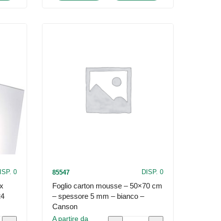
Talento
-
A5
-
300
gr/m2
-
Musa
-
conf.
10
fogli
ISP. 0
DISP. 0
85547
quantità
 x
Foglio carton mousse – 50×70 cm
24
– spessore 5 mm – bianco –
Canson
A partire da