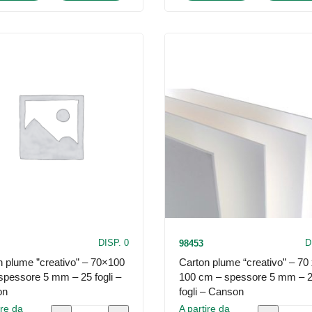
Talento
Talento
-
-
A3
A4
-
-
300
300
gr/m2
gr/m2
-
-
MUSA
MUSA
-
-
conf.
conf.
10
10
fogli
fogli
DISP. 0
D
98453
quantità
quantità
n plume ”creativo” – 70×100
Carton plume “creativo” – 70
spessore 5 mm – 25 fogli –
100 cm – spessore 5 mm – 
on
fogli – Canson
ire da
A partire da