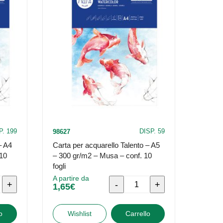
P. 199
DISP. 59
98627
– A4
Carta per acquarello Talento – A5
10
– 300 gr/m2 – Musa – conf. 10
fogli
A partire da
Carta
1,65
€
per
o
acquarello
o
Wishlist
Carrello