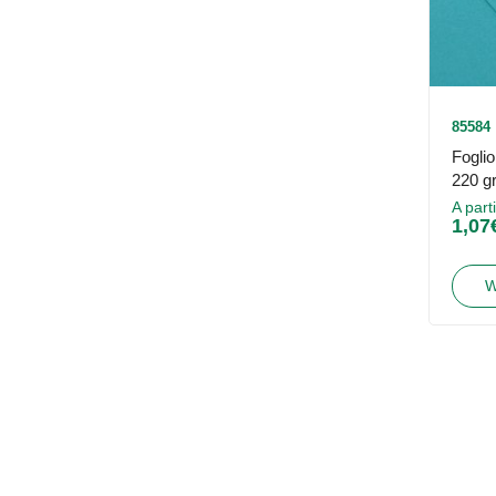
85584
Fogli
220 g
A part
1,07
W