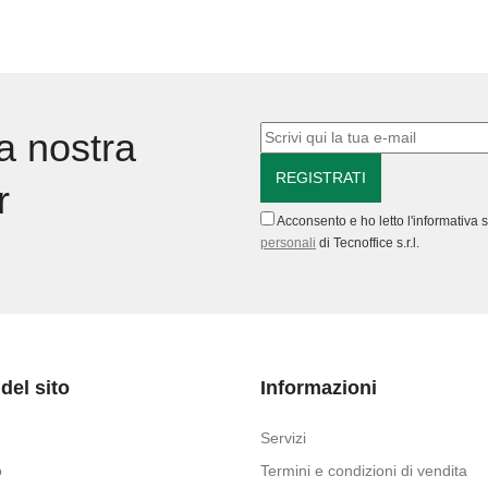
blu
cioccolat
turchese
-
-
Canson
Canson
quantità
lla nostra
quantità
r
Acconsento e ho letto l'informativa 
personali
di Tecnoffice s.r.l.
del sito
Informazioni
Servizi
o
Termini e condizioni di vendita