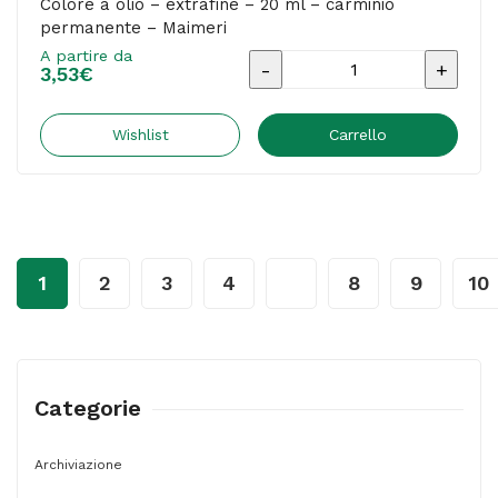
Colore a olio – extrafine – 20 ml – carminio
permanente – Maimeri
A partire da
Colore
3,53
€
a
olio
Wishlist
Carrello
-
extrafine
-
20
1
2
3
4
…
8
9
10
ml
-
carminio
permanente
Categorie
-
Maimeri
Archiviazione