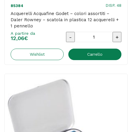
DISP. 48
85384
Acquerelli Acquafine Godet – colori assortiti –
Daler Rowney – scatola in plastica 12 acquerelli +
1 pennello
A partire da
Acquerelli
12,06
€
Acquafine
Godet
Wishlist
Carrello
-
colori
assortiti
-
Daler
Rowney
-
scatola