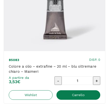
-
Maimeri
quantità
DISP. 0
85083
Colore a olio – extrafine – 20 ml – blu oltremare
chiaro – Maimeri
A partire da
Colore
3,53
€
a
olio
Wishlist
Carrello
-