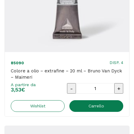
quantità
DISP. 4
85090
Colore a olio – extrafine – 20 ml – Bruno Van Dyck
– Maimeri
A partire da
Colore
3,53
€
a
olio
Wishlist
Carrello
-
extrafine
-