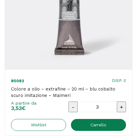
chiaro
imitazione
-
Maimeri
quantità
DISP. 0
85082
Colore a olio – extrafine – 20 ml – blu cobalto
scuro imitazione – Maimeri
A partire da
Colore
3,53
€
a
olio
Wishlist
Carrello
-