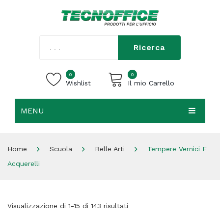
Ricerca
0
0
Wishlist
Il mio Carrello
MENU
Carrello vuoto.
HOME
Home
Scuola
Belle Arti
Tempere Vernici E
CHI SIAMO
Acquerelli
SHOP
CONTATTI
Visualizzazione di 1-15 di 143 risultati
ACCEDI / REGISTRATI