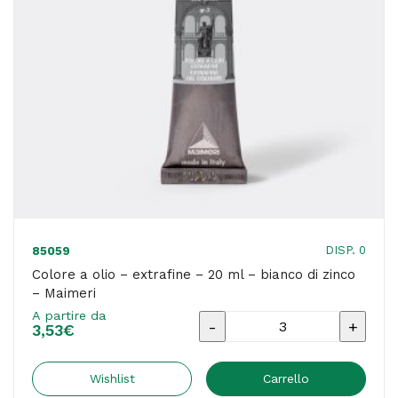
di
titanio
-
Maimeri
quantità
DISP. 0
85059
Colore a olio – extrafine – 20 ml – bianco di zinco
– Maimeri
A partire da
Colore
3,53
€
a
olio
Wishlist
Carrello