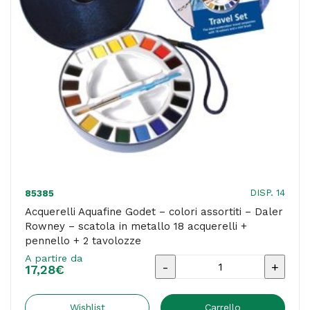
10
acquerelli
+
pennello
+
tavolozza
quantità
DISP. 14
85385
Acquerelli Aquafine Godet – colori assortiti – Daler
Rowney – scatola in metallo 18 acquerelli +
pennello + 2 tavolozze
A partire da
Acquerelli
17,28
€
Aquafine
Godet
Wishlist
Carrello