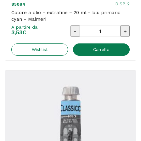
DISP. 2
85084
Colore a olio – extrafine – 20 ml – blu primario
cyan – Maimeri
A partire da
Colore
3,53
€
a
olio
Wishlist
Carrello
-
extrafine
-
20
ml
-
blu
primario
cyan