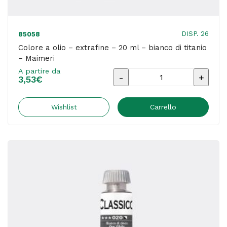
2
tavolozze
DISP. 26
85058
quantità
Colore a olio – extrafine – 20 ml – bianco di titanio
– Maimeri
A partire da
Colore
3,53
€
a
olio
Wishlist
Carrello
-
extrafine
-
20
ml
-
bianco