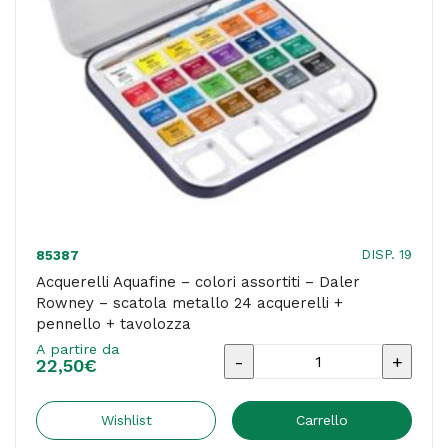
in
plastica
12
acquerelli
+
1
pennello
quantità
DISP. 19
85387
Acquerelli Aquafine – colori assortiti – Daler
Rowney – scatola metallo 24 acquerelli +
pennello + tavolozza
A partire da
Acquerelli
22,50
€
Aquafine
-
Wishlist
Carrello