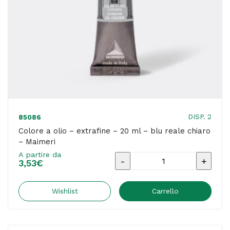
-
Maimeri
quantità
DISP. 2
85086
Colore a olio – extrafine – 20 ml – blu reale chiaro
– Maimeri
A partire da
Colore
3,53
€
a
olio
Wishlist
Carrello
-
extrafine