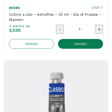
DISP. 7
85085
Colore a olio – extrafine – 20 ml – blu di Prussia –
Maimeri
A partire da
Colore
3,53
€
a
olio
Wishlist
Carrello
-
extrafine
-
20
ml
-
blu
di
Prussia