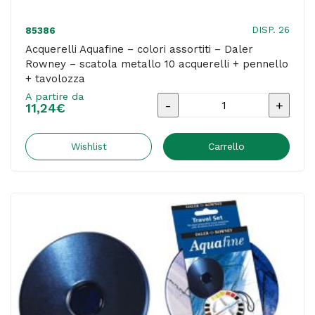
DISP. 26
85386
Acquerelli Aquafine – colori assortiti – Daler
Rowney – scatola metallo 10 acquerelli + pennello
+ tavolozza
A partire da
Acquerelli
11,24
€
Aquafine
-
Wishlist
Carrello
colori
assortiti
-
Daler
Rowney
-
scatola
metallo