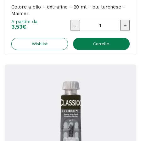
Colore a olio – extrafine – 20 ml – blu turchese –
Maimeri
A partire da
Colore
3,53
€
a
olio
Wishlist
Carrello
-
extrafine
-
20
ml
-
blu
turchese
-
Maimeri