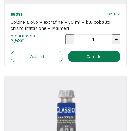
DISP. 4
85081
Colore a olio – extrafine – 20 ml – blu cobalto
chiaro imitazione – Maimeri
A partire da
Colore
3,53
€
a
olio
Wishlist
Carrello
-
extrafine
-
20
ml
-
blu
cobalto