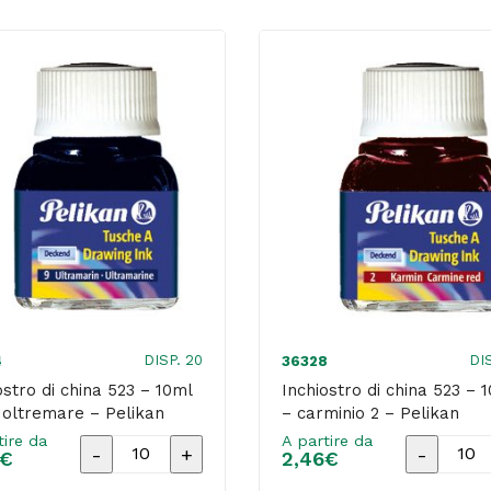
-
-
10ml
10ml
-
-
seppia
bianco
15
18
-
-
Pelikan
Pelikan
quantità
quantità
DISP. 20
DI
4
36328
ostro di china 523 – 10ml
Inchiostro di china 523 – 
 oltremare – Pelikan
– carminio 2 – Pelikan
tire da
A partire da
Inchiostro
Inchiostr
€
2,46
€
di
di