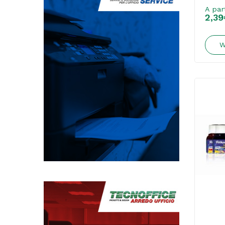
A par
2,39
W