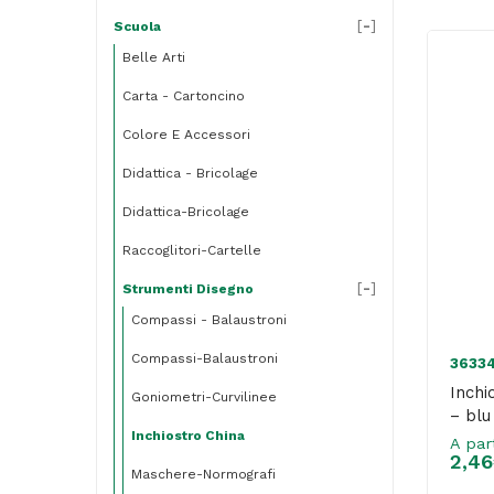
[
-
]
Scuola
Belle Arti
Carta - Cartoncino
Colore E Accessori
Didattica - Bricolage
Didattica-Bricolage
Raccoglitori-Cartelle
[
-
]
Strumenti Disegno
Compassi - Balaustroni
Compassi-Balaustroni
3633
Inchi
Goniometri-Curvilinee
– blu
Inchiostro China
A par
2,46
Maschere-Normografi