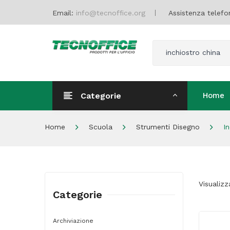
Email:
info@tecnoffice.org
Assistenza telefo
inchiostro china
Categorie
Home
Home
Home
Scuola
Strumenti Disegno
In
Visualizz
Categorie
Archiviazione