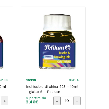
-
10ml
-
blu
cobalto
8
-
Pelikan
quantità
SP. 80
DISP. 40
36330
10ml
Inchiostro di china 523 – 10ml
– giallo 5 – Pelikan
A partire da
o
Inchiostro
2,46
€
di