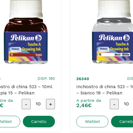
DISP. 190
DI
9
36340
ostro di china 523 – 10ml
Inchiostro di china 523 – 
pia 15 – Pelikan
– bianco 18 – Pelikan
tire da
A partire da
Inchiostro
Inchiostr
€
2,46
€
di
di
china
china
ishlist
Carrello
Wishlist
Carrell
523
523