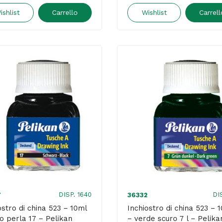
china
china
ishlist
Carrello
Wishlist
Carrell
523
523
-
-
10ml
10ml
-
-
blu
carminio
oltremare
2
-
-
Pelikan
Pelikan
quantità
quantità
DISP. 1640
DI
7
36332
ostro di china 523 – 10ml
Inchiostro di china 523 – 
o perla 17 – Pelikan
– verde scuro 7 l – Pelika