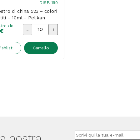
DISP. 190
ostro di china 523 – colori
titi – 10ml – Pelikan
tire da
Inchiostro
€
di
china
ishlist
Carrello
523
-
colori
assortiti
-
10ml
-
Pelikan
quantità
lla nostra