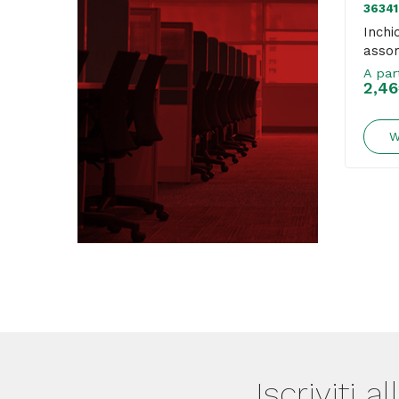
36341
Inchi
assor
A par
2,46
W
Iscriviti a