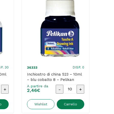
SP. 30
DISP. 0
36333
10ml
Inchiostro di china 523 – 10ml
– blu cobalto 8 – Pelikan
A partire da
o
Inchiostro
2,46
€
di
china
o
Wishlist
Carrello
523