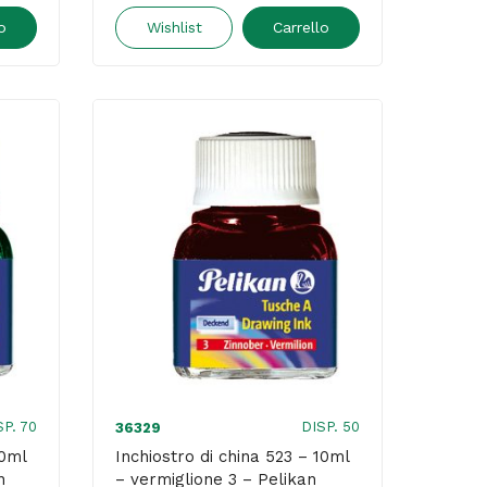
china
o
Wishlist
Carrello
523
-
10ml
-
giallo
5
-
Pelikan
quantità
SP. 70
DISP. 50
36329
10ml
Inchiostro di china 523 – 10ml
n
– vermiglione 3 – Pelikan