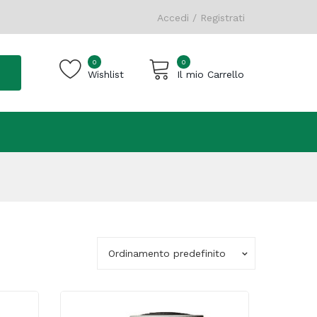
Accedi / Registrati
0
0
Wishlist
Il mio Carrello
Carrello vuoto.
Ordinamento predefinito