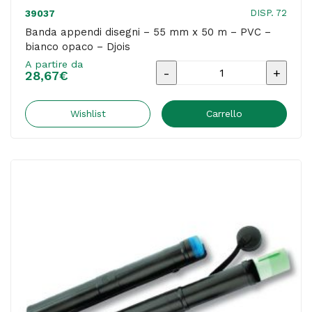
DISP. 72
39037
Banda appendi disegni – 55 mm x 50 m – PVC –
bianco opaco – Djois
A partire da
Banda
28,67
€
appendi
disegni
Wishlist
Carrello
-
55
mm
x
50
m
-
PVC
-