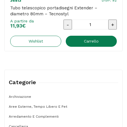
DISP. 92
36813
Tubo telescopico portadisegni Extender –
diametro 80mm – Tecnostyl
A partire da
Tubo
11,93
€
telescopico
portadisegni
Wishlist
Carrello
Extender
-
diametro
80mm
Categorie
-
Tecnostyl
Archiviazione
quantità
Aree Esterne, Tempo Libero E Pet
Arredamento E Complementi
Cancelleria