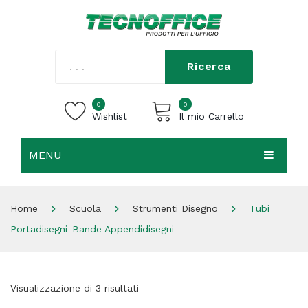
Ricerca
0
0
Wishlist
Il mio Carrello
MENU
Carrello vuoto.
HOME
Home
Scuola
Strumenti Disegno
Tubi
CHI SIAMO
Portadisegni-Bande Appendidisegni
SHOP
CONTATTI
Visualizzazione di 3 risultati
ACCEDI / REGISTRATI