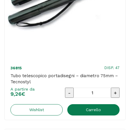
bianco
opaco
-
Djois
quantità
DISP. 47
36815
Tubo telescopico portadisegni – diametro 75mm –
Tecnostyl
A partire da
Tubo
9,26
€
telescopico
portadisegni
Wishlist
Carrello
-
diametro