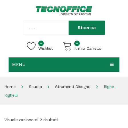
Ricerca
0
0
Wishlist
Il mio Carrello
MENU
Carrello vuoto.
HOME
Home
Scuola
Strumenti Disegno
Righe -
CHI SIAMO
Righelli
SHOP
CONTATTI
Visualizzazione di 2 risultati
ACCEDI / REGISTRATI