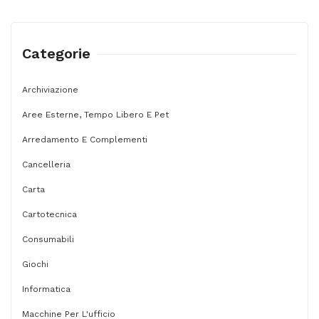
-
matita,
Categorie
gomma
e
Archiviazione
riga
Aree Esterne, Tempo Libero E Pet
20
cm
Arredamento E Complementi
-
Cancelleria
Pigna
Carta
quantità
Cartotecnica
Consumabili
Giochi
Informatica
Macchine Per L'ufficio