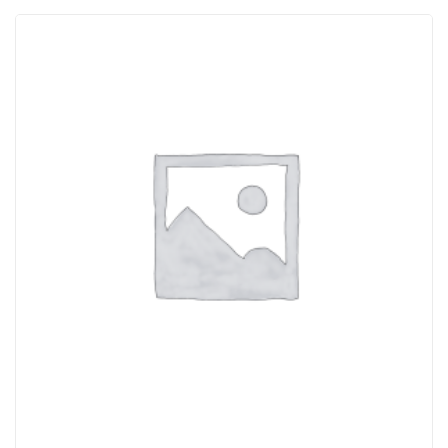
ACQUISTATI
WISHLIST
ORDINI