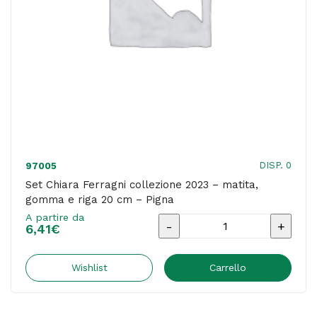
quantità
DISP. 0
97005
Set Chiara Ferragni collezione 2023 – matita,
gomma e riga 20 cm – Pigna
A partire da
Set
6,41
€
Chiara
Ferragni
Wishlist
Carrello
collezione
2023