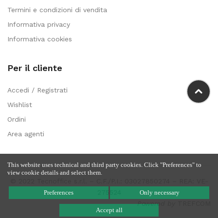
Termini e condizioni di vendita
Informativa privacy
Informativa cookies
Per il cliente
Accedi / Registrati
Wishlist
Ordini
Area agenti
This website uses technical and third party cookies. Click "Preferences" to
view cookie details and select them.
© 2022 Tecnoffice s.r.l. – C.F./P.I.: 03027850274 – REA: VE-
275524
Preferences
Only necessary
Powered by
TREFCOM
Accept all