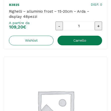
DISP. 0
83825
Righelli – alluminio frost – 15-20cm – Arda –
display 48pezzi
A partire da
Righelli
109,20
€
-
alluminio
Wishlist
Carrello
frost
-
15-
20cm
-
Arda
-
display
48pezzi