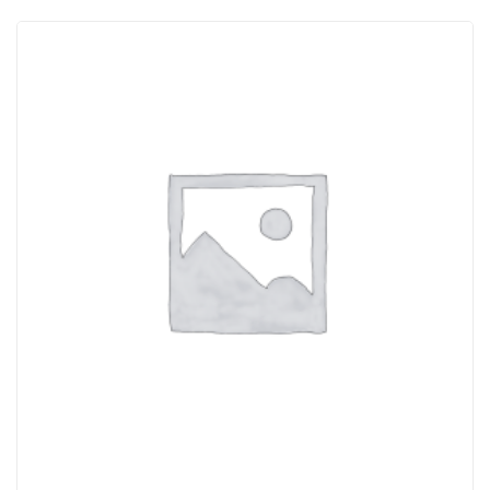
ACQUISTATI
WISHLIST
ORDINI