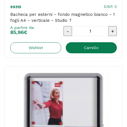
DISP. 0
99315
Bacheca per esterni – fondo magnetico bianco – 1
fogli A4 – verticale – Studio T
A partire da
Bacheca
85,96
€
per
esterni
Wishlist
Carrello
-
fondo
magnetico
bianco
-
1
fogli
A4
-