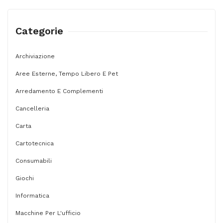
magnetico
bianco
Categorie
-
9
Archiviazione
fogli
Aree Esterne, Tempo Libero E Pet
A4
-
Arredamento E Complementi
verticale
Cancelleria
-
Carta
Nobo
Cartotecnica
quantità
Consumabili
Giochi
Informatica
Macchine Per L'ufficio