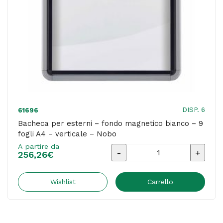
orizzontale
-
Nobo
quantità
DISP. 6
61696
Bacheca per esterni – fondo magnetico bianco – 9
fogli A4 – verticale – Nobo
A partire da
Bacheca
256,26
€
per
esterni
Wishlist
Carrello
-
fondo