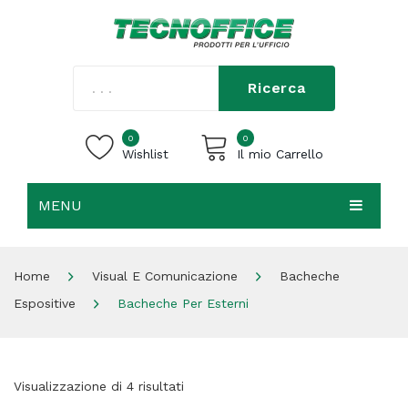
Ricerca
0
0
Wishlist
Il mio Carrello
MENU
Carrello vuoto.
HOME
Home
Visual E Comunicazione
Bacheche
CHI SIAMO
Espositive
Bacheche Per Esterni
SHOP
CONTATTI
Visualizzazione di 4 risultati
ACCEDI / REGISTRATI