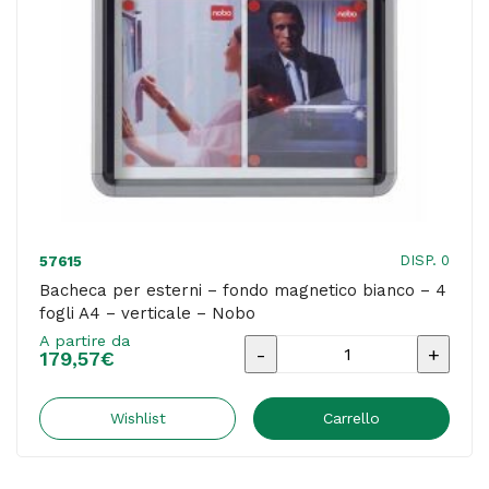
verticale
-
Studio
T
quantità
DISP. 0
57615
Bacheca per esterni – fondo magnetico bianco – 4
fogli A4 – verticale – Nobo
A partire da
Bacheca
179,57
€
per
esterni
Wishlist
Carrello
-
fondo