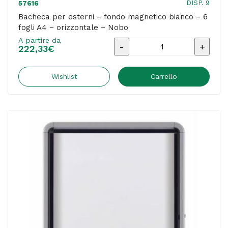
DISP. 9
57616
Bacheca per esterni – fondo magnetico bianco – 6
fogli A4 – orizzontale – Nobo
A partire da
Bacheca
222,33
€
per
esterni
Wishlist
Carrello
-
fondo
magnetico
bianco
-
6
fogli
A4
-