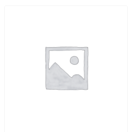
ACQUISTATI
WISHLIST
ORDINI