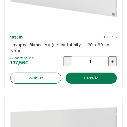
quantità
DISP. 6
103581
Lavagna Bianca Magnetica Infinity – 120 x 90 cm –
Nobo
A partire da
Lavagna
137,56
€
Bianca
Magnetica
Wishlist
Carrello
Infinity
-
120
x
90