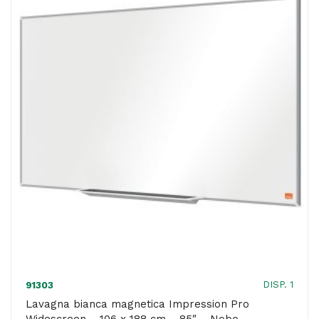
cm
-
cornice
legno
-
bianco
-
Starline
quantità
DISP. 1
91303
Lavagna bianca magnetica Impression Pro