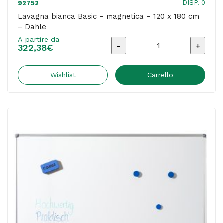
DISP. 0
92752
Lavagna bianca Basic – magnetica – 120 x 180 cm
– Dahle
A partire da
Lavagna
322,38
€
bianca
Basic
Wishlist
Carrello
-
magnetica
-
120
x
180
cm
-
Dahle