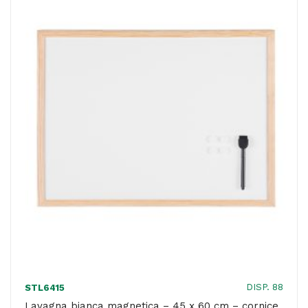
90
x
120
cm
-
Dahle
quantità
DISP. 88
STL6415
Lavagna bianca magnetica – 45 x 60 cm – cornice