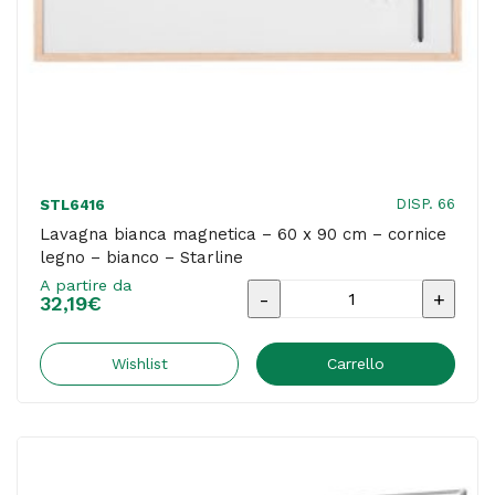
Starline
quantità
DISP. 66
STL6416
Lavagna bianca magnetica – 60 x 90 cm – cornice
legno – bianco – Starline
A partire da
Lavagna
32,19
€
bianca
magnetica
Wishlist
Carrello
-
60
x
90