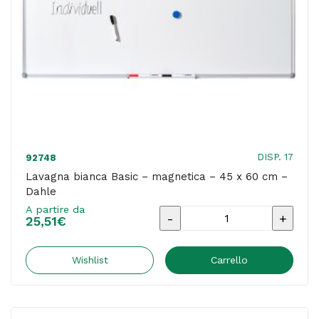
quantità
DISP. 17
92748
Lavagna bianca Basic – magnetica – 45 x 60 cm –
Dahle
A partire da
Lavagna
25,51
€
bianca
Basic
Wishlist
Carrello
-
magnetica