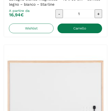
legno – bianco – Starline
A partire da
Lavagna
16,94
€
bianca
magnetica
Wishlist
Carrello
-
45
x
60
cm
-
cornice
legno
-
bianco
-