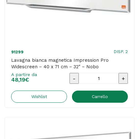
Nobo
quantità
DISP. 2
91299
Lavagna bianca magnetica Impression Pro
Widescreen – 40 x 71 cm – 32″ – Nobo
A partire da
Lavagna
48,19
€
bianca
magnetica
Wishlist
Carrello
Impression
Pro
Widescreen
-