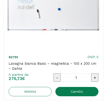
-
Bi-
Office
quantità
DISP. 0
92751
Lavagna bianca Basic – magnetica – 100 x 200 cm
– Dahle
A partire da
Lavagna
275,73
€
bianca
Basic
Wishlist
Carrello
-
magnetica