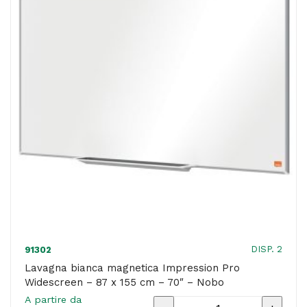
x
122
cm
-
55"
-
Nobo
quantità
DISP. 2
91302
Lavagna bianca magnetica Impression Pro
Widescreen – 87 x 155 cm – 70″ – Nobo
A partire da
Lavagna