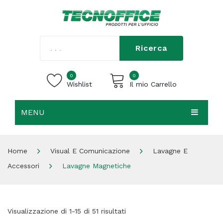
Ricerca
0
0
Wishlist
Il mio Carrello
MENU
Carrello vuoto.
HOME
Home
Visual E Comunicazione
Lavagne E
CHI SIAMO
Accessori
Lavagne Magnetiche
SHOP
CONTATTI
Visualizzazione di 1-15 di 51 risultati
ACCEDI / REGISTRATI