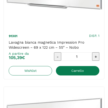
quantità
DISP. 1
91301
Lavagna bianca magnetica Impression Pro
Widescreen – 69 x 122 cm – 55″ – Nobo
A partire da
Lavagna
105,39
€
bianca
magnetica
Wishlist
Carrello
Impression
Pro
Widescreen
-
69