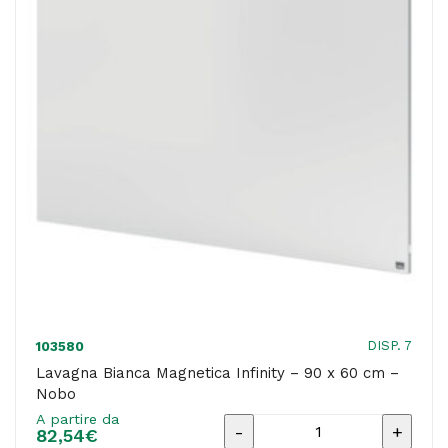
cm
-
Nobo
quantità
DISP. 7
103580
Lavagna Bianca Magnetica Infinity – 90 x 60 cm –
Nobo
A partire da
Lavagna
82,54
€