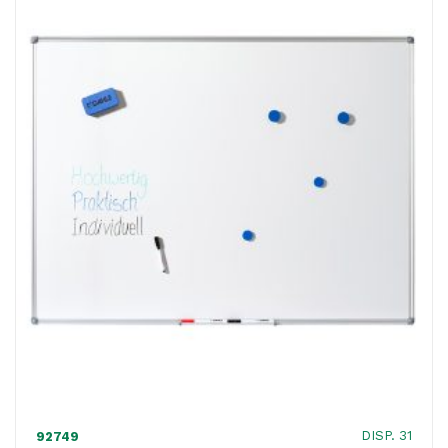
-
45
x
60
cm
-
Dahle
quantità
DISP. 31
92749