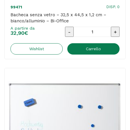
DISP. 0
99471
Bacheca senza vetro – 32,5 x 44,5 x 1,2 cm –
bianco/alluminio – Bi-Office
A partire da
Bacheca
32,90
€
senza
vetro
Wishlist
Carrello
-
32,5
x
44,5
x
1,2
cm
-
bianco/alluminio