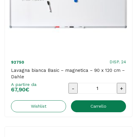
DISP. 24
92750
Lavagna bianca Basic – magnetica – 90 x 120 cm –
Dahle
A partire da
Lavagna
67,90
€
bianca
Basic
Wishlist
Carrello
-
magnetica
-