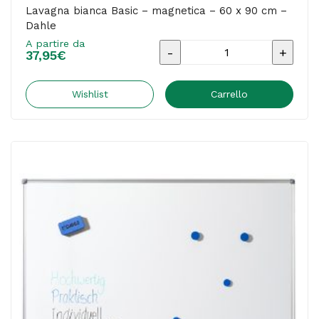
Lavagna bianca Basic – magnetica – 60 x 90 cm –
Dahle
A partire da
Lavagna
37,95
€
bianca
Basic
Wishlist
Carrello
-
magnetica
-
60
x
90
cm
-
Dahle
quantità