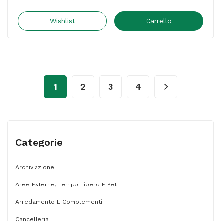
Bianca
Magnetica
Wishlist
Carrello
Infinity
-
90
x
1
2
3
4
60
cm
-
Nobo
Categorie
quantità
Archiviazione
Aree Esterne, Tempo Libero E Pet
Arredamento E Complementi
Cancelleria