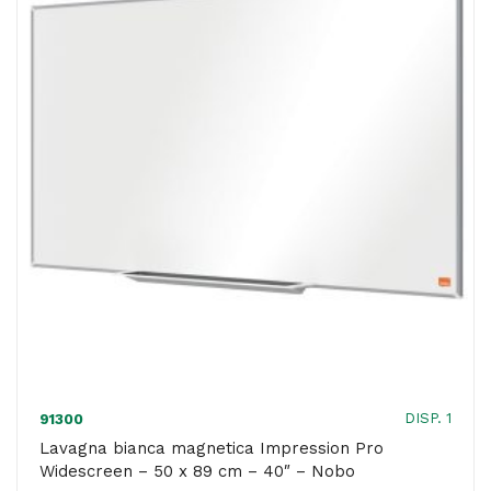
40
x
71
cm
-
32"
-
Nobo
quantità
DISP. 1
91300
Lavagna bianca magnetica Impression Pro
Widescreen – 50 x 89 cm – 40″ – Nobo