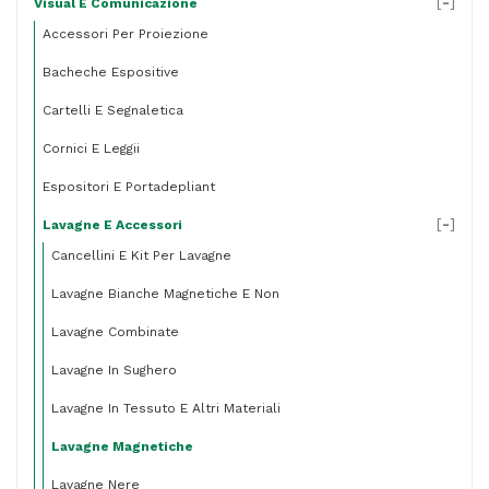
[
-
]
Visual E Comunicazione
Accessori Per Proiezione
Bacheche Espositive
Cartelli E Segnaletica
Cornici E Leggii
Espositori E Portadepliant
[
-
]
Lavagne E Accessori
Cancellini E Kit Per Lavagne
Lavagne Bianche Magnetiche E Non
Lavagne Combinate
Lavagne In Sughero
Lavagne In Tessuto E Altri Materiali
Lavagne Magnetiche
Lavagne Nere